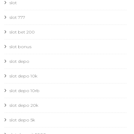
slot
slot 777
slot bet 200
slot bonus
slot depo
slot depo 10k
slot depo 10rb
slot depo 20k
slot depo 5k