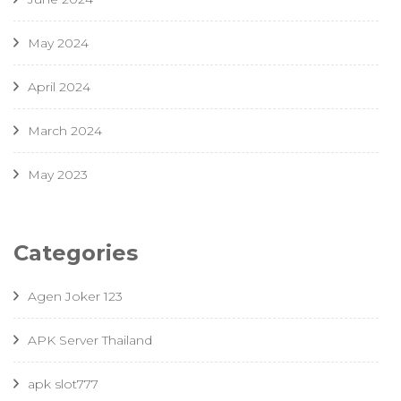
May 2024
April 2024
March 2024
May 2023
Categories
Agen Joker 123
APK Server Thailand
apk slot777