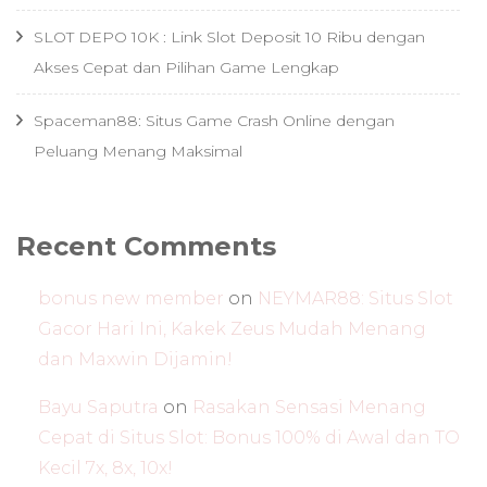
SLOT DEPO 10K : Link Slot Deposit 10 Ribu dengan
Akses Cepat dan Pilihan Game Lengkap
Spaceman88: Situs Game Crash Online dengan
Peluang Menang Maksimal
Recent Comments
bonus new member
on
NEYMAR88: Situs Slot
Gacor Hari Ini, Kakek Zeus Mudah Menang
dan Maxwin Dijamin!
Bayu Saputra
on
Rasakan Sensasi Menang
Cepat di Situs Slot: Bonus 100% di Awal dan TO
Kecil 7x, 8x, 10x!