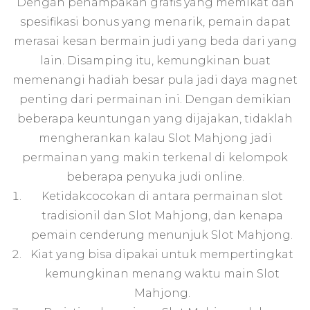
Dengan penampakan grafis yang memikat dan
spesifikasi bonus yang menarik, pemain dapat
merasai kesan bermain judi yang beda dari yang
lain. Disamping itu, kemungkinan buat
memenangi hadiah besar pula jadi daya magnet
penting dari permainan ini. Dengan demikian
beberapa keuntungan yang dijajakan, tidaklah
mengherankan kalau Slot Mahjong jadi
permainan yang makin terkenal di kelompok
beberapa penyuka judi online.
Ketidakcocokan di antara permainan slot
tradisionil dan Slot Mahjong, dan kenapa
pemain cenderung menunjuk Slot Mahjong.
Kiat yang bisa dipakai untuk mempertingkat
kemungkinan menang waktu main Slot
Mahjong.