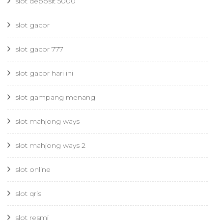
slot deposit 5000
slot gacor
slot gacor 777
slot gacor hari ini
slot gampang menang
slot mahjong ways
slot mahjong ways 2
slot online
slot qris
slot resmi