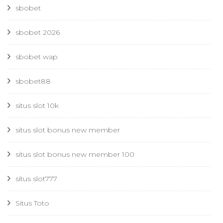
sbobet
sbobet 2026
sbobet wap
sbobet88
situs slot 10k
situs slot bonus new member
situs slot bonus new member 100
situs slot777
Situs Toto