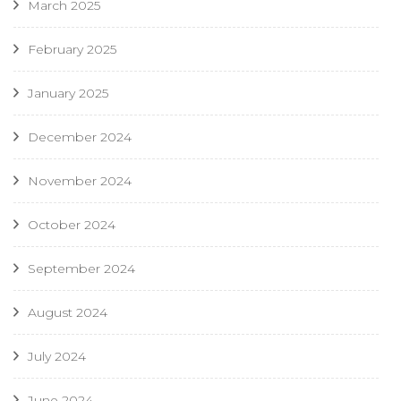
March 2025
February 2025
January 2025
December 2024
November 2024
October 2024
September 2024
August 2024
July 2024
June 2024