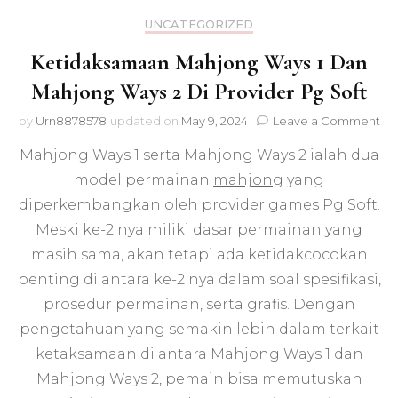
UNCATEGORIZED
Ketidaksamaan Mahjong Ways 1 Dan
Mahjong Ways 2 Di Provider Pg Soft
on
by
Urn8878578
updated on
May 9, 2024
Leave a Comment
Ke
Mahjong Ways 1 serta Mahjong Ways 2 ialah dua
Ma
Wa
model permainan
mahjong
yang
1
diperkembangkan oleh provider games Pg Soft.
Da
Ma
Meski ke-2 nya miliki dasar permainan yang
Wa
masih sama, akan tetapi ada ketidakcocokan
2
penting di antara ke-2 nya dalam soal spesifikasi,
Di
Pro
prosedur permainan, serta grafis. Dengan
Pg
pengetahuan yang semakin lebih dalam terkait
Sof
ketaksamaan di antara Mahjong Ways 1 dan
Mahjong Ways 2, pemain bisa memutuskan