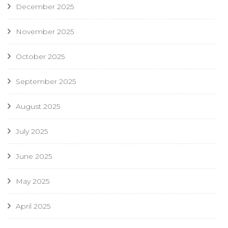
December 2025
November 2025
October 2025
September 2025
August 2025
July 2025
June 2025
May 2025
April 2025