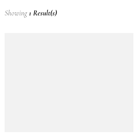
Showing
1 Result(s)