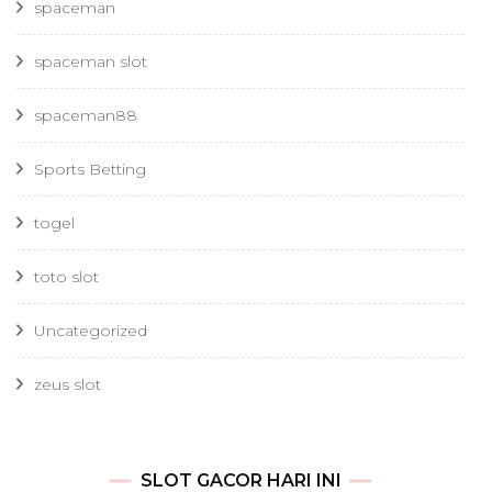
spaceman
spaceman slot
spaceman88
Sports Betting
togel
toto slot
Uncategorized
zeus slot
SLOT GACOR HARI INI