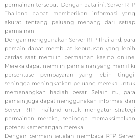
permainan tersebut. Dengan data ini, Server RTP
Thailand dapat memberikan informasi yang
akurat tentang peluang menang dari setiap
permainan.
Dengan menggunakan Server RTP Thailand, para
pemain dapat membuat keputusan yang lebih
cerdas saat memilih permainan kasino online.
Mereka dapat memilih permainan yang memiliki
persentase pembayaran yang lebih tinggi,
sehingga meningkatkan peluang mereka untuk
memenangkan hadiah besar. Selain itu, para
pemain juga dapat menggunakan informasi dari
Server RTP Thailand untuk mengatur strategi
permainan mereka, sehingga memaksimalkan
potensi kemenangan mereka.
Dengan bermain setelah membaca RTP Server