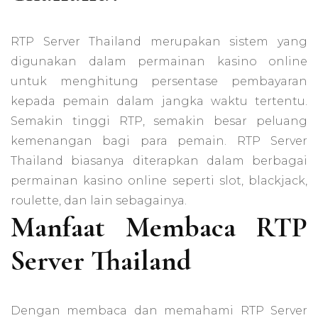
RTP Server Thailand merupakan sistem yang
digunakan dalam permainan kasino online
untuk menghitung persentase pembayaran
kepada pemain dalam jangka waktu tertentu.
Semakin tinggi RTP, semakin besar peluang
kemenangan bagi para pemain. RTP Server
Thailand biasanya diterapkan dalam berbagai
permainan kasino online seperti slot, blackjack,
roulette, dan lain sebagainya.
Manfaat Membaca RTP
Server Thailand
Dengan membaca dan memahami RTP Server