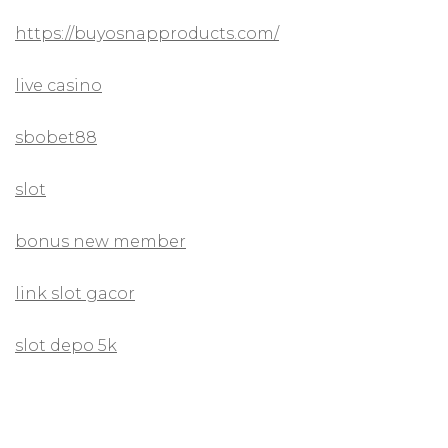
https://buyosnapproducts.com/
live casino
sbobet88
slot
bonus new member
link slot gacor
slot depo 5k