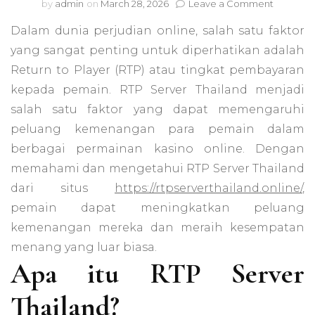
on
by
admin
on
March 28, 2026
Leave a Comment
Meraup
Dalam dunia perjudian online, salah satu faktor
Kesukses
dengan
yang sangat penting untuk diperhatikan adalah
Menelusu
Return to Player (RTP) atau tingkat pembayaran
RTP
Server
kepada pemain. RTP Server Thailand menjadi
Thailand
salah satu faktor yang dapat memengaruhi
peluang kemenangan para pemain dalam
berbagai permainan kasino online. Dengan
memahami dan mengetahui RTP Server Thailand
dari situs
https://rtpserverthailand.online/
,
pemain dapat meningkatkan peluang
kemenangan mereka dan meraih kesempatan
menang yang luar biasa.
Apa itu RTP Server
Thailand?