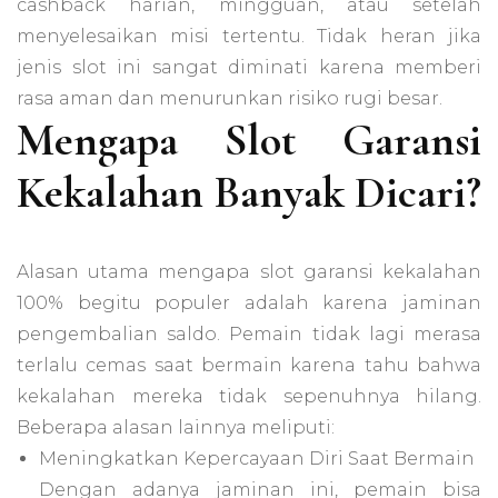
cashback harian, mingguan, atau setelah
menyelesaikan misi tertentu. Tidak heran jika
jenis slot ini sangat diminati karena memberi
rasa aman dan menurunkan risiko rugi besar.
Mengapa Slot Garansi
Kekalahan Banyak Dicari?
Alasan utama mengapa slot garansi kekalahan
100% begitu populer adalah karena jaminan
pengembalian saldo. Pemain tidak lagi merasa
terlalu cemas saat bermain karena tahu bahwa
kekalahan mereka tidak sepenuhnya hilang.
Beberapa alasan lainnya meliputi:
Meningkatkan Kepercayaan Diri Saat Bermain
Dengan adanya jaminan ini, pemain bisa