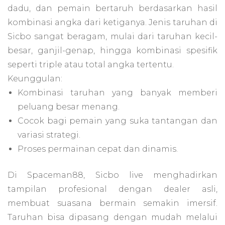
dadu, dan pemain bertaruh berdasarkan hasil
kombinasi angka dari ketiganya. Jenis taruhan di
Sicbo sangat beragam, mulai dari taruhan kecil-
besar, ganjil-genap, hingga kombinasi spesifik
seperti triple atau total angka tertentu.
Keunggulan:
Kombinasi taruhan yang banyak memberi
peluang besar menang.
Cocok bagi pemain yang suka tantangan dan
variasi strategi.
Proses permainan cepat dan dinamis.
Di Spaceman88, Sicbo live menghadirkan
tampilan profesional dengan dealer asli,
membuat suasana bermain semakin imersif.
Taruhan bisa dipasang dengan mudah melalui