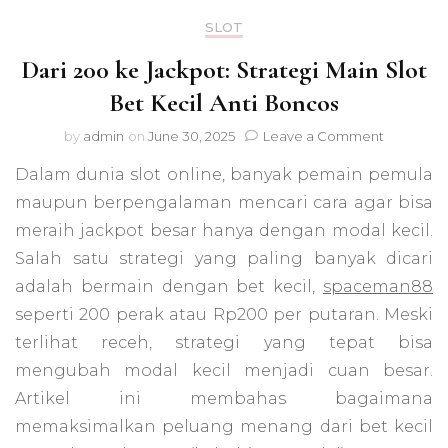
SLOT
Dari 200 ke Jackpot: Strategi Main Slot
Bet Kecil Anti Boncos
on
by
admin
on
June 30, 2025
Leave a Comment
Dari
Dalam dunia slot online, banyak pemain pemula
200
ke
maupun berpengalaman mencari cara agar bisa
Jackpot:
meraih jackpot besar hanya dengan modal kecil.
Strategi
Main
Salah satu strategi yang paling banyak dicari
Slot
adalah bermain dengan bet kecil,
spaceman88
Bet
seperti 200 perak atau Rp200 per putaran. Meski
Kecil
Anti
terlihat receh, strategi yang tepat bisa
Boncos
mengubah modal kecil menjadi cuan besar.
Artikel ini membahas bagaimana
memaksimalkan peluang menang dari bet kecil