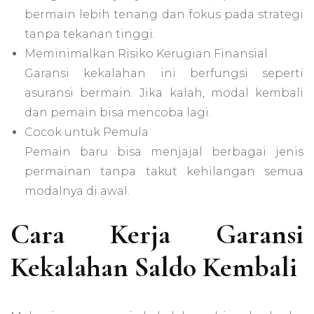
bermain lebih tenang dan fokus pada strategi
tanpa tekanan tinggi.
Meminimalkan Risiko Kerugian Finansial
Garansi kekalahan ini berfungsi seperti
asuransi bermain. Jika kalah, modal kembali
dan pemain bisa mencoba lagi.
Cocok untuk Pemula
Pemain baru bisa menjajal berbagai jenis
permainan tanpa takut kehilangan semua
modalnya di awal.
Cara Kerja Garansi
Kekalahan Saldo Kembali