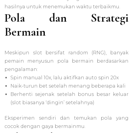
hasilnya untuk menemukan waktu terbaikmu.
Pola dan Strategi
Bermain
Meskipun slot bersifat random (RNG), banyak
pemain menyusun pola bermain berdasarkan
pengalaman:
Spin manual 10x, lalu aktifkan auto spin 20x
Naik-turun bet setelah menang beberapa kali
Berhenti sejenak setelah bonus besar keluar
(slot biasanya ‘dingin’ setelahnya)
Eksperimen sendiri dan temukan pola yang
cocok dengan gaya bermainmu.