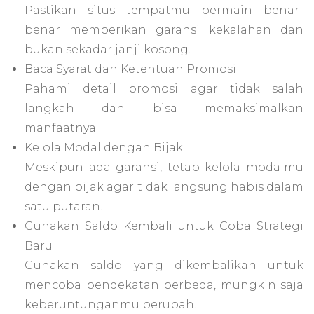
Pastikan situs tempatmu bermain benar-
benar memberikan garansi kekalahan dan
bukan sekadar janji kosong.
Baca Syarat dan Ketentuan Promosi
Pahami detail promosi agar tidak salah
langkah dan bisa memaksimalkan
manfaatnya.
Kelola Modal dengan Bijak
Meskipun ada garansi, tetap kelola modalmu
dengan bijak agar tidak langsung habis dalam
satu putaran.
Gunakan Saldo Kembali untuk Coba Strategi
Baru
Gunakan saldo yang dikembalikan untuk
mencoba pendekatan berbeda, mungkin saja
keberuntunganmu berubah!