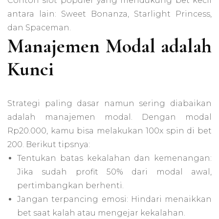
Contoh slot populer yang mendukung bet kecil
antara lain: Sweet Bonanza, Starlight Princess,
dan Spaceman.
Manajemen Modal adalah
Kunci
Strategi paling dasar namun sering diabaikan
adalah manajemen modal. Dengan modal
Rp20.000, kamu bisa melakukan 100x spin di bet
200. Berikut tipsnya:
Tentukan batas kekalahan dan kemenangan:
Jika sudah profit 50% dari modal awal,
pertimbangkan berhenti.
Jangan terpancing emosi: Hindari menaikkan
bet saat kalah atau mengejar kekalahan.