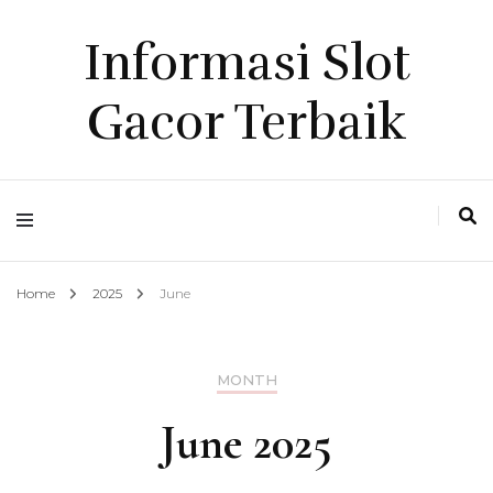
Informasi Slot
Gacor Terbaik
Home
2025
June
MONTH
June 2025