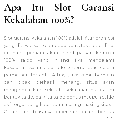
Apa Itu Slot Garansi
Kekalahan 100%?
Slot garansi kekalahan 100% adalah fitur promosi
yang ditawarkan oleh beberapa situs slot online,
di mana pemain akan mendapatkan kembali
100% saldo yang hilang jika mengalami
kekalahan selama periode tertentu atau dalam
permainan tertentu. Artinya, jika kamu bermain
dan tidak berhasil menang, situs akan
mengembalikan seluruh kekalahanmu dalam
bentuk saldo, baik itu saldo bonus maupun saldo
asli tergantung ketentuan masing-masing situs.
Garansi ini biasanya diberikan dalam bentuk