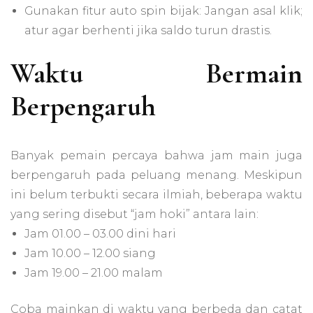
Gunakan fitur auto spin bijak: Jangan asal klik;
atur agar berhenti jika saldo turun drastis.
Waktu Bermain
Berpengaruh
Banyak pemain percaya bahwa jam main juga
berpengaruh pada peluang menang. Meskipun
ini belum terbukti secara ilmiah, beberapa waktu
yang sering disebut “jam hoki” antara lain:
Jam 01.00 – 03.00 dini hari
Jam 10.00 – 12.00 siang
Jam 19.00 – 21.00 malam
Coba mainkan di waktu yang berbeda dan catat