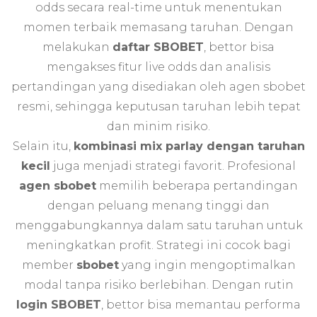
odds secara real-time untuk menentukan
momen terbaik memasang taruhan. Dengan
melakukan
daftar SBOBET
, bettor bisa
mengakses fitur live odds dan analisis
pertandingan yang disediakan oleh agen sbobet
resmi, sehingga keputusan taruhan lebih tepat
dan minim risiko.
Selain itu,
kombinasi mix parlay dengan taruhan
kecil
juga menjadi strategi favorit. Profesional
agen sbobet
memilih beberapa pertandingan
dengan peluang menang tinggi dan
menggabungkannya dalam satu taruhan untuk
meningkatkan profit. Strategi ini cocok bagi
member
sbobet
yang ingin mengoptimalkan
modal tanpa risiko berlebihan. Dengan rutin
login SBOBET
, bettor bisa memantau performa