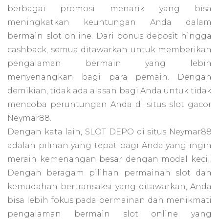
berbagai promosi menarik yang bisa
meningkatkan keuntungan Anda dalam
bermain slot online. Dari bonus deposit hingga
cashback, semua ditawarkan untuk memberikan
pengalaman bermain yang lebih
menyenangkan bagi para pemain. Dengan
demikian, tidak ada alasan bagi Anda untuk tidak
mencoba peruntungan Anda di situs slot gacor
Neymar88.
Dengan kata lain, SLOT DEPO di situs Neymar88
adalah pilihan yang tepat bagi Anda yang ingin
meraih kemenangan besar dengan modal kecil.
Dengan beragam pilihan permainan slot dan
kemudahan bertransaksi yang ditawarkan, Anda
bisa lebih fokus pada permainan dan menikmati
pengalaman bermain slot online yang