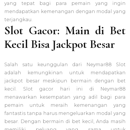
yang tepat bagi para pemain yang ingin
mendapatkan kemenangan dengan modal yang
terjangkau.
Slot Gacor: Main di Bet
Kecil Bisa Jackpot Besar
Salah satu keunggulan dari Neymar88 Slot
adalah kemungkinan untuk mendapatkan
jackpot besar meskipun bermain dengan bet
kecil. Slot gacor hari ini di Neymar88
menawarkan kesempatan yang adil bagi para
pemain untuk meraih kemenangan yang
fantastis tanpa harus mengeluarkan modal yang
besar. Dengan bermain di bet kecil, Anda masih
memiliki peluang yang sama untuk