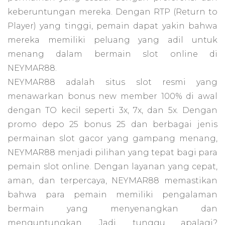
keberuntungan mereka. Dengan RTP (Return to
Player) yang tinggi, pemain dapat yakin bahwa
mereka memiliki peluang yang adil untuk
menang dalam bermain slot online di
NEYMAR88.
NEYMAR88 adalah situs slot resmi yang
menawarkan bonus new member 100% di awal
dengan TO kecil seperti 3x, 7x, dan 5x. Dengan
promo depo 25 bonus 25 dan berbagai jenis
permainan slot gacor yang gampang menang,
NEYMAR88 menjadi pilihan yang tepat bagi para
pemain slot online. Dengan layanan yang cepat,
aman, dan terpercaya, NEYMAR88 memastikan
bahwa para pemain memiliki pengalaman
bermain yang menyenangkan dan
menguntungkan. Jadi, tunggu apalagi?