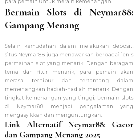
para pemain untuk meraih kemenangan.
Bermain Slots di Neymar88:
Gampang Menang
Selain kemudahan dalam melakukan deposit,
situs Neymar88 juga menawarkan berbagai jenis
permainan slot yang menarik. Dengan beragam
tema dan fitur menarik, para pemain akan
merasa terhibur dan tertantang dalam
memenangkan hadiah-hadiah menarik. Dengan
tingkat kemenangan yang tinggi, bermain slots
di Neymar88 menjadi pengalaman yang
mengasyikkan dan menguntungkan.
Link Alternatif Neymar88: Gacor
dan Gampang Menang 2025