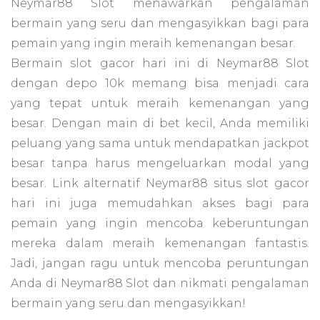
Neymar88 Slot menawarkan pengalaman
bermain yang seru dan mengasyikkan bagi para
pemain yang ingin meraih kemenangan besar.
Bermain slot gacor hari ini di Neymar88 Slot
dengan depo 10k memang bisa menjadi cara
yang tepat untuk meraih kemenangan yang
besar. Dengan main di bet kecil, Anda memiliki
peluang yang sama untuk mendapatkan jackpot
besar tanpa harus mengeluarkan modal yang
besar. Link alternatif Neymar88 situs slot gacor
hari ini juga memudahkan akses bagi para
pemain yang ingin mencoba keberuntungan
mereka dalam meraih kemenangan fantastis.
Jadi, jangan ragu untuk mencoba peruntungan
Anda di Neymar88 Slot dan nikmati pengalaman
bermain yang seru dan mengasyikkan!