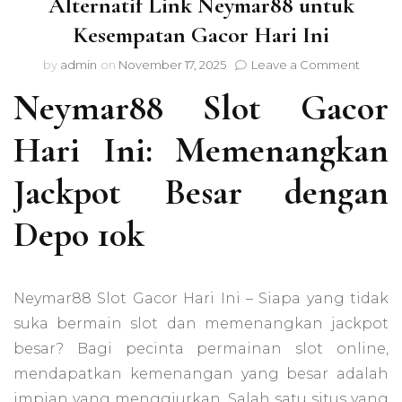
Alternatif Link Neymar88 untuk
Kesempatan Gacor Hari Ini
on
by
admin
on
November 17, 2025
Leave a Comment
Alternat
Neymar88 Slot Gacor
Link
Neyma
Hari Ini: Memenangkan
untuk
Kesem
Gacor
Jackpot Besar dengan
Hari
Ini
Depo 10k
Neymar88 Slot Gacor Hari Ini – Siapa yang tidak
suka bermain slot dan memenangkan jackpot
besar? Bagi pecinta permainan slot online,
mendapatkan kemenangan yang besar adalah
impian yang menggiurkan. Salah satu situs yang