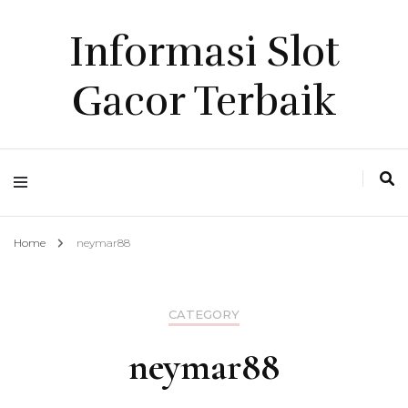
Informasi Slot
Gacor Terbaik
Home
neymar88
CATEGORY
neymar88