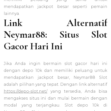
mendapatkan jackpot besar seperti pemain
lainnya.
Link Alternatif
Neymar88: Situs Slot
Gacor Hari Ini
Jika Anda ingin bermain slot gacor hari ini
dengan depo 10k dan memiliki peluang untuk
mendapatkan jackpot besar, Neymar88 Slot
adalah pilihan yang tepat. Dengan link alternatif
https://depo-slot.net/
yang tersedia, Anda bisa
mengakses situs ini dan mulai bermain dengan
modal yang terjangkau. Slot depo 10k di