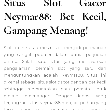
Situs Slot Gacor
Menan
di
Neymar88: Bet Kecil,
Situs
Neyma
Slot
Gampang Menang!
Gacor
Slot online atau mesin slot menjadi permainan
yang sangat populer dalam dunia perjudian
online. Salah satu situs yang menawarkan
pengalaman bermain slot yang seru dan
menguntungkan adalah Neymar88. Situs ini
dikenal sebagai situs
slot
gacor dengan bet kecil
sehingga memudahkan para pemain untuk
meraih kemenangan. Dengan deposit yang
terjangkau, situs Neymar88 menjadi pilihan yang
tepat bagi para pemain yang mencari