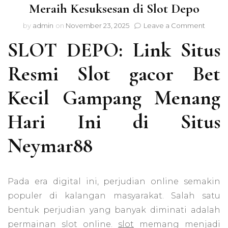
Meraih Kesuksesan di Slot Depo
on
by
admin
on
November 23, 2025
Leave a Comment
Berga
SLOT DEPO: Link Situs
di
Situs
Resmi Slot gacor Bet
Neyma
untuk
Meraih
Kecil Gampang Menang
Kesuks
di
Hari Ini di Situs
Slot
Depo
Neymar88
Pada era digital ini, perjudian online semakin
populer di kalangan masyarakat. Salah satu
bentuk perjudian yang banyak diminati adalah
permainan slot online.
slot
memang menjadi