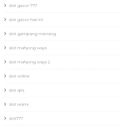
slot gacor 777
slot gacor hari ini
slot gampang menang
slot mahjong ways
slot mahjong ways 2
slot online
slot qris
slot resmi
slot777