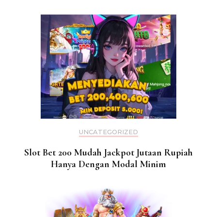
UNCATEGORIZED
Slot Bet 200 Mudah Jackpot Jutaan Rupiah
Hanya Dengan Modal Minim