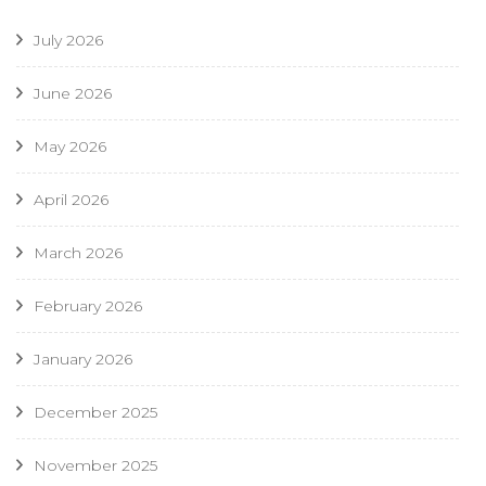
July 2026
June 2026
May 2026
April 2026
March 2026
February 2026
January 2026
December 2025
November 2025