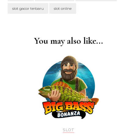
slot gacor terbaru
slot online
Post
Navigation
You may also like...
SLOT