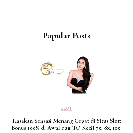
Popular Posts
SLOT
Rasakan Sensasi Menang Cepat di Situs Slot:
Bonus 100% di Awal dan TO Kecil 7x, 8x, 10x!