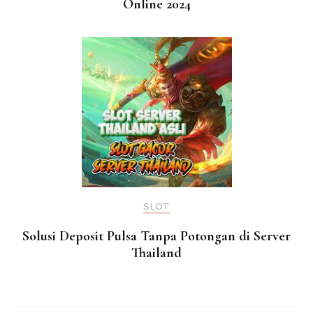
Online 2024
SLOT
Solusi Deposit Pulsa Tanpa Potongan di Server
Thailand