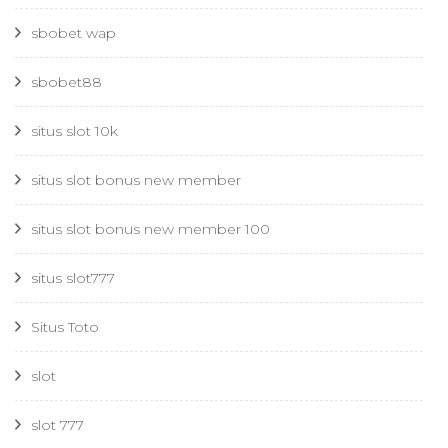
sbobet wap
sbobet88
situs slot 10k
situs slot bonus new member
situs slot bonus new member 100
situs slot777
Situs Toto
slot
slot 777