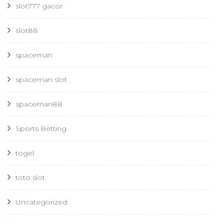
slot777 gacor
slot88
spaceman
spaceman slot
spaceman88
Sports Betting
togel
toto slot
Uncategorized