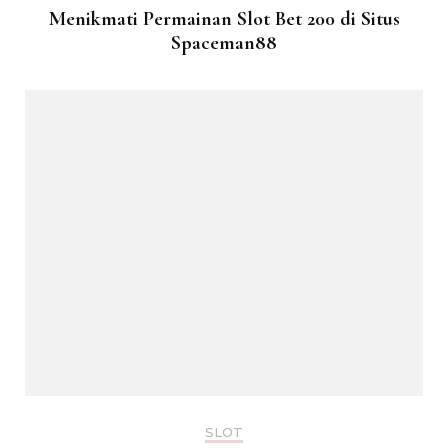
Menikmati Permainan Slot Bet 200 di Situs
Spaceman88
SLOT