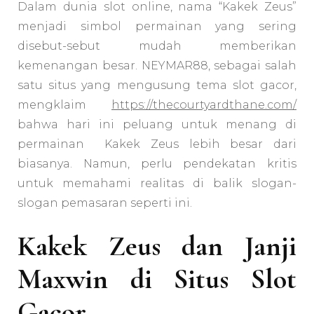
Dalam dunia slot online, nama “Kakek Zeus”
menjadi simbol permainan yang sering
disebut-sebut mudah memberikan
kemenangan besar. NEYMAR88, sebagai salah
satu situs yang mengusung tema slot gacor,
mengklaim
https://thecourtyardthane.com/
bahwa hari ini peluang untuk menang di
permainan Kakek Zeus lebih besar dari
biasanya. Namun, perlu pendekatan kritis
untuk memahami realitas di balik slogan-
slogan pemasaran seperti ini.
Kakek Zeus dan Janji
Maxwin di Situs Slot
Gacor