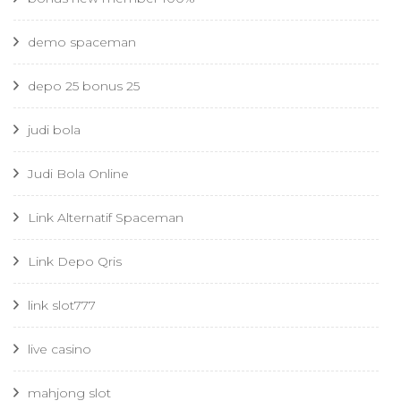
demo spaceman
depo 25 bonus 25
judi bola
Judi Bola Online
Link Alternatif Spaceman
Link Depo Qris
link slot777
live casino
mahjong slot