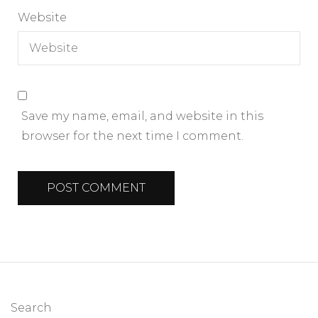
Website
Save my name, email, and website in this
browser for the next time I comment.
Search