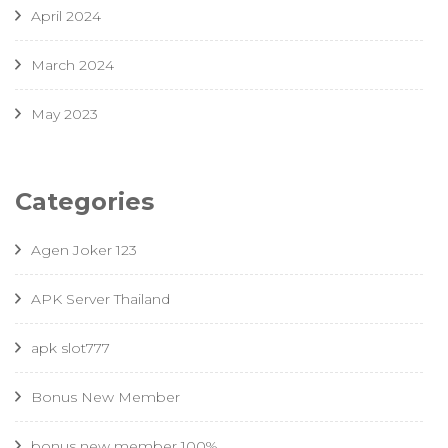
April 2024
March 2024
May 2023
Categories
Agen Joker 123
APK Server Thailand
apk slot777
Bonus New Member
bonus new member 100%