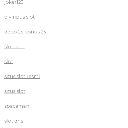
joker123
olympus slot
depo 25 bonus 25
slot toto
slot
situs slot resmi
situs slot
spaceman
slot qris