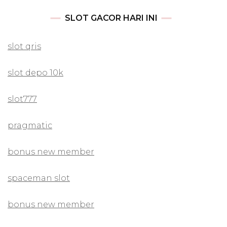
SLOT GACOR HARI INI
slot qris
slot depo 10k
slot777
pragmatic
bonus new member
spaceman slot
bonus new member