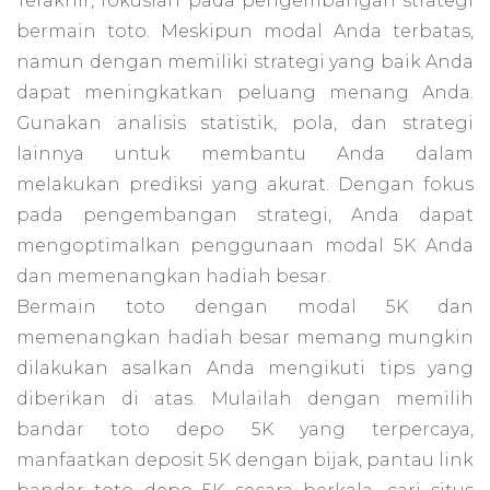
Terakhir, fokuslah pada pengembangan strategi
bermain toto. Meskipun modal Anda terbatas,
namun dengan memiliki strategi yang baik Anda
dapat meningkatkan peluang menang Anda.
Gunakan analisis statistik, pola, dan strategi
lainnya untuk membantu Anda dalam
melakukan prediksi yang akurat. Dengan fokus
pada pengembangan strategi, Anda dapat
mengoptimalkan penggunaan modal 5K Anda
dan memenangkan hadiah besar.
Bermain toto dengan modal 5K dan
memenangkan hadiah besar memang mungkin
dilakukan asalkan Anda mengikuti tips yang
diberikan di atas. Mulailah dengan memilih
bandar toto depo 5K yang terpercaya,
manfaatkan deposit 5K dengan bijak, pantau link