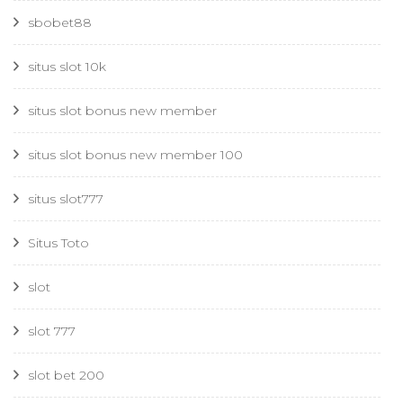
sbobet88
situs slot 10k
situs slot bonus new member
situs slot bonus new member 100
situs slot777
Situs Toto
slot
slot 777
slot bet 200