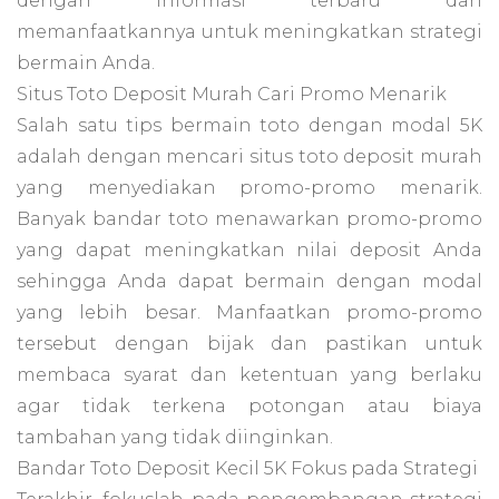
dengan informasi terbaru dan
memanfaatkannya untuk meningkatkan strategi
bermain Anda.
Situs Toto Deposit Murah Cari Promo Menarik
Salah satu tips bermain toto dengan modal 5K
adalah dengan mencari situs toto deposit murah
yang menyediakan promo-promo menarik.
Banyak bandar toto menawarkan promo-promo
yang dapat meningkatkan nilai deposit Anda
sehingga Anda dapat bermain dengan modal
yang lebih besar. Manfaatkan promo-promo
tersebut dengan bijak dan pastikan untuk
membaca syarat dan ketentuan yang berlaku
agar tidak terkena potongan atau biaya
tambahan yang tidak diinginkan.
Bandar Toto Deposit Kecil 5K Fokus pada Strategi