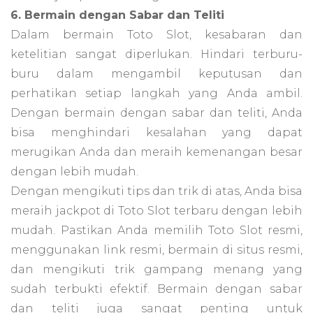
6. Bermain dengan Sabar dan Teliti
Dalam bermain Toto Slot, kesabaran dan
ketelitian sangat diperlukan. Hindari terburu-
buru dalam mengambil keputusan dan
perhatikan setiap langkah yang Anda ambil.
Dengan bermain dengan sabar dan teliti, Anda
bisa menghindari kesalahan yang dapat
merugikan Anda dan meraih kemenangan besar
dengan lebih mudah.
Dengan mengikuti tips dan trik di atas, Anda bisa
meraih jackpot di Toto Slot terbaru dengan lebih
mudah. Pastikan Anda memilih Toto Slot resmi,
menggunakan link resmi, bermain di situs resmi,
dan mengikuti trik gampang menang yang
sudah terbukti efektif. Bermain dengan sabar
dan teliti juga sangat penting untuk