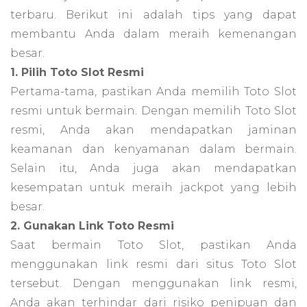
terbaru. Berikut ini adalah tips yang dapat
membantu Anda dalam meraih kemenangan
besar.
1. Pilih Toto Slot Resmi
Pertama-tama, pastikan Anda memilih Toto Slot
resmi untuk bermain. Dengan memilih Toto Slot
resmi, Anda akan mendapatkan jaminan
keamanan dan kenyamanan dalam bermain.
Selain itu, Anda juga akan mendapatkan
kesempatan untuk meraih jackpot yang lebih
besar.
2. Gunakan Link Toto Resmi
Saat bermain Toto Slot, pastikan Anda
menggunakan link resmi dari situs Toto Slot
tersebut. Dengan menggunakan link resmi,
Anda akan terhindar dari risiko penipuan dan