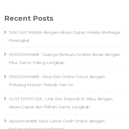
Recent Posts
Toto Slot Mobile dengan Akses Cepat melalui Berbagai
Perangkat
SPACEMAN88 : Saatnya Berburu Scatter Besar dengan
Fitur Game Paling Lengkap
SPACEMAN88 : Situs Slot Online Gacor dengan
Peluang Maxwin Terbaik Hari Ini
SLOT DEPO 10K : Link Slot Deposit 10 Ribu dengan
Akses Cepat dan Pilihan Game Lengkap
Spaceman88: Situs Game Crash Online dengan