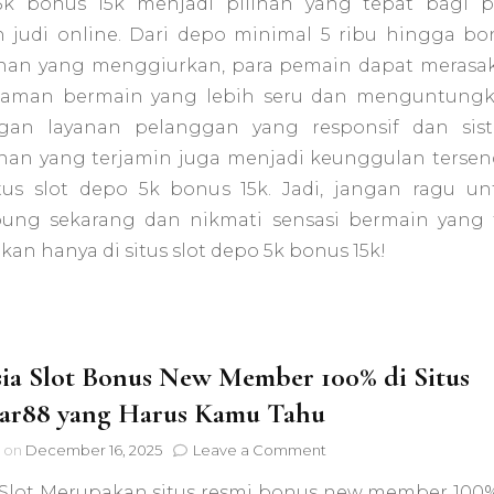
k bonus 15k menjadi pilihan yang tepat bagi p
 judi online. Dari depo minimal 5 ribu hingga bo
an yang menggiurkan, para pemain dapat merasa
aman bermain yang lebih seru dan menguntungk
gan layanan pelanggan yang responsif dan sis
an yang terjamin juga menjadi keunggulan tersend
itus slot depo 5k bonus 15k. Jadi, jangan ragu un
ung sekarang dan nikmati sensasi bermain yang 
kan hanya di situs slot depo 5k bonus 15k!
ia Slot Bonus New Member 100% di Situs
ar88 yang Harus Kamu Tahu
on
on
December 16, 2025
Leave a Comment
Rahasia
Slot Merupakan
situs resmi bonus new member
100%
Slot