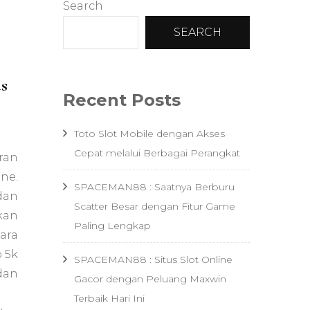
Search
SEARCH
s
Recent Posts
Toto Slot Mobile dengan Akses
Cepat melalui Berbagai Perangkat
ran
e.
SPACEMAN88 : Saatnya Berburu
dan
Scatter Besar dengan Fitur Game
kan
Paling Lengkap
ara
 5k
SPACEMAN88 : Situs Slot Online
dan
Gacor dengan Peluang Maxwin
Terbaik Hari Ini