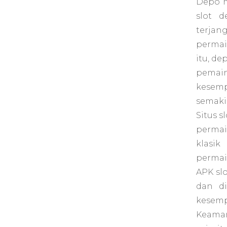
Depo m
slot 
terja
permai
itu, de
pemai
kesem
semaki
Situs 
perma
klasi
permai
APK sl
dan di
kesemp
Keama