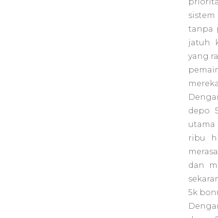
priori
sistem
tanpa 
jatuh 
yang r
pemai
mereka
Dengan
depo 
utama 
ribu 
meras
dan me
sekara
5k bon
Dengan