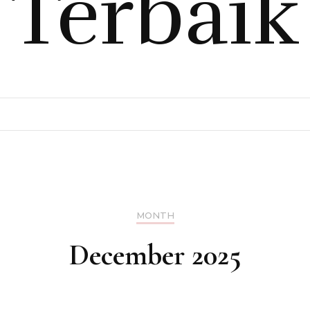
Terbaik
MONTH
December 2025