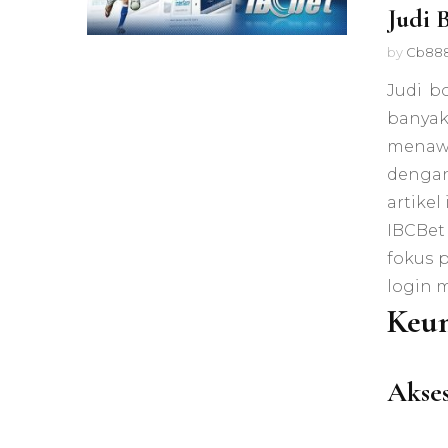
Judi 
by
Cb88
Judi b
banyak
menaw
dengan
artikel
IBCBet
fokus p
login 
Keun
Akses