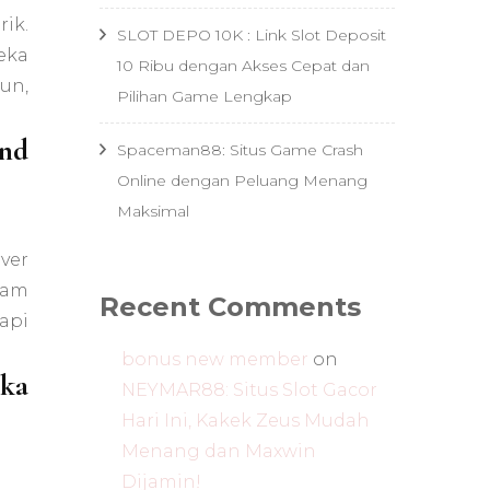
ik.
SLOT DEPO 10K : Link Slot Deposit
eka
10 Ribu dengan Akses Cepat dan
un,
Pilihan Game Lengkap
and
Spaceman88: Situs Game Crash
Online dengan Peluang Menang
Maksimal
ver
lam
Recent Comments
api
bonus new member
on
ka
NEYMAR88: Situs Slot Gacor
Hari Ini, Kakek Zeus Mudah
Menang dan Maxwin
Dijamin!