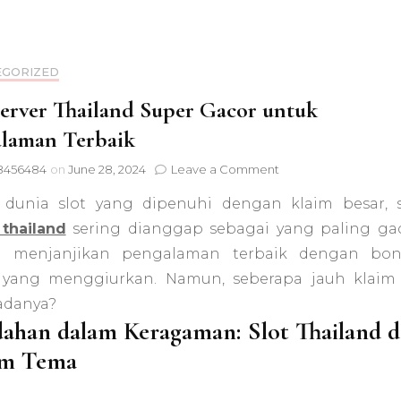
EGORIZED
Server Thailand Super Gacor untuk
laman Terbaik
on
8456484
on
June 28, 2024
Leave a Comment
Slot
dunia slot yang dipenuhi dengan klaim besar, s
Server
Thailand
 thailand
sering dianggap sebagai yang paling gac
Super
a menjanjikan pengalaman terbaik dengan bon
Gacor
untuk
yang menggiurkan. Namun, seberapa jauh klaim 
Pengalaman
adanya?
Terbaik
ahan dalam Keragaman: Slot Thailand 
m Tema