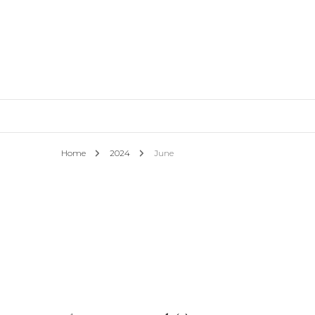
Home
2024
June