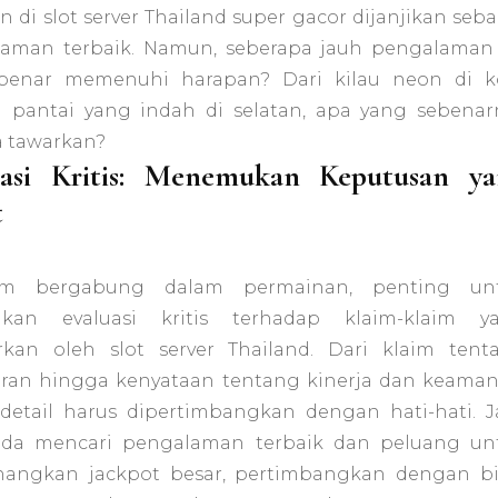
 di slot server Thailand super gacor dijanjikan seb
aman terbaik. Namun, seberapa jauh pengalaman 
benar memenuhi harapan? Dari kilau neon di k
 pantai yang indah di selatan, apa yang sebenar
 tawarkan?
uasi Kritis: Menemukan Keputusan ya
t
um bergabung dalam permainan, penting un
ukan evaluasi kritis terhadap klaim-klaim y
rkan oleh slot server Thailand. Dari klaim tent
ran hingga kenyataan tentang kinerja dan keaman
 detail harus dipertimbangkan dengan hati-hati. Ja
nda mencari pengalaman terbaik dan peluang un
ngkan jackpot besar, pertimbangkan dengan bi