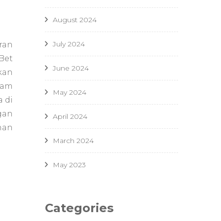
August 2024
July 2024
ran
Bet
June 2024
kan
lam
May 2024
a di
gan
April 2024
ahan
March 2024
May 2023
Categories