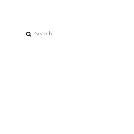
Search
for: