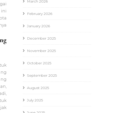
March 2026
agai
ini
February 2026
ota
nya
January 2026
ng
December 2025
November 2025
October 2025
tuk
ang
September 2025
ang
an,
August 2025
di,
July 2025
tuk
jak
June 2025