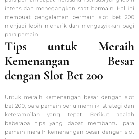
intens dan menegangkan saat bermain. Hal ini
membuat pengalaman bermain slot bet 200
menjadi lebih menarik dan mengasyikkan bagi
para pemain.
Tips untuk Meraih
Kemenangan Besar
dengan Slot Bet 200
Untuk meraih kemenangan besar dengan slot
bet 200, para pemain perlu memiliki strategi dan
keterampilan yang tepat. Berikut adalah
beberapa tips yang dapat membantu para
pemain meraih kemenangan besar dengan slot