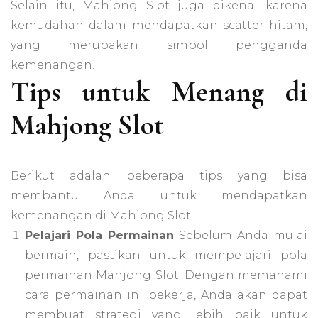
Selain itu, Mahjong Slot juga dikenal karena
kemudahan dalam mendapatkan scatter hitam,
yang merupakan simbol pengganda
kemenangan.
Tips untuk Menang di
Mahjong Slot
Berikut adalah beberapa tips yang bisa
membantu Anda untuk mendapatkan
kemenangan di Mahjong Slot:
Pelajari Pola Permainan
Sebelum Anda mulai
bermain, pastikan untuk mempelajari pola
permainan Mahjong Slot. Dengan memahami
cara permainan ini bekerja, Anda akan dapat
membuat strategi yang lebih baik untuk