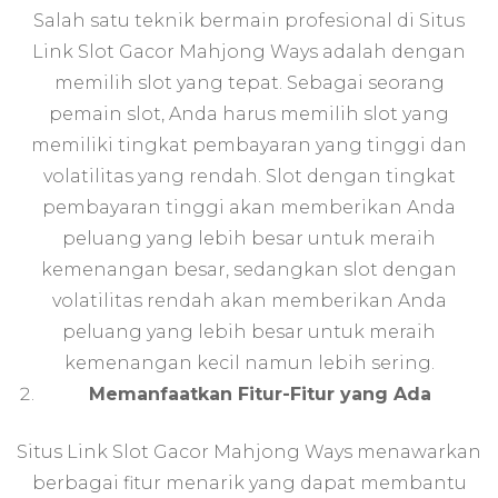
Salah satu teknik bermain profesional di Situs
Link Slot Gacor Mahjong Ways adalah dengan
memilih slot yang tepat. Sebagai seorang
pemain slot, Anda harus memilih slot yang
memiliki tingkat pembayaran yang tinggi dan
volatilitas yang rendah. Slot dengan tingkat
pembayaran tinggi akan memberikan Anda
peluang yang lebih besar untuk meraih
kemenangan besar, sedangkan slot dengan
volatilitas rendah akan memberikan Anda
peluang yang lebih besar untuk meraih
kemenangan kecil namun lebih sering.
Memanfaatkan Fitur-Fitur yang Ada
Situs Link Slot Gacor Mahjong Ways menawarkan
berbagai fitur menarik yang dapat membantu