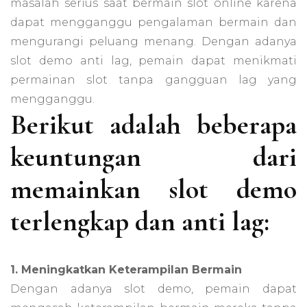
masalah serius saat bermain slot online karena
dapat mengganggu pengalaman bermain dan
mengurangi peluang menang. Dengan adanya
slot demo anti lag, pemain dapat menikmati
permainan slot tanpa gangguan lag yang
mengganggu.
Berikut adalah beberapa
keuntungan dari
memainkan slot demo
terlengkap dan anti lag:
1. Meningkatkan Keterampilan Bermain
Dengan adanya slot demo, pemain dapat