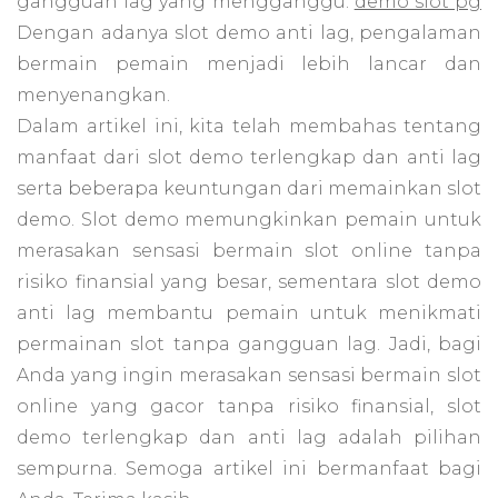
gangguan lag yang mengganggu.
demo slot pg
Dengan adanya slot demo anti lag, pengalaman
bermain pemain menjadi lebih lancar dan
menyenangkan.
Dalam artikel ini, kita telah membahas tentang
manfaat dari slot demo terlengkap dan anti lag
serta beberapa keuntungan dari memainkan slot
demo. Slot demo memungkinkan pemain untuk
merasakan sensasi bermain slot online tanpa
risiko finansial yang besar, sementara slot demo
anti lag membantu pemain untuk menikmati
permainan slot tanpa gangguan lag. Jadi, bagi
Anda yang ingin merasakan sensasi bermain slot
online yang gacor tanpa risiko finansial, slot
demo terlengkap dan anti lag adalah pilihan
sempurna. Semoga artikel ini bermanfaat bagi