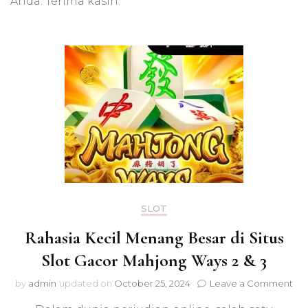
Anda. Terima kasih.
SLOT
Rahasia Kecil Menang Besar di Situs
Slot Gacor Mahjong Ways 2 & 3
on
by
admin
updated on
October 25, 2024
Leave a Comment
Rah