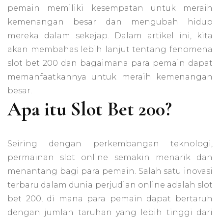
pemain memiliki kesempatan untuk meraih
kemenangan besar dan mengubah hidup
mereka dalam sekejap. Dalam artikel ini, kita
akan membahas lebih lanjut tentang fenomena
slot bet 200 dan bagaimana para pemain dapat
memanfaatkannya untuk meraih kemenangan
besar.
Apa itu Slot Bet 200?
Seiring dengan perkembangan teknologi,
permainan slot online semakin menarik dan
menantang bagi para pemain. Salah satu inovasi
terbaru dalam dunia perjudian online adalah slot
bet 200, di mana para pemain dapat bertaruh
dengan jumlah taruhan yang lebih tinggi dari