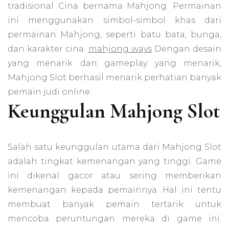
tradisional Cina bernama Mahjong. Permainan
ini menggunakan simbol-simbol khas dari
permainan Mahjong, seperti batu bata, bunga,
dan karakter cina.
mahjong ways
Dengan desain
yang menarik dan gameplay yang menarik,
Mahjong Slot berhasil menarik perhatian banyak
pemain judi online.
Keunggulan Mahjong Slot
Salah satu keunggulan utama dari Mahjong Slot
adalah tingkat kemenangan yang tinggi. Game
ini dikenal gacor atau sering memberikan
kemenangan kepada pemainnya. Hal ini tentu
membuat banyak pemain tertarik untuk
mencoba peruntungan mereka di game ini.