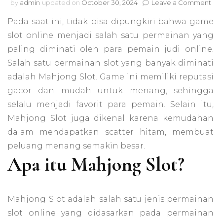
on
by
admin
updated on
October 30, 2024
Leave a Comment
Th
Pada saat ini, tidak bisa dipungkiri bahwa game
All
of
slot online menjadi salah satu permainan yang
Ma
paling diminati oleh para pemain judi online.
Slo
Wh
Salah satu permainan slot yang banyak diminati
It
adalah Mahjong Slot. Game ini memiliki reputasi
Re
gacor dan mudah untuk menang, sehingga
a
Pla
selalu menjadi favorit para pemain. Selain itu,
Fav
Mahjong Slot juga dikenal karena kemudahan
dalam mendapatkan scatter hitam, membuat
peluang menang semakin besar.
Apa itu Mahjong Slot?
Mahjong Slot adalah salah satu jenis permainan
slot online yang didasarkan pada permainan