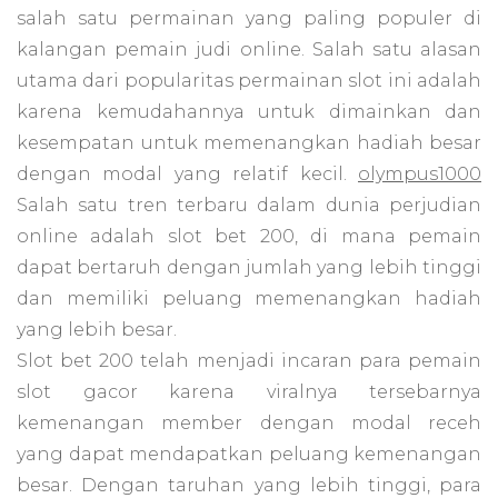
Power
salah satu permainan yang paling populer di
of
kalangan pemain judi online. Salah satu alasan
Slot
Bet
utama dari popularitas permainan slot ini adalah
200:
karena kemudahannya untuk dimainkan dan
Your
kesempatan untuk memenangkan hadiah besar
Ticket
to
dengan modal yang relatif kecil.
olympus1000
Massive
Salah satu tren terbaru dalam dunia perjudian
Winning
online adalah slot bet 200, di mana pemain
dapat bertaruh dengan jumlah yang lebih tinggi
dan memiliki peluang memenangkan hadiah
yang lebih besar.
Slot bet 200 telah menjadi incaran para pemain
slot gacor karena viralnya tersebarnya
kemenangan member dengan modal receh
yang dapat mendapatkan peluang kemenangan
besar. Dengan taruhan yang lebih tinggi, para