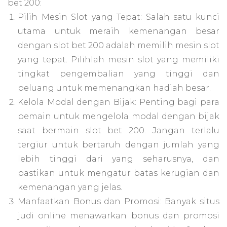
bet 200:
Pilih Mesin Slot yang Tepat: Salah satu kunci
utama untuk meraih kemenangan besar
dengan slot bet 200 adalah memilih mesin slot
yang tepat. Pilihlah mesin slot yang memiliki
tingkat pengembalian yang tinggi dan
peluang untuk memenangkan hadiah besar.
Kelola Modal dengan Bijak: Penting bagi para
pemain untuk mengelola modal dengan bijak
saat bermain slot bet 200. Jangan terlalu
tergiur untuk bertaruh dengan jumlah yang
lebih tinggi dari yang seharusnya, dan
pastikan untuk mengatur batas kerugian dan
kemenangan yang jelas.
Manfaatkan Bonus dan Promosi: Banyak situs
judi online menawarkan bonus dan promosi