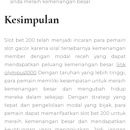
anda meraih kemenangan besar.
Kesimpulan
Slot bet 200 telah menjadi incaran para pemain
slot gacor karena viral tersebarnya kemenangan
member dengan modal receh yang dapat
mendapatkan peluang kemenangan besar.
link
olympus1000
Dengan taruhan yang lebih tinggi,
para pemain memiliki kesempatan untuk meraih
kemenangan besar dan mengubah hidup
mereka dalam sekejap. Dengan strategi yang
tepat dan pengelolaan modal yang bijak, para
pemain dapat memanfaatkan slot bet 200 untuk
meraih kemenangan besar dan mendapatkan
keuntungan yang menggiurkan. Jadi, jangan