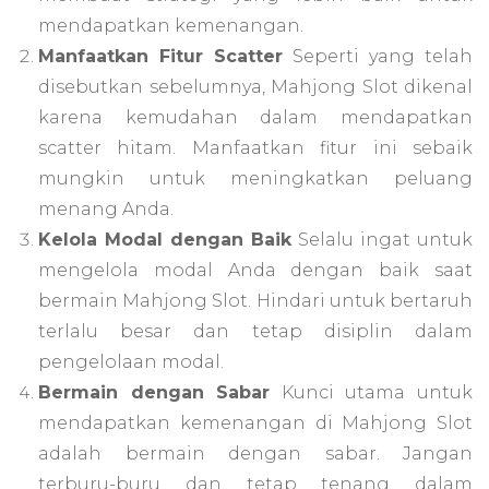
mendapatkan kemenangan.
Manfaatkan Fitur Scatter
Seperti yang telah
disebutkan sebelumnya, Mahjong Slot dikenal
karena kemudahan dalam mendapatkan
scatter hitam. Manfaatkan fitur ini sebaik
mungkin untuk meningkatkan peluang
menang Anda.
Kelola Modal dengan Baik
Selalu ingat untuk
mengelola modal Anda dengan baik saat
bermain Mahjong Slot. Hindari untuk bertaruh
terlalu besar dan tetap disiplin dalam
pengelolaan modal.
Bermain dengan Sabar
Kunci utama untuk
mendapatkan kemenangan di Mahjong Slot
adalah bermain dengan sabar. Jangan
terburu-buru dan tetap tenang dalam