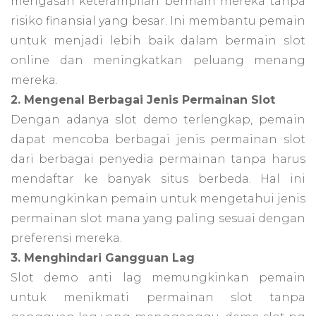
mengasah keterampilan bermain mereka tanpa
risiko finansial yang besar. Ini membantu pemain
untuk menjadi lebih baik dalam bermain slot
online dan meningkatkan peluang menang
mereka.
2. Mengenal Berbagai Jenis Permainan Slot
Dengan adanya slot demo terlengkap, pemain
dapat mencoba berbagai jenis permainan slot
dari berbagai penyedia permainan tanpa harus
mendaftar ke banyak situs berbeda. Hal ini
memungkinkan pemain untuk mengetahui jenis
permainan slot mana yang paling sesuai dengan
preferensi mereka.
3. Menghindari Gangguan Lag
Slot demo anti lag memungkinkan pemain
untuk menikmati permainan slot tanpa