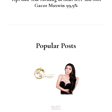
Gacor Maxwin 99,9%
Popular Posts
SLOT