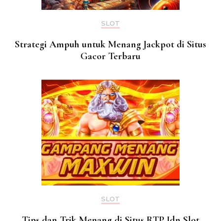
SLOT
Strategi Ampuh untuk Menang Jackpot di Situs
Gacor Terbaru
SLOT
Tips dan Trik Menang di Situs RTP Idn Slot