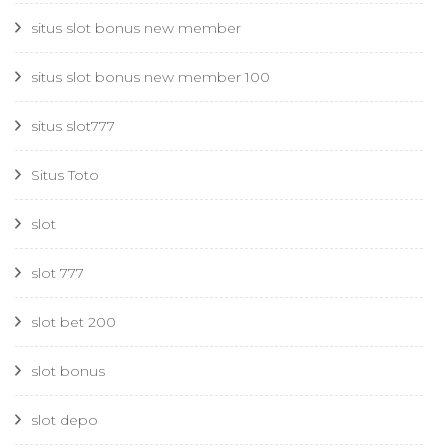
situs slot bonus new member
situs slot bonus new member 100
situs slot777
Situs Toto
slot
slot 777
slot bet 200
slot bonus
slot depo