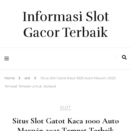
Informasi Slot
Gacor Terbaik
Home
slot
Situs Slot Gatot Kaca 1000 Auto Maxwin 2025
Tempat Terbaik untuk Jackpot
SLOT
Situs Slot Gatot Kaca 1000 Auto
Maxwin 2025 Tempat Terbaik