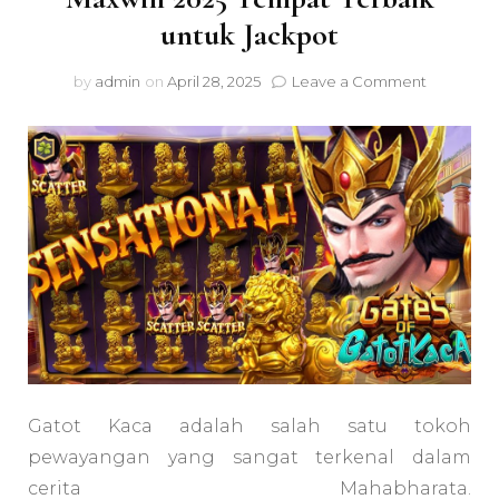
untuk Jackpot
on
by
admin
on
April 28, 2025
Leave a Comment
Situs
Slot
Gatot
Kaca
1000
Auto
Maxwin
2025
Tempat
Terbaik
untuk
Jackpot
Gatot Kaca adalah salah satu tokoh
pewayangan yang sangat terkenal dalam
cerita Mahabharata.