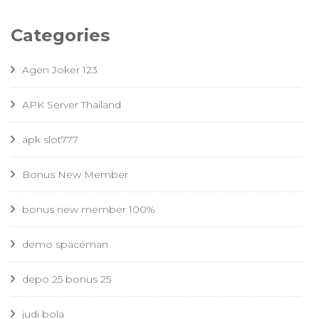
Categories
Agen Joker 123
APK Server Thailand
apk slot777
Bonus New Member
bonus new member 100%
demo spaceman
depo 25 bonus 25
judi bola