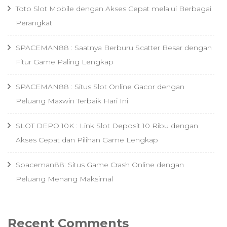
Toto Slot Mobile dengan Akses Cepat melalui Berbagai
Perangkat
SPACEMAN88 : Saatnya Berburu Scatter Besar dengan
Fitur Game Paling Lengkap
SPACEMAN88 : Situs Slot Online Gacor dengan
Peluang Maxwin Terbaik Hari Ini
SLOT DEPO 10K : Link Slot Deposit 10 Ribu dengan
Akses Cepat dan Pilihan Game Lengkap
Spaceman88: Situs Game Crash Online dengan
Peluang Menang Maksimal
Recent Comments