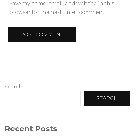
Save my name, email, and website in this
browser for the next time I comment.
Search
SEARCH
Recent Posts