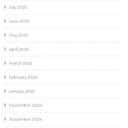
July 2025
June 2025
May 2025
April 2025
March 2025
February 2025
January 2025
December 2024
November 2024