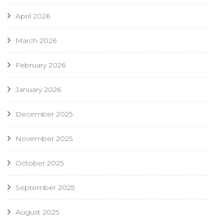
April 2026
March 2026
February 2026
January 2026
December 2025
November 2025
October 2025
September 2025
August 2025