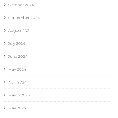
October 2024
September 2024
August 2024
July 2024
June 2024
May 2024
April 2024
March 2024
May 2023