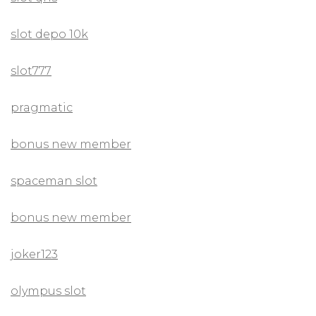
slot depo 10k
slot777
pragmatic
bonus new member
spaceman slot
bonus new member
joker123
olympus slot