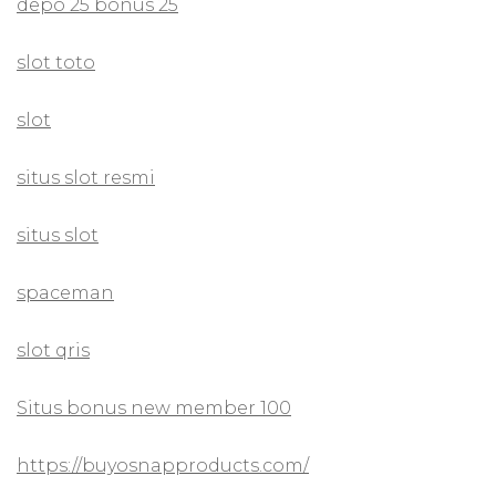
depo 25 bonus 25
slot toto
slot
situs slot resmi
situs slot
spaceman
slot qris
Situs bonus new member 100
https://buyosnapproducts.com/