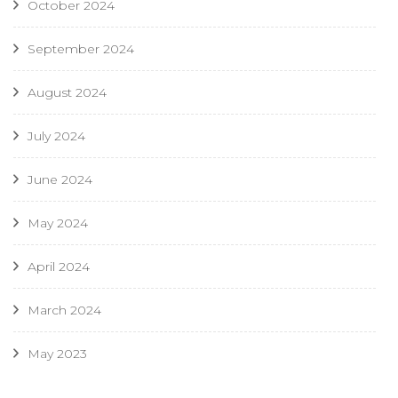
October 2024
September 2024
August 2024
July 2024
June 2024
May 2024
April 2024
March 2024
May 2023