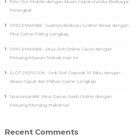
Toto Slot Mobile dengan Akses Cepat melalui Berbagai
Perangkat
SPACEMAN88 : Saatnya Berburu Scatter Besar dengan
Fitur Game Paling Lengkap
SPACEMAN88 : Situs Slot Online Gacor dengan
Peluang Maxwin Terbaik Hari Ini
SLOT DEPO 10K : Link Slot Deposit 10 Ribu dengan
Akses Cepat dan Pilihan Game Lengkap
Spaceman88: Situs Game Crash Online dengan
Peluang Menang Maksimal
Recent Comments