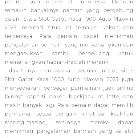
pecinta judi online di Indonesia. Dengan
semakin banyaknya pemain yang bergabung
dalam Situs Slot Gatot Kaca 1000 Auto Maxwin
2025, reputasi situs ini semakin kokoh dan
terpercaya. Para pemain dapat menikmati
pengalaman bermain yang menyenangkan dan
mengasyikkan, sambil berpeluang untuk
memenangkan hadiah-hadiah menarik.
Tidak hanya menawarkan permainan slot, Situs
Slot Gatot Kaca 1000 Auto Maxwin 2025 juga
menyediakan berbagai permainan judi online
lainnya seperti poker, blackjack, roulette, dan
masih banyak lagi. Para pemain dapat memilih
permainan sesuai dengan minat dan keahlian
masing-masing, sehingga mereka dapat
menikmati pengalaman bermain yang variatif