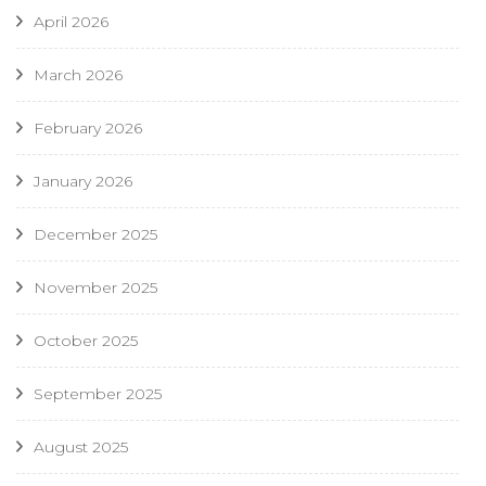
April 2026
March 2026
February 2026
January 2026
December 2025
November 2025
October 2025
September 2025
August 2025