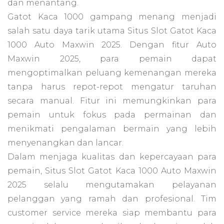
dan menantang.
Gatot Kaca 1000 gampang menang menjadi
salah satu daya tarik utama Situs Slot Gatot Kaca
1000 Auto Maxwin 2025. Dengan fitur Auto
Maxwin 2025, para pemain dapat
mengoptimalkan peluang kemenangan mereka
tanpa harus repot-repot mengatur taruhan
secara manual. Fitur ini memungkinkan para
pemain untuk fokus pada permainan dan
menikmati pengalaman bermain yang lebih
menyenangkan dan lancar.
Dalam menjaga kualitas dan kepercayaan para
pemain, Situs Slot Gatot Kaca 1000 Auto Maxwin
2025 selalu mengutamakan pelayanan
pelanggan yang ramah dan profesional. Tim
customer service mereka siap membantu para