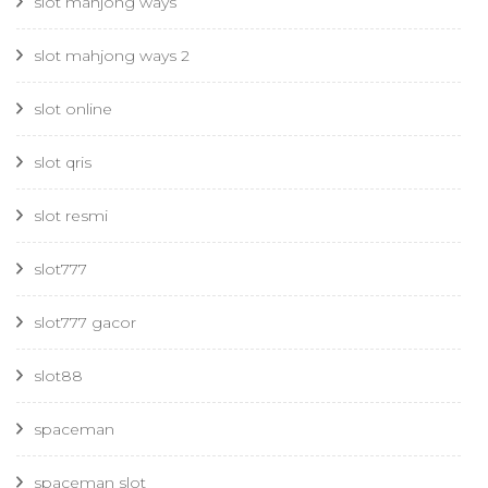
slot mahjong ways
slot mahjong ways 2
slot online
slot qris
slot resmi
slot777
slot777 gacor
slot88
spaceman
spaceman slot