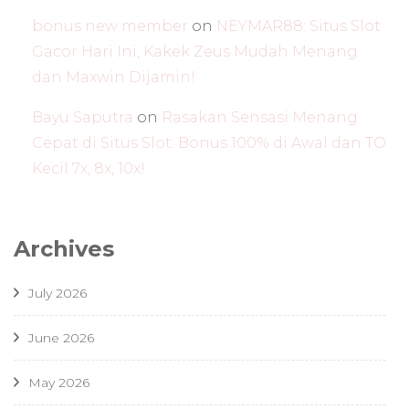
bonus new member
on
NEYMAR88: Situs Slot
Gacor Hari Ini, Kakek Zeus Mudah Menang
dan Maxwin Dijamin!
Bayu Saputra
on
Rasakan Sensasi Menang
Cepat di Situs Slot: Bonus 100% di Awal dan TO
Kecil 7x, 8x, 10x!
Archives
July 2026
June 2026
May 2026