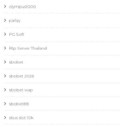
olympus1000
parlay
PG Soft
Rtp Server Thailand
sbobet
sbobet 2026
sbobet wap
sbobet88
situs slot 10k