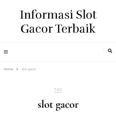
Informasi Slot
Gacor Terbaik
Home
slot gacor
TAG
slot gacor