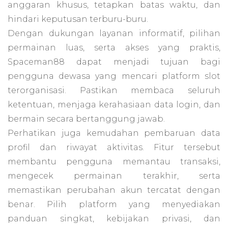
anggaran khusus, tetapkan batas waktu, dan
hindari keputusan terburu-buru.
Dengan dukungan layanan informatif, pilihan
permainan luas, serta akses yang praktis,
Spaceman88
dapat menjadi tujuan bagi
pengguna dewasa yang mencari platform slot
terorganisasi. Pastikan membaca seluruh
ketentuan, menjaga kerahasiaan data login, dan
bermain secara bertanggung jawab.
Perhatikan juga kemudahan pembaruan data
profil dan riwayat aktivitas. Fitur tersebut
membantu pengguna memantau transaksi,
mengecek permainan terakhir, serta
memastikan perubahan akun tercatat dengan
benar. Pilih platform yang menyediakan
panduan singkat, kebijakan privasi, dan