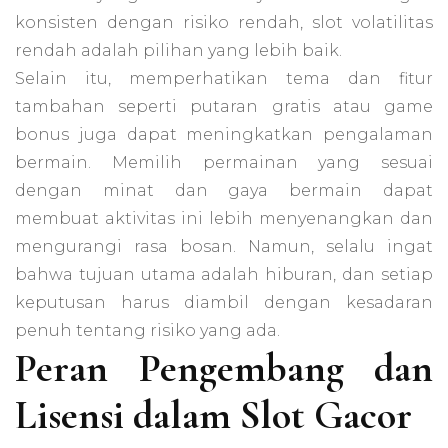
konsisten dengan risiko rendah, slot volatilitas
rendah adalah pilihan yang lebih baik.
Selain itu, memperhatikan tema dan fitur
tambahan seperti putaran gratis atau game
bonus juga dapat meningkatkan pengalaman
bermain. Memilih permainan yang sesuai
dengan minat dan gaya bermain dapat
membuat aktivitas ini lebih menyenangkan dan
mengurangi rasa bosan. Namun, selalu ingat
bahwa tujuan utama adalah hiburan, dan setiap
keputusan harus diambil dengan kesadaran
penuh tentang risiko yang ada.
Peran Pengembang dan
Lisensi dalam Slot Gacor