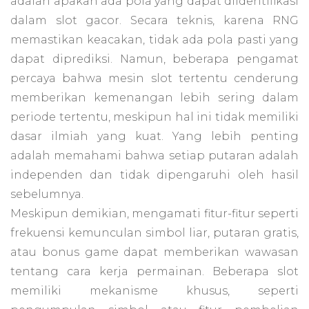
adalah apakah ada pola yang dapat diidentifikasi
dalam slot gacor. Secara teknis, karena RNG
memastikan keacakan, tidak ada pola pasti yang
dapat diprediksi. Namun, beberapa pengamat
percaya bahwa mesin slot tertentu cenderung
memberikan kemenangan lebih sering dalam
periode tertentu, meskipun hal ini tidak memiliki
dasar ilmiah yang kuat. Yang lebih penting
adalah memahami bahwa setiap putaran adalah
independen dan tidak dipengaruhi oleh hasil
sebelumnya.
Meskipun demikian, mengamati fitur-fitur seperti
frekuensi kemunculan simbol liar, putaran gratis,
atau bonus game dapat memberikan wawasan
tentang cara kerja permainan. Beberapa slot
memiliki mekanisme khusus, seperti