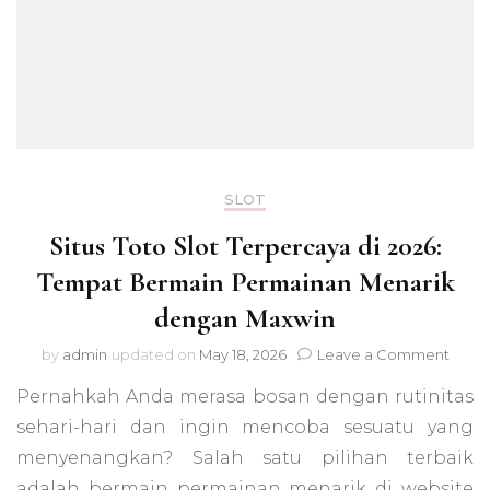
SLOT
Situs Toto Slot Terpercaya di 2026:
Tempat Bermain Permainan Menarik
dengan Maxwin
on
by
admin
updated on
May 18, 2026
Leave a Comment
Situs
Pernahkah Anda merasa bosan dengan rutinitas
Toto
Slot
sehari-hari dan ingin mencoba sesuatu yang
Terpe
menyenangkan? Salah satu pilihan terbaik
di
2026:
adalah bermain permainan menarik di website