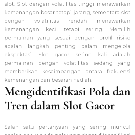
slot. Slot dengan volatilitas tinggi menawarkan
kemenangan besar tetapi jarang, sementara slot
dengan volatilitas rendah menawarkan
kemenangan kecil tetapi sering. Memilih
permainan yang sesuai dengan profil risiko
adalah langkah penting dalam mengelola
ekspektasi. Slot gacor sering kali adalah
permainan dengan volatilitas sedang yang
memberikan keseimbangan antara frekuensi
kemenangan dan besaran hadiah.
Mengidentifikasi Pola dan
Tren dalam Slot Gacor
Salah satu pertanyaan yang sering muncul