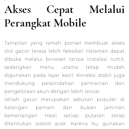
Akses Cepat Melalui
Perangkat Mobile
Tampilan yang ramah ponsel membuat akses
slot gacor terasa lebih fleksibel. Halaman dapat
dibuka melalui browser tanpa instalasi rumit,
sedangkan menu utama tetap mudah
digunakan pada layar kecil. Koneksi stabil juga
mendukung perpindahan permainan dan
pengelolaan akun dengan lebih lancar.
Istilah gacor merupakan sebutan populer di
kalangan pemain dan bukan jaminan
kemenangan. Hasil setiap putaran tetap
ditentukan sistem acak. Karena itu, gunakan