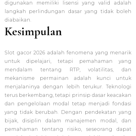
digunakan memiliki lisensi yang valid adalah
langkah perlindungan dasar yang tidak boleh
diabaikan.
Kesimpulan
Slot gacor 2026 adalah fenomena yang menarik
untuk dipelajari, tetapi pemahaman yang
mendalam tentang RTP, volatilitas, dan
mekanisme permainan adalah kunci untuk
menjalaninya dengan lebih terukur. Teknologi
terus berkembang, tetapi prinsip dasar keacakan
dan pengelolaan modal tetap menjadi fondasi
yang tidak berubah. Dengan pendekatan yang
bijak, disiplin dalam manajemen modal, dan
pemahaman tentang risiko, seseorang dapat