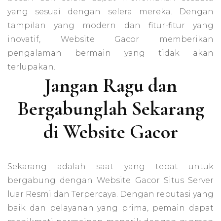
yang sesuai dengan selera mereka. Dengan
tampilan yang modern dan fitur-fitur yang
inovatif, Website Gacor memberikan
pengalaman bermain yang tidak akan
terlupakan.
Jangan Ragu dan
Bergabunglah Sekarang
di Website Gacor
Sekarang adalah saat yang tepat untuk
bergabung dengan Website Gacor Situs Server
luar Resmi dan Terpercaya. Dengan reputasi yang
baik dan pelayanan yang prima, pemain dapat