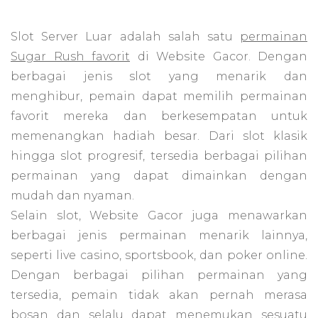
Slot Server Luar adalah salah satu
permainan
Sugar Rush favorit
di Website Gacor. Dengan
berbagai jenis slot yang menarik dan
menghibur, pemain dapat memilih permainan
favorit mereka dan berkesempatan untuk
memenangkan hadiah besar. Dari slot klasik
hingga slot progresif, tersedia berbagai pilihan
permainan yang dapat dimainkan dengan
mudah dan nyaman.
Selain slot, Website Gacor juga menawarkan
berbagai jenis permainan menarik lainnya,
seperti live casino, sportsbook, dan poker online.
Dengan berbagai pilihan permainan yang
tersedia, pemain tidak akan pernah merasa
bosan dan selalu dapat menemukan sesuatu