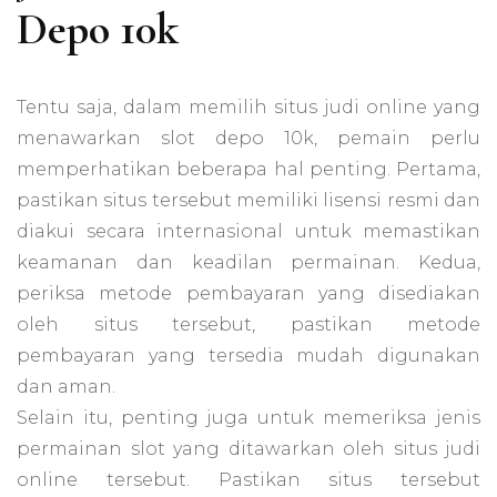
Depo 10k
Tentu saja, dalam memilih situs judi online yang
menawarkan slot depo 10k, pemain perlu
memperhatikan beberapa hal penting. Pertama,
pastikan situs tersebut memiliki lisensi resmi dan
diakui secara internasional untuk memastikan
keamanan dan keadilan permainan. Kedua,
periksa metode pembayaran yang disediakan
oleh situs tersebut, pastikan metode
pembayaran yang tersedia mudah digunakan
dan aman.
Selain itu, penting juga untuk memeriksa jenis
permainan slot yang ditawarkan oleh situs judi
online tersebut. Pastikan situs tersebut