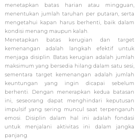
menetapkan batas harian atau mingguan,
menentukan jumlah taruhan per putaran, serta
mengetahui kapan harus berhenti, baik dalam
kondisi menang maupun kalah.
Menetapkan batas kerugian dan target
kemenangan adalah langkah efektif untuk
menjaga disiplin. Batas kerugian adalah jumlah
maksimum yang bersedia hilang dalam satu sesi,
sementara target kemenangan adalah jumlah
keuntungan yang ingin dicapai sebelum
berhenti. Dengan menerapkan kedua batasan
ini, seseorang dapat menghindari keputusan
impulsif yang sering muncul saat terpengaruh
emosi. Disiplin dalam hal ini adalah fondasi
untuk menjalani aktivitas ini dalam jangka
panjang.