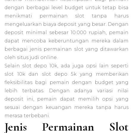
dengan berbagai level budget untuk tetap bisa
menikmati permainan slot tanpa harus
mengeluarkan biaya deposit yang besar. Dengan
deposit minimal sebesar 10.000 rupiah, pemain
dapat mencoba keberuntungan mereka dalam
berbagai jenis permainan slot yang ditawarkan
oleh situs judi online.
Selain slot depo 10k, ada juga opsi lain seperti
slot 10k dan slot depo 5k yang memberikan
fleksibilitas bagi pemain dengan budget yang
lebih terbatas. Dengan adanya variasi nilai
deposit ini, pemain dapat memilih opsi yang
sesuai dengan keuangan mereka tanpa harus
merasa terbebani.
Jenis Permainan Slot