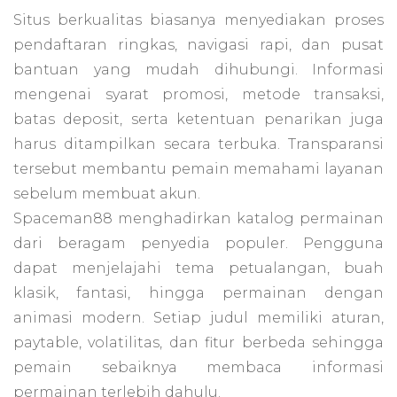
Situs berkualitas biasanya menyediakan proses
pendaftaran ringkas, navigasi rapi, dan pusat
bantuan yang mudah dihubungi. Informasi
mengenai syarat promosi, metode transaksi,
batas deposit, serta ketentuan penarikan juga
harus ditampilkan secara terbuka. Transparansi
tersebut membantu pemain memahami layanan
sebelum membuat akun.
Spaceman88
menghadirkan katalog permainan
dari beragam penyedia populer. Pengguna
dapat menjelajahi tema petualangan, buah
klasik, fantasi, hingga permainan dengan
animasi modern. Setiap judul memiliki aturan,
paytable, volatilitas, dan fitur berbeda sehingga
pemain sebaiknya membaca informasi
permainan terlebih dahulu.