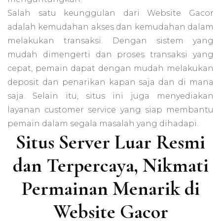
Salah satu keunggulan dari Website Gacor
adalah kemudahan akses dan kemudahan dalam
melakukan transaksi. Dengan sistem yang
mudah dimengerti dan proses transaksi yang
cepat, pemain dapat dengan mudah melakukan
deposit dan penarikan kapan saja dan di mana
saja. Selain itu, situs ini juga menyediakan
layanan customer service yang siap membantu
pemain dalam segala masalah yang dihadapi.
Situs Server Luar Resmi
dan Terpercaya, Nikmati
Permainan Menarik di
Website Gacor