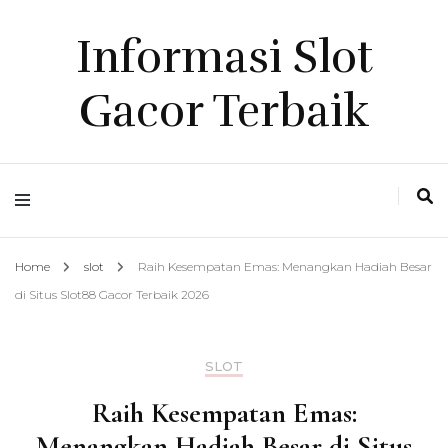
Informasi Slot
Gacor Terbaik
Home
slot
Raih Kesempatan Emas: Menangkan Hadiah Besar
di Situs Slot88 Gacor Terbaik 2026
SLOT
Raih Kesempatan Emas:
Menangkan Hadiah Besar di Situs