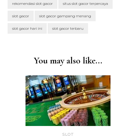
rekomendasi slot gacor
situs slot gacor terpercaya
slot gacor
slot gacor gampang menang
slot gacor hari ini
slot gacor terbaru
Post
Navigation
You may also like...
SLOT