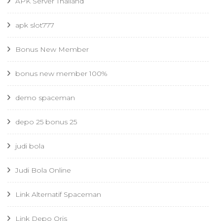
APK Server Thailand
apk slot777
Bonus New Member
bonus new member 100%
demo spaceman
depo 25 bonus 25
judi bola
Judi Bola Online
Link Alternatif Spaceman
Link Depo Qris