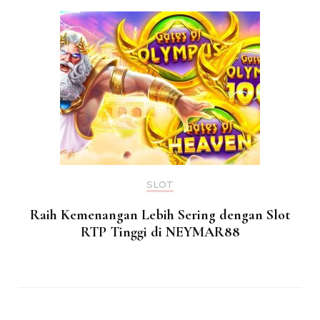
SLOT
Raih Kemenangan Lebih Sering dengan Slot
RTP Tinggi di NEYMAR88