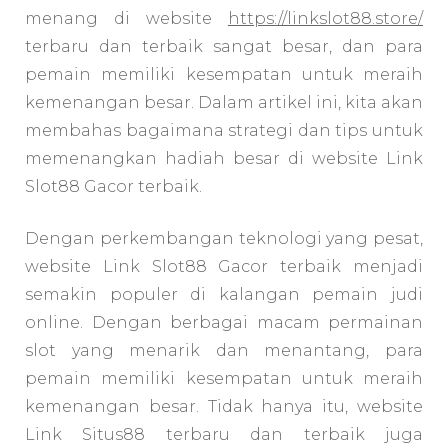
menang di website
https://linkslot88.store/
terbaru dan terbaik sangat besar, dan para
pemain memiliki kesempatan untuk meraih
kemenangan besar. Dalam artikel ini, kita akan
membahas bagaimana strategi dan tips untuk
memenangkan hadiah besar di website Link
Slot88 Gacor terbaik.
Dengan perkembangan teknologi yang pesat,
website Link Slot88 Gacor terbaik menjadi
semakin populer di kalangan pemain judi
online. Dengan berbagai macam permainan
slot yang menarik dan menantang, para
pemain memiliki kesempatan untuk meraih
kemenangan besar. Tidak hanya itu, website
Link Situs88 terbaru dan terbaik juga