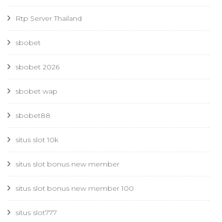
Rtp Server Thailand
sbobet
sbobet 2026
sbobet wap
sbobet88
situs slot 10k
situs slot bonus new member
situs slot bonus new member 100
situs slot777