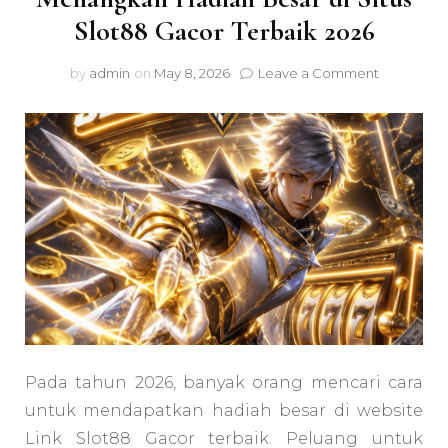
Slot88 Gacor Terbaik 2026
on
by
admin
on
May 8, 2026
Leave a Comment
Raih
Kesempat
Emas:
Menangka
Hadiah
Besar
di
Situs
Slot88
Gacor
Terbaik
2026
Pada tahun 2026, banyak orang mencari cara
untuk mendapatkan hadiah besar di website
Link Slot88 Gacor terbaik. Peluang untuk