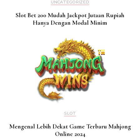
UNCATEGORIZED
Slot Bet 200 Mudah Jackpot Jutaan Rupiah
Hanya Dengan Modal Minim
SLOT
Mengenal Lebih Dekat Game Terbaru Mahjong
Online 2024