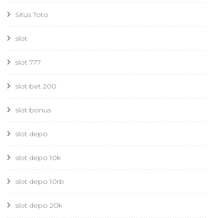
Situs Toto
slot
slot 777
slot bet 200
slot bonus
slot depo
slot depo 10k
slot depo 10rb
slot depo 20k