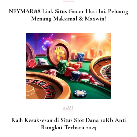
NEYMAR88 Link Situs Gacor Hari Ini, Peluang
Menang Maksimal & Maxwin!
SLOT
Raih Kesuksesan di Situs Slot Dana 10Rb Anti
Rungkat Terbaru 2025