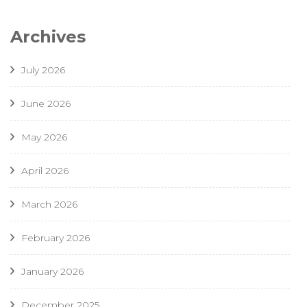
Archives
July 2026
June 2026
May 2026
April 2026
March 2026
February 2026
January 2026
December 2025