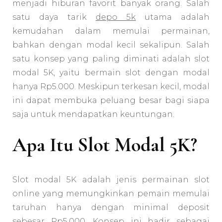
menjadi hiburan favorit banyak orang. Salah
satu daya tarik
depo 5k
utama adalah
kemudahan dalam memulai permainan,
bahkan dengan modal kecil sekalipun. Salah
satu konsep yang paling diminati adalah slot
modal 5K, yaitu bermain slot dengan modal
hanya Rp5.000. Meskipun terkesan kecil, modal
ini dapat membuka peluang besar bagi siapa
saja untuk mendapatkan keuntungan.
Apa Itu Slot Modal 5K?
Slot modal 5K adalah jenis permainan slot
online yang memungkinkan pemain memulai
taruhan hanya dengan minimal deposit
sebesar Rp5.000. Konsep ini hadir sebagai