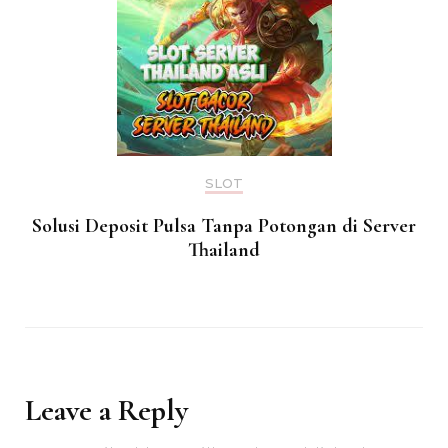
SLOT
Solusi Deposit Pulsa Tanpa Potongan di Server
Thailand
Leave a Reply