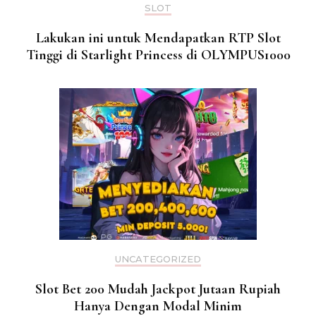
SLOT
Lakukan ini untuk Mendapatkan RTP Slot
Tinggi di Starlight Princess di OLYMPUS1000
UNCATEGORIZED
Slot Bet 200 Mudah Jackpot Jutaan Rupiah
Hanya Dengan Modal Minim