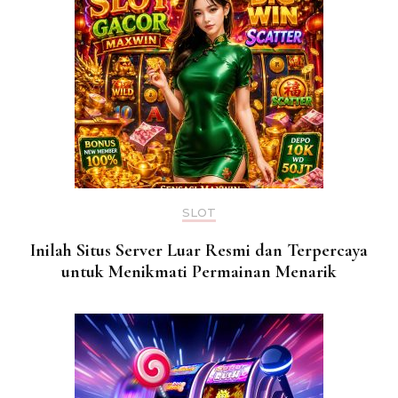
SLOT
Inilah Situs Server Luar Resmi dan Terpercaya
untuk Menikmati Permainan Menarik