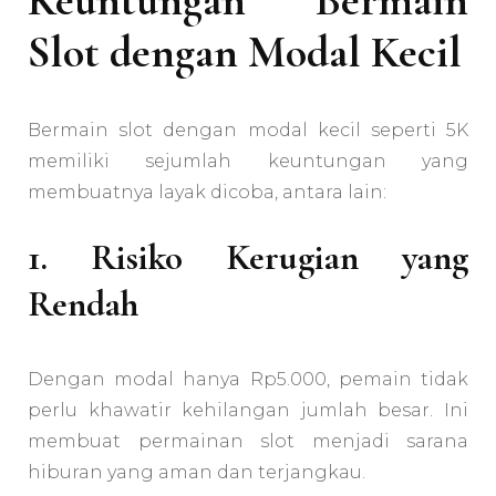
Keuntungan Bermain
Slot dengan Modal Kecil
Bermain slot dengan modal kecil seperti 5K
memiliki sejumlah keuntungan yang
membuatnya layak dicoba, antara lain:
1. Risiko Kerugian yang
Rendah
Dengan modal hanya Rp5.000, pemain tidak
perlu khawatir kehilangan jumlah besar. Ini
membuat permainan slot menjadi sarana
hiburan yang aman dan terjangkau.