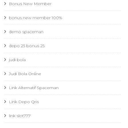
Bonus New Member
bonus new member 100%
demo spaceman
depo 25 bonus 25
judi bola
Judi Bola Online
Link Alternatif Spaceman
Link Depo Qris
link slot777