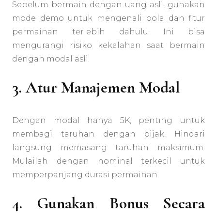
Sebelum bermain dengan uang asli, gunakan
mode demo untuk mengenali pola dan fitur
permainan terlebih dahulu. Ini bisa
mengurangi risiko kekalahan saat bermain
dengan modal asli.
3. Atur Manajemen Modal
Dengan modal hanya 5K, penting untuk
membagi taruhan dengan bijak. Hindari
langsung memasang taruhan maksimum.
Mulailah dengan nominal terkecil untuk
memperpanjang durasi permainan.
4. Gunakan Bonus Secara