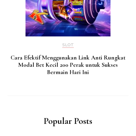
SLOT
Cara Efektif Menggunakan Link Anti Rungkat
Modal Bet Kecil 200 Perak untuk Sukses
Bermain Hari Ini
Popular Posts