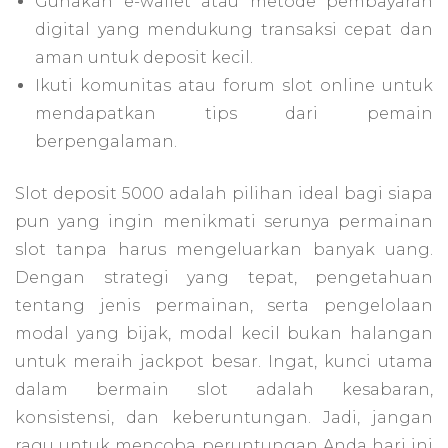
Gunakan e-wallet atau metode pembayaran
digital yang mendukung transaksi cepat dan
aman untuk deposit kecil.
Ikuti komunitas atau forum slot online untuk
mendapatkan tips dari pemain
berpengalaman.
Slot deposit 5000 adalah pilihan ideal bagi siapa
pun yang ingin menikmati serunya permainan
slot tanpa harus mengeluarkan banyak uang.
Dengan strategi yang tepat, pengetahuan
tentang jenis permainan, serta pengelolaan
modal yang bijak, modal kecil bukan halangan
untuk meraih jackpot besar. Ingat, kunci utama
dalam bermain slot adalah kesabaran,
konsistensi, dan keberuntungan. Jadi, jangan
ragu untuk mencoba peruntungan Anda hari ini