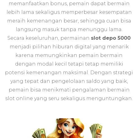
memanfaatkan bonus, pemain dapat bermain
lebih lama sekaligus memperbesar kesempatan
meraih kemenangan besar, sehingga cuan bisa
langsung masuk tanpa menunggu lama.
Secara keseluruhan, permainan
slot depo 5000
menjadi pilihan hiburan digital yang menarik
karena memungkinkan pemain bermain
dengan modal kecil tetapi tetap memiliki
potensi kemenangan maksimal. Dengan strategi
yang tepat dan pengelolaan saldo yang baik,
pemain bisa menikmati pengalaman bermain
slot online yang seru sekaligus menguntungkan.