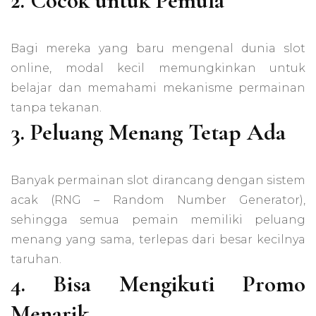
2. Cocok untuk Pemula
Bagi mereka yang baru mengenal dunia slot
online, modal kecil memungkinkan untuk
belajar dan memahami mekanisme permainan
tanpa tekanan.
3. Peluang Menang Tetap Ada
Banyak permainan slot dirancang dengan sistem
acak (RNG – Random Number Generator),
sehingga semua pemain memiliki peluang
menang yang sama, terlepas dari besar kecilnya
taruhan.
4. Bisa Mengikuti Promo
Menarik