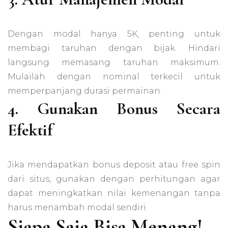
Dengan modal hanya 5K, penting untuk
membagi taruhan dengan bijak. Hindari
langsung memasang taruhan maksimum.
Mulailah dengan nominal terkecil untuk
memperpanjang durasi permainan.
4. Gunakan Bonus Secara
Efektif
Jika mendapatkan bonus deposit atau free spin
dari situs, gunakan dengan perhitungan agar
dapat meningkatkan nilai kemenangan tanpa
harus menambah modal sendiri.
Siapa Saja Bisa Menang!