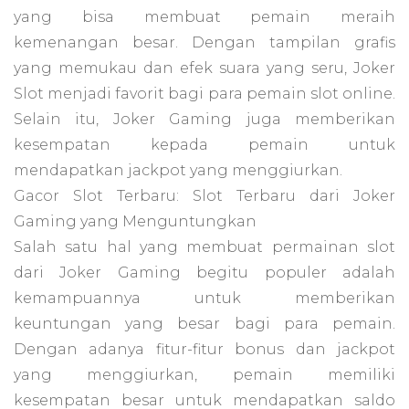
yang bisa membuat pemain meraih
kemenangan besar. Dengan tampilan grafis
yang memukau dan efek suara yang seru, Joker
Slot menjadi favorit bagi para pemain slot online.
Selain itu, Joker Gaming juga memberikan
kesempatan kepada pemain untuk
mendapatkan jackpot yang menggiurkan.
Gacor Slot Terbaru: Slot Terbaru dari Joker
Gaming yang Menguntungkan
Salah satu hal yang membuat permainan slot
dari Joker Gaming begitu populer adalah
kemampuannya untuk memberikan
keuntungan yang besar bagi para pemain.
Dengan adanya fitur-fitur bonus dan jackpot
yang menggiurkan, pemain memiliki
kesempatan besar untuk mendapatkan saldo