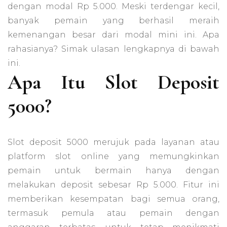
dengan modal Rp 5.000. Meski terdengar kecil,
banyak pemain yang berhasil meraih
kemenangan besar dari modal mini ini. Apa
rahasianya? Simak ulasan lengkapnya di bawah
ini.
Apa Itu Slot Deposit
5000?
Slot deposit 5000 merujuk pada layanan atau
platform slot online yang memungkinkan
pemain untuk bermain hanya dengan
melakukan deposit sebesar Rp 5.000. Fitur ini
memberikan kesempatan bagi semua orang,
termasuk pemula atau pemain dengan