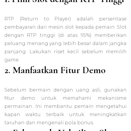
RTP (Return to Player) adalah persentase
pembayaran dari mesin slot kepada pemain. Slot
dengan RTP tinggi (di atas 95%) memberikan
peluang menang yang lebih besar dalam jangka
panjang. Lakukan riset kecil sebelum memilih
game.
2. Manfaatkan Fitur Demo
Sebelum bermain dengan uang asli, gunakan
fitur demo untuk memahami mekanisme
permainan. Ini membantu pemain mengetahui
kapan waktu terbaik untuk meningkatkan
taruhan dan mengenali pola bonus.