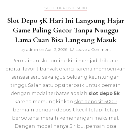
SLOT DEPOSIT 5000
Slot Depo 5K Hari Ini Langsung Hajar
Game Paling Gacor Tanpa Nunggu
Lama Cuan Bisa Langsung Masuk
on
by
admin
on
April 2, 2026
Leave a Comment
Slot
Permainan slot online kini menjadi hiburan
Depo
5K
digital favorit banyak orang karena memberikan
Hari
sensasi seru sekaligus peluang keuntungan
Ini
Langsung
tinggi. Salah satu opsi terbaik untuk pemain
Hajar
dengan modal terbatas adalah
slot depo 5k
,
Game
karena memungkinkan
slot deposit 5000
Paling
Gacor
bermain dengan deposit kecil tetapi tetap
Tanpa
berpotensi meraih kemenangan maksimal.
Nunggu
Lama
Dengan modal hanya 5 ribu, pemain bisa
Cuan