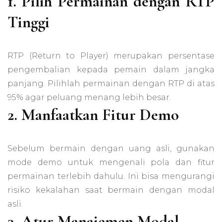
1. Pilih Permainan dengan RTP
Tinggi
RTP (Return to Player) merupakan persentase
pengembalian kepada pemain dalam jangka
panjang. Pilihlah permainan dengan RTP di atas
95% agar peluang menang lebih besar.
2. Manfaatkan Fitur Demo
Sebelum bermain dengan uang asli, gunakan
mode demo untuk mengenali pola dan fitur
permainan terlebih dahulu. Ini bisa mengurangi
risiko kekalahan saat bermain dengan modal
asli.
3. Atur Manajemen Modal