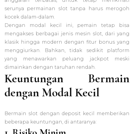
anggaran terbatas, untuk tetap menikmati
serunya permainan slot tanpa harus merogoh
kocek dalam-dalam.
Dengan modal kecil ini, pemain tetap bisa
mengakses berbagai jenis mesin slot, dari yang
klasik hingga modern dengan fitur bonus yang
menggiurkan. Bahkan, tidak sedikit platform
yang menawarkan peluang jackpot meski
dimainkan dengan taruhan rendah.
Keuntungan Bermain
dengan Modal Kecil
Bermain slot dengan deposit kecil memberikan
beberapa keuntungan, di antaranya:
1. Risiko Minim