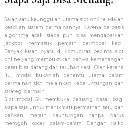
Salah satu keunggulan utama slot online adalah
keadilan sistem permainannya. Karena berbasis
algoritma acak, siapa pun bisa mendapatkan
jackpot, termasuk pemain bermodal kecil.
Banyak kisah nyata di komunitas pecinta slot
online yang membuktikan bahwa kemenangan
besar bisa datang dari taruhan kecil. Oleh karena
itu, modal bukanlah penentu utama dalam
permainan slot, melainkan keberuntungan dan
strategi bermain.
Slot modal 5K membuka peluang besar bagi
siapa saja untuk menikmati permainan seru dan
bahkan meraih keuntungan tanpa harus
merogoh kocek dalam-dalam. Dengan risiko