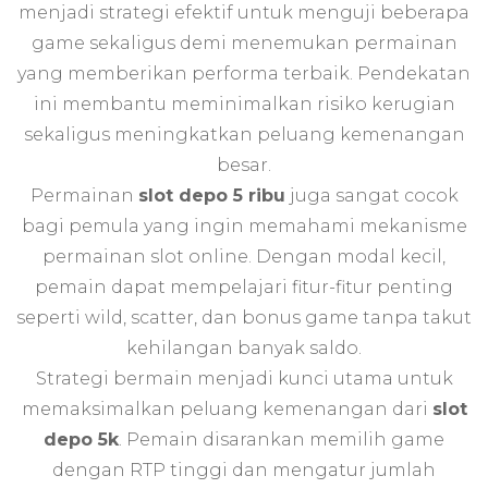
menjadi strategi efektif untuk menguji beberapa
game sekaligus demi menemukan permainan
yang memberikan performa terbaik. Pendekatan
ini membantu meminimalkan risiko kerugian
sekaligus meningkatkan peluang kemenangan
besar.
Permainan
slot depo 5 ribu
juga sangat cocok
bagi pemula yang ingin memahami mekanisme
permainan slot online. Dengan modal kecil,
pemain dapat mempelajari fitur-fitur penting
seperti wild, scatter, dan bonus game tanpa takut
kehilangan banyak saldo.
Strategi bermain menjadi kunci utama untuk
memaksimalkan peluang kemenangan dari
slot
depo 5k
. Pemain disarankan memilih game
dengan RTP tinggi dan mengatur jumlah