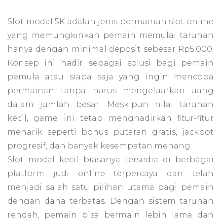
Slot modal 5K adalah jenis permainan slot online
yang memungkinkan pemain memulai taruhan
hanya dengan minimal deposit sebesar Rp5.000.
Konsep ini hadir sebagai solusi bagi pemain
pemula atau siapa saja yang ingin mencoba
permainan tanpa harus mengeluarkan uang
dalam jumlah besar. Meskipun nilai taruhan
kecil, game ini tetap menghadirkan fitur-fitur
menarik seperti bonus putaran gratis, jackpot
progresif, dan banyak kesempatan menang.
Slot modal kecil biasanya tersedia di berbagai
platform judi online terpercaya dan telah
menjadi salah satu pilihan utama bagi pemain
dengan dana terbatas. Dengan sistem taruhan
rendah, pemain bisa bermain lebih lama dan