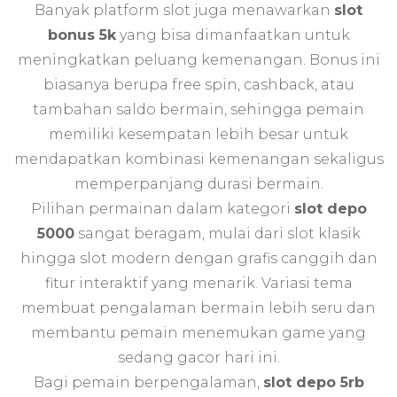
Banyak platform slot juga menawarkan
slot
bonus 5k
yang bisa dimanfaatkan untuk
meningkatkan peluang kemenangan. Bonus ini
biasanya berupa free spin, cashback, atau
tambahan saldo bermain, sehingga pemain
memiliki kesempatan lebih besar untuk
mendapatkan kombinasi kemenangan sekaligus
memperpanjang durasi bermain.
Pilihan permainan dalam kategori
slot depo
5000
sangat beragam, mulai dari slot klasik
hingga slot modern dengan grafis canggih dan
fitur interaktif yang menarik. Variasi tema
membuat pengalaman bermain lebih seru dan
membantu pemain menemukan game yang
sedang gacor hari ini.
Bagi pemain berpengalaman,
slot depo 5rb