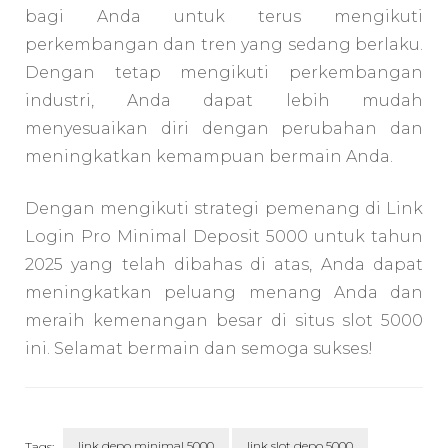
bagi Anda untuk terus mengikuti
perkembangan dan tren yang sedang berlaku.
Dengan tetap mengikuti perkembangan
industri, Anda dapat lebih mudah
menyesuaikan diri dengan perubahan dan
meningkatkan kemampuan bermain Anda.
Dengan mengikuti strategi pemenang di Link
Login Pro Minimal Deposit 5000 untuk tahun
2025 yang telah dibahas di atas, Anda dapat
meningkatkan peluang menang Anda dan
meraih kemenangan besar di situs slot 5000
ini. Selamat bermain dan semoga sukses!
link depo minimal 5000
link slot depo 5000
Tags: