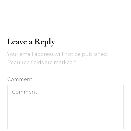
Leave a Reply
Your email address will not be published.
Required fields are marked
*
Comment