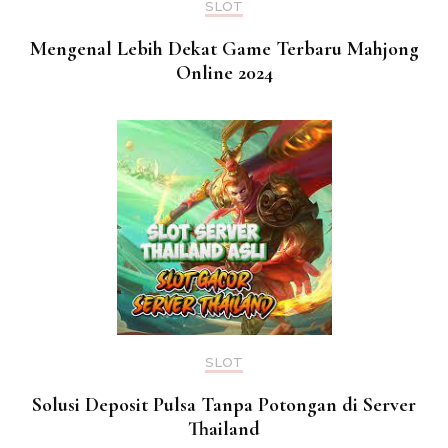
SLOT
Mengenal Lebih Dekat Game Terbaru Mahjong
Online 2024
SLOT
Solusi Deposit Pulsa Tanpa Potongan di Server
Thailand