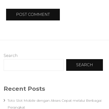
Search
SEARCH
Recent Posts
Toto Slot Mobile dengan Akses Cepat melalui Berbagai
Perangkat