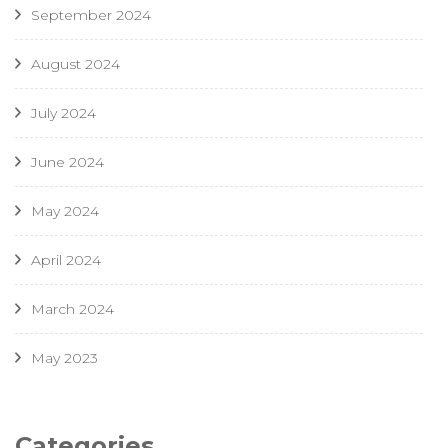
September 2024
August 2024
July 2024
June 2024
May 2024
April 2024
March 2024
May 2023
Categories