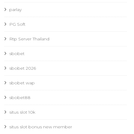
parlay
PG Soft
Rtp Server Thailand
sbobet
sbobet 2026
sbobet wap
sbobet88
situs slot 10k
situs slot bonus new member