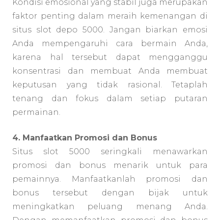
Kondisi emosional yang stabil juga merupakan
faktor penting dalam meraih kemenangan di
situs slot depo 5000. Jangan biarkan emosi
Anda mempengaruhi cara bermain Anda,
karena hal tersebut dapat mengganggu
konsentrasi dan membuat Anda membuat
keputusan yang tidak rasional. Tetaplah
tenang dan fokus dalam setiap putaran
permainan.
4. Manfaatkan Promosi dan Bonus
Situs slot 5000 seringkali menawarkan
promosi dan bonus menarik untuk para
pemainnya. Manfaatkanlah promosi dan
bonus tersebut dengan bijak untuk
meningkatkan peluang menang Anda.