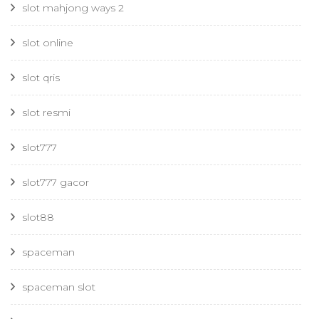
slot mahjong ways 2
slot online
slot qris
slot resmi
slot777
slot777 gacor
slot88
spaceman
spaceman slot