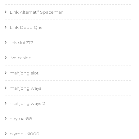
Link Alternatif Spaceman
Link Depo Qris
link slot777
live casino
mahjong slot
mahjong ways
mahjong ways 2
neymar88
olympus1000