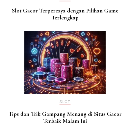
Slot Gacor Terpercaya dengan Pilihan Game
Terlengkap
SLOT
Tips dan Trik Gampang Menang di Situs Gacor
Terbaik Malam Ini