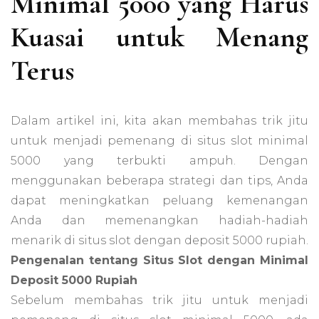
Minimal 5000 yang Harus
Kuasai untuk Menang
Terus
Dalam artikel ini, kita akan membahas trik jitu
untuk menjadi pemenang di situs slot minimal
5000 yang terbukti ampuh. Dengan
menggunakan beberapa strategi dan tips, Anda
dapat meningkatkan peluang kemenangan
Anda dan memenangkan hadiah-hadiah
menarik di situs slot dengan deposit 5000 rupiah.
Pengenalan tentang Situs Slot dengan Minimal
Deposit 5000 Rupiah
Sebelum membahas trik jitu untuk menjadi