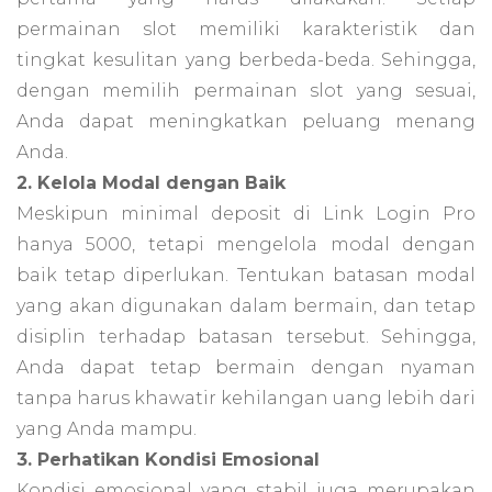
permainan slot memiliki karakteristik dan
tingkat kesulitan yang berbeda-beda. Sehingga,
dengan memilih permainan slot yang sesuai,
Anda dapat meningkatkan peluang menang
Anda.
2. Kelola Modal dengan Baik
Meskipun minimal deposit di Link Login Pro
hanya 5000, tetapi mengelola modal dengan
baik tetap diperlukan. Tentukan batasan modal
yang akan digunakan dalam bermain, dan tetap
disiplin terhadap batasan tersebut. Sehingga,
Anda dapat tetap bermain dengan nyaman
tanpa harus khawatir kehilangan uang lebih dari
yang Anda mampu.
3. Perhatikan Kondisi Emosional
Kondisi emosional yang stabil juga merupakan