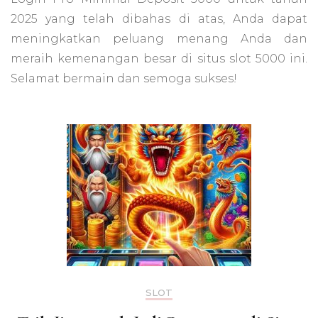
2025 yang telah dibahas di atas, Anda dapat
meningkatkan peluang menang Anda dan
meraih kemenangan besar di situs slot 5000 ini.
Selamat bermain dan semoga sukses!
SLOT