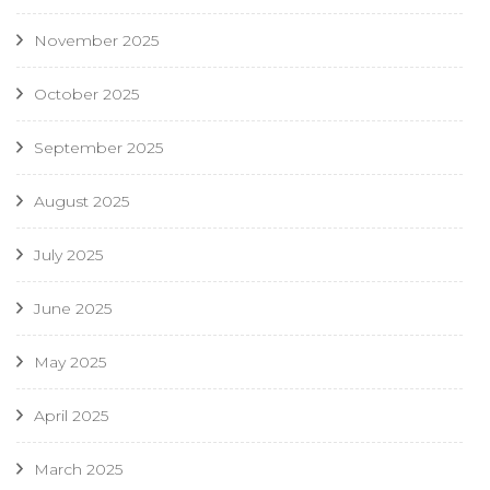
November 2025
October 2025
September 2025
August 2025
July 2025
June 2025
May 2025
April 2025
March 2025