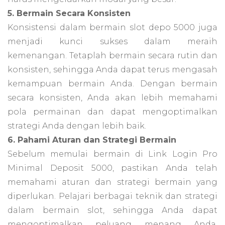
5. Bermain Secara Konsisten
Konsistensi dalam bermain slot depo 5000 juga
menjadi kunci sukses dalam meraih
kemenangan. Tetaplah bermain secara rutin dan
konsisten, sehingga Anda dapat terus mengasah
kemampuan bermain Anda. Dengan bermain
secara konsisten, Anda akan lebih memahami
pola permainan dan dapat mengoptimalkan
strategi Anda dengan lebih baik.
6. Pahami Aturan dan Strategi Bermain
Sebelum memulai bermain di Link Login Pro
Minimal Deposit 5000, pastikan Anda telah
memahami aturan dan strategi bermain yang
diperlukan. Pelajari berbagai teknik dan strategi
dalam bermain slot, sehingga Anda dapat
mengoptimalkan peluang menang Anda.