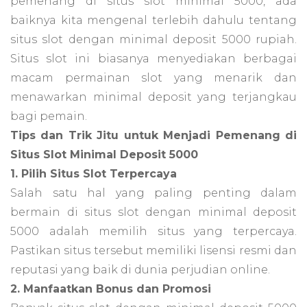
pemenang di situs slot minimal 5000, ada
baiknya kita mengenal terlebih dahulu tentang
situs slot dengan minimal deposit 5000 rupiah.
Situs slot ini biasanya menyediakan berbagai
macam permainan slot yang menarik dan
menawarkan minimal deposit yang terjangkau
bagi pemain.
Tips dan Trik Jitu untuk Menjadi Pemenang di
Situs Slot Minimal Deposit 5000
1. Pilih Situs Slot Terpercaya
Salah satu hal yang paling penting dalam
bermain di situs slot dengan minimal deposit
5000 adalah memilih situs yang terpercaya.
Pastikan situs tersebut memiliki lisensi resmi dan
reputasi yang baik di dunia perjudian online.
2. Manfaatkan Bonus dan Promosi