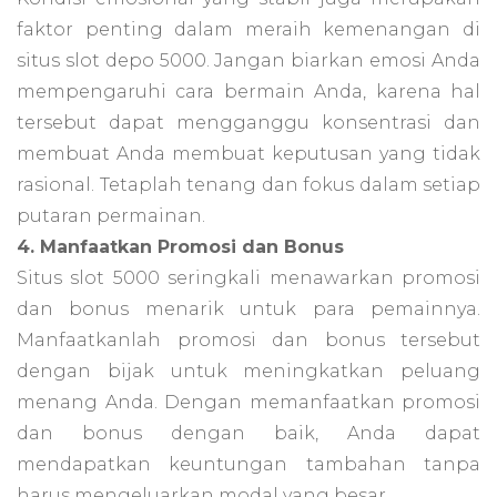
faktor penting dalam meraih kemenangan di
situs slot depo 5000. Jangan biarkan emosi Anda
mempengaruhi cara bermain Anda, karena hal
tersebut dapat mengganggu konsentrasi dan
membuat Anda membuat keputusan yang tidak
rasional. Tetaplah tenang dan fokus dalam setiap
putaran permainan.
4. Manfaatkan Promosi dan Bonus
Situs slot 5000 seringkali menawarkan promosi
dan bonus menarik untuk para pemainnya.
Manfaatkanlah promosi dan bonus tersebut
dengan bijak untuk meningkatkan peluang
menang Anda. Dengan memanfaatkan promosi
dan bonus dengan baik, Anda dapat
mendapatkan keuntungan tambahan tanpa
harus mengeluarkan modal yang besar.