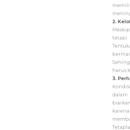
memil
mening
2. Kel
Meskip
tetap
Tentu
bermai
Sehing
harus 
3. Per
Kondis
dalam 
biark
karen
membu
Tetapl