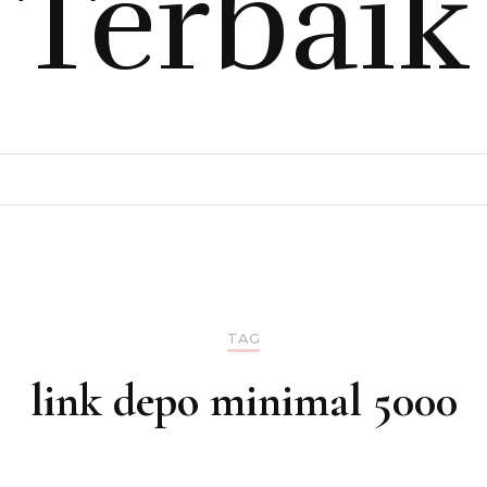
Terbaik
TAG
link depo minimal 5000