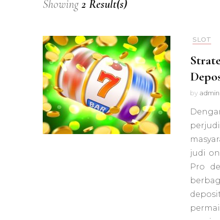
Showing
2 Result(s)
SLOT
Strat
Depos
by
admin
Denga
perjud
masyar
judi o
Pro de
berbag
deposi
perma