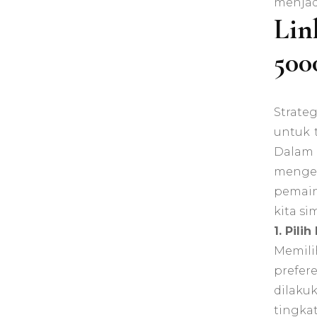
menjad
Lin
500
Strate
untuk 
Dalam 
menge
pemain
kita si
1. Pili
Memili
prefe
dilaku
tingka