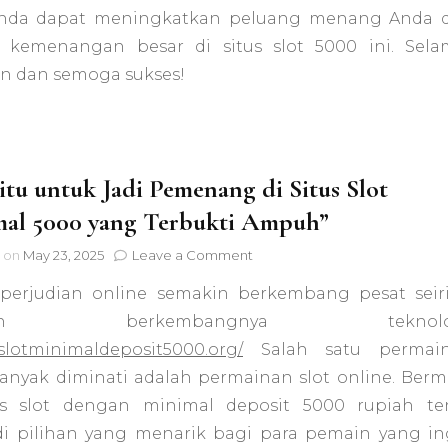
Anda dapat meningkatkan peluang menang Anda 
 kemenangan besar di situs slot 5000 ini. Sela
n dan semoga sukses!
Jitu untuk Jadi Pemenang di Situs Slot
al 5000 yang Terbukti Ampuh”
on
on
May 23, 2025
Leave a Comment
Trik
perjudian online semakin berkembang pesat seir
Jitu
untuk
gan berkembangnya teknolog
Jadi
/slotminimaldeposit5000.org/
Salah satu permai
Pemenang
di
anyak diminati adalah permainan slot online. Berm
Situs
us slot dengan minimal deposit 5000 rupiah te
Slot
i pilihan yang menarik bagi para pemain yang in
Minimal