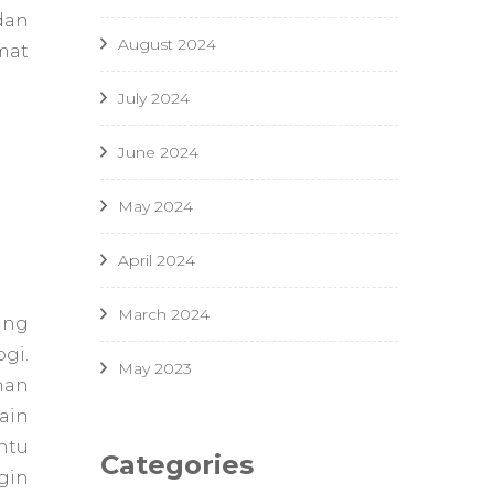
dan
August 2024
mat
July 2024
June 2024
May 2024
April 2024
March 2024
ing
i.
May 2023
nan
ain
ntu
Categories
gin