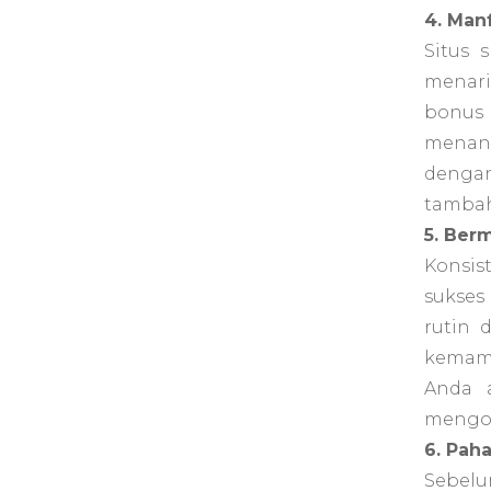
4. Man
Situs 
menari
bonus 
menan
denga
tambah
5. Ber
Konsis
sukses
rutin 
kemamp
Anda 
mengop
6. Pah
Sebelu