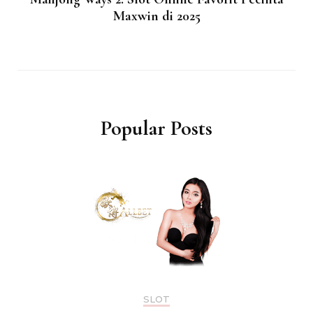
Maxwin di 2025
Popular Posts
SLOT