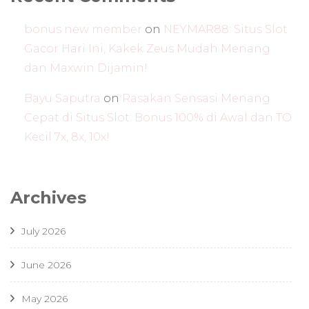
bonus new member
on
NEYMAR88: Situs Slot
Gacor Hari Ini, Kakek Zeus Mudah Menang
dan Maxwin Dijamin!
Bayu Saputra
on
Rasakan Sensasi Menang
Cepat di Situs Slot: Bonus 100% di Awal dan TO
Kecil 7x, 8x, 10x!
Archives
July 2026
June 2026
May 2026