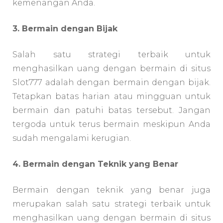
kemenangan Anda.
3. Bermain dengan Bijak
Salah satu strategi terbaik untuk
menghasilkan uang dengan bermain di situs
Slot777 adalah dengan bermain dengan bijak.
Tetapkan batas harian atau mingguan untuk
bermain dan patuhi batas tersebut. Jangan
tergoda untuk terus bermain meskipun Anda
sudah mengalami kerugian.
4. Bermain dengan Teknik yang Benar
Bermain dengan teknik yang benar juga
merupakan salah satu strategi terbaik untuk
menghasilkan uang dengan bermain di situs