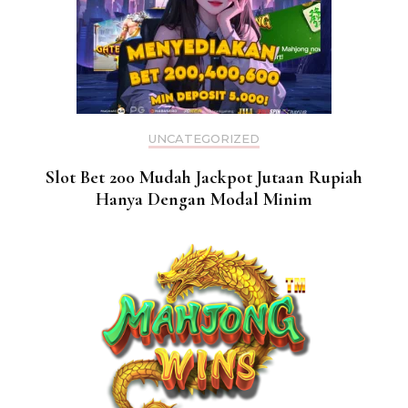
UNCATEGORIZED
Slot Bet 200 Mudah Jackpot Jutaan Rupiah
Hanya Dengan Modal Minim