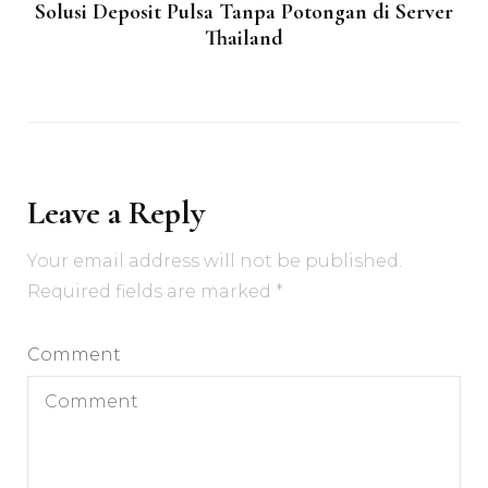
Solusi Deposit Pulsa Tanpa Potongan di Server
Thailand
Leave a Reply
Your email address will not be published.
Required fields are marked
*
Comment