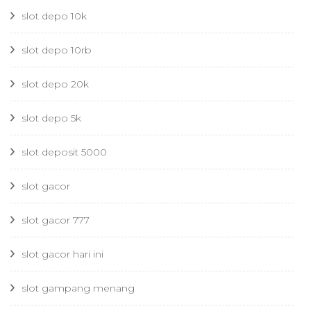
slot depo 10k
slot depo 10rb
slot depo 20k
slot depo 5k
slot deposit 5000
slot gacor
slot gacor 777
slot gacor hari ini
slot gampang menang