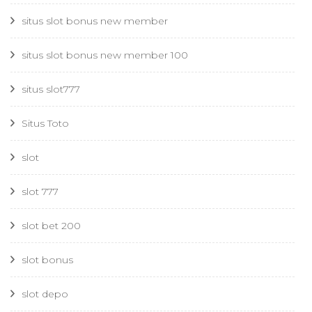
situs slot bonus new member
situs slot bonus new member 100
situs slot777
Situs Toto
slot
slot 777
slot bet 200
slot bonus
slot depo