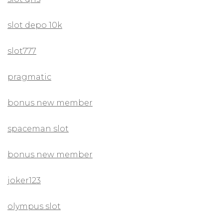
slot depo 10k
slot777
pragmatic
bonus new member
spaceman slot
bonus new member
joker123
olympus slot