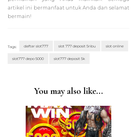
artikel ini bermanfaat untuk Anda dan selamat
bermain!
daftar slot777
slot 777 deposit 5ribu
slot online
Tags:
slot777 depo 5000
slot777 deposit 5k
Post
Navigation
You may also like...