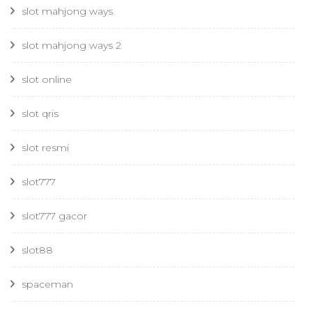
slot mahjong ways
slot mahjong ways 2
slot online
slot qris
slot resmi
slot777
slot777 gacor
slot88
spaceman