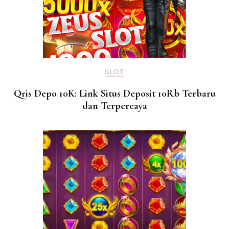
SLOT
Qris Depo 10K: Link Situs Deposit 10Rb Terbaru
dan Terpercaya