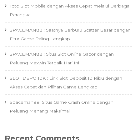
Toto Slot Mobile dengan Akses Cepat melalui Berbagai
Perangkat
SPACEMAN88 : Saatnya Berburu Scatter Besar dengan
Fitur Game Paling Lengkap
SPACEMAN88 : Situs Slot Online Gacor dengan
Peluang Maxwin Terbaik Hari Ini
SLOT DEPO 10K : Link Slot Deposit 10 Ribu dengan
Akses Cepat dan Pilihan Game Lengkap
Spaceman88: Situs Game Crash Online dengan
Peluang Menang Maksimal
Recent Comments