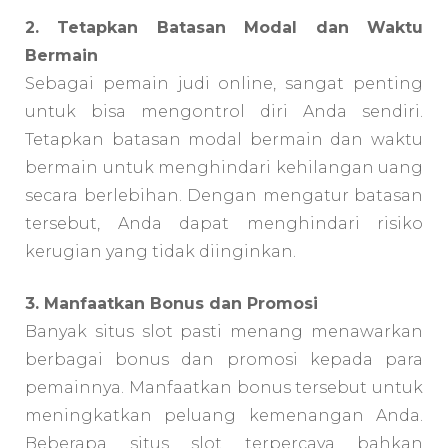
2. Tetapkan Batasan Modal dan Waktu
Bermain
Sebagai pemain judi online, sangat penting
untuk bisa mengontrol diri Anda sendiri.
Tetapkan batasan modal bermain dan waktu
bermain untuk menghindari kehilangan uang
secara berlebihan. Dengan mengatur batasan
tersebut, Anda dapat menghindari risiko
kerugian yang tidak diinginkan.
3. Manfaatkan Bonus dan Promosi
Banyak situs slot pasti menang menawarkan
berbagai bonus dan promosi kepada para
pemainnya. Manfaatkan bonus tersebut untuk
meningkatkan peluang kemenangan Anda.
Beberapa situs slot terpercaya bahkan