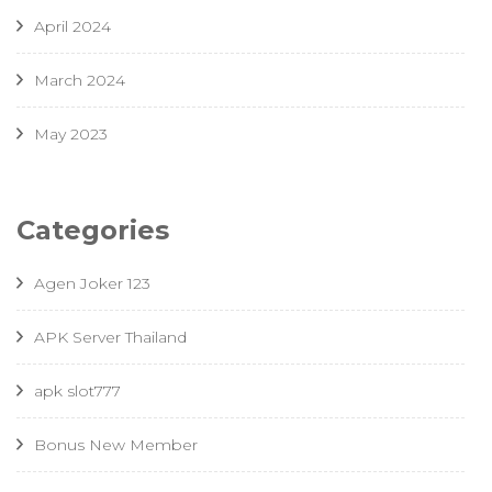
April 2024
March 2024
May 2023
Categories
Agen Joker 123
APK Server Thailand
apk slot777
Bonus New Member