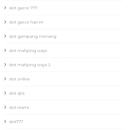
slot gacor 777
slot gacor hari ini
slot gampang menang
slot mahjong ways
slot mahjong ways 2
slot online
slot qris
slot resmi
slot777