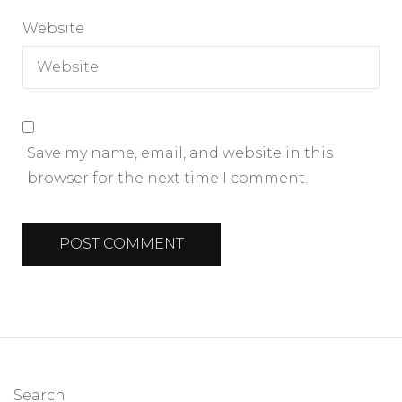
Website
Save my name, email, and website in this
browser for the next time I comment.
Search