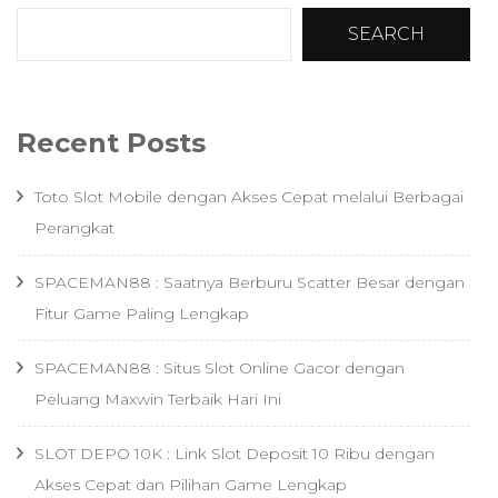
SEARCH
Recent Posts
Toto Slot Mobile dengan Akses Cepat melalui Berbagai
Perangkat
SPACEMAN88 : Saatnya Berburu Scatter Besar dengan
Fitur Game Paling Lengkap
SPACEMAN88 : Situs Slot Online Gacor dengan
Peluang Maxwin Terbaik Hari Ini
SLOT DEPO 10K : Link Slot Deposit 10 Ribu dengan
Akses Cepat dan Pilihan Game Lengkap