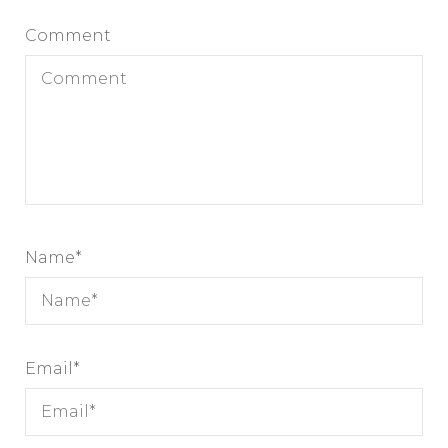
Comment
Name
*
Email
*