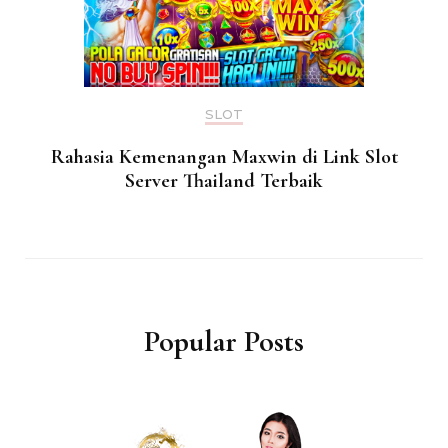
SLOT
Rahasia Kemenangan Maxwin di Link Slot
Server Thailand Terbaik
Popular Posts