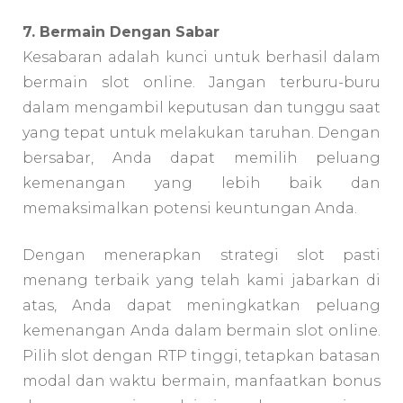
7. Bermain Dengan Sabar
Kesabaran adalah kunci untuk berhasil dalam
bermain slot online. Jangan terburu-buru
dalam mengambil keputusan dan tunggu saat
yang tepat untuk melakukan taruhan. Dengan
bersabar, Anda dapat memilih peluang
kemenangan yang lebih baik dan
memaksimalkan potensi keuntungan Anda.
Dengan menerapkan strategi slot pasti
menang terbaik yang telah kami jabarkan di
atas, Anda dapat meningkatkan peluang
kemenangan Anda dalam bermain slot online.
Pilih slot dengan RTP tinggi, tetapkan batasan
modal dan waktu bermain, manfaatkan bonus