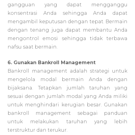
gangguan yang dapat mengganggu
konsentrasi Anda sehingga Anda dapat
mengambil keputusan dengan tepat. Bermain
dengan tenang juga dapat membantu Anda
mengontrol emosi sehingga tidak terbawa
nafsu saat bermain.
6. Gunakan Bankroll Management
Bankroll management adalah strategi untuk
mengelola modal bermain Anda dengan
bijaksana. Tetapkan jumlah taruhan yang
sesuai dengan jumlah modal yang Anda miliki
untuk menghindari kerugian besar. Gunakan
bankroll management sebagai panduan
untuk melakukan taruhan yang lebih
terstruktur dan terukur.