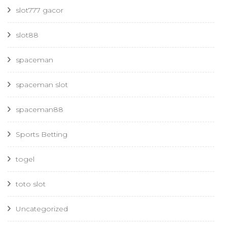
slot777 gacor
slot88
spaceman
spaceman slot
spaceman88
Sports Betting
togel
toto slot
Uncategorized