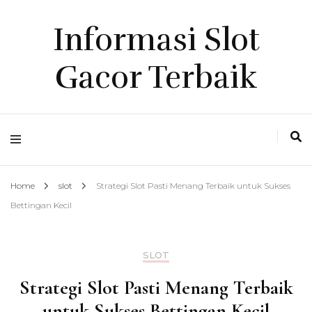
Informasi Slot
Gacor Terbaik
Home
slot
Strategi Slot Pasti Menang Terbaik untuk Sukses
Bettingan Kecil
SLOT
Strategi Slot Pasti Menang Terbaik
untuk Sukses Bettingan Kecil