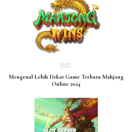
SLOT
Mengenal Lebih Dekat Game Terbaru Mahjong
Online 2024