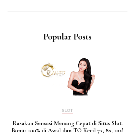
Popular Posts
SLOT
Rasakan Sensasi Menang Cepat di Situs Slot:
Bonus 100% di Awal dan TO Kecil 7x, 8x, 10x!