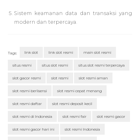
Sistem keamanan data dan transaksi yang
modern dan terpercaya.
link slot
link slot resmi
main slot resmi
Tags:
situs resmi
situs slot resmi
situs slot resmi terpercaya
slot gacor resmi
slot resmi
slot resmi aman
slot resmi berlisensi
slot resmi cepat menang
slot resmi daftar
slot resmi deposit kecil
slot resmi di Indonesia
slot resmi fair
slot resmi gacor
slot resmi gacor hari ini
slot resmi Indonesia