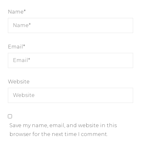
Name
*
Email
*
Website
Save my name, email, and website in this
browser for the next time I comment.