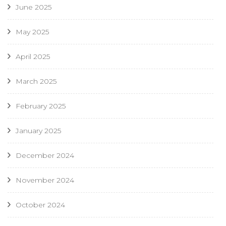
June 2025
May 2025
April 2025
March 2025
February 2025
January 2025
December 2024
November 2024
October 2024