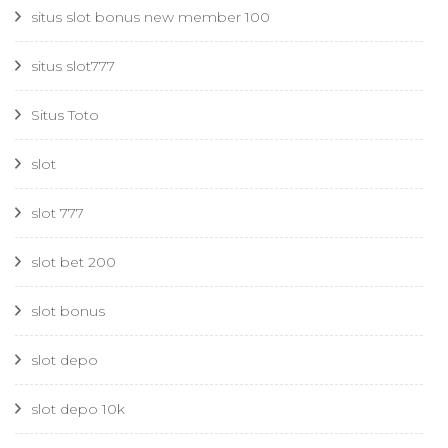
situs slot bonus new member 100
situs slot777
Situs Toto
slot
slot 777
slot bet 200
slot bonus
slot depo
slot depo 10k