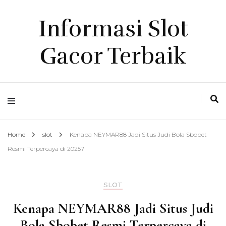
Informasi Slot
Gacor Terbaik
Home
slot
Kenapa NEYMAR88 Jadi Situs Judi Bola Sbobet
Resmi Terpercaya di 2025?
SLOT
Kenapa NEYMAR88 Jadi Situs Judi
Bola Sbobet Resmi Terpercaya di