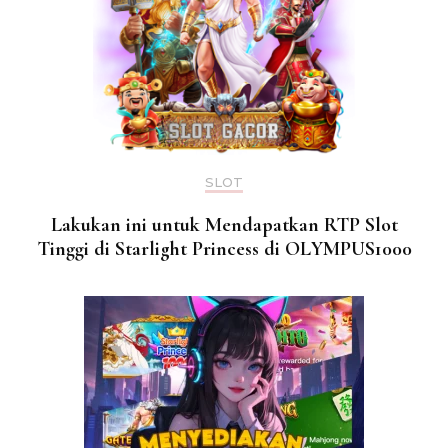
SLOT
Lakukan ini untuk Mendapatkan RTP Slot
Tinggi di Starlight Princess di OLYMPUS1000