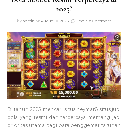
2025?
on
by
admin
on
August 10, 2025
Leave a Comment
Kenapa
NEYMAR
Jadi
Situs
Judi
Bola
Sbobet
Resmi
Terperca
di
2025?
Di tahun 2025, mencari
situs neymar8
situs judi
bola yang resmi dan terpercaya memang jadi
prioritas utama bagi para penggemar taruhan