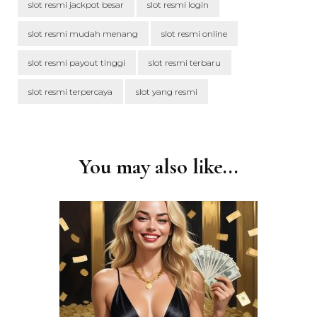
slot resmi jackpot besar
slot resmi login
slot resmi mudah menang
slot resmi online
slot resmi payout tinggi
slot resmi terbaru
slot resmi terpercaya
slot yang resmi
Post
Navigation
You may also like...