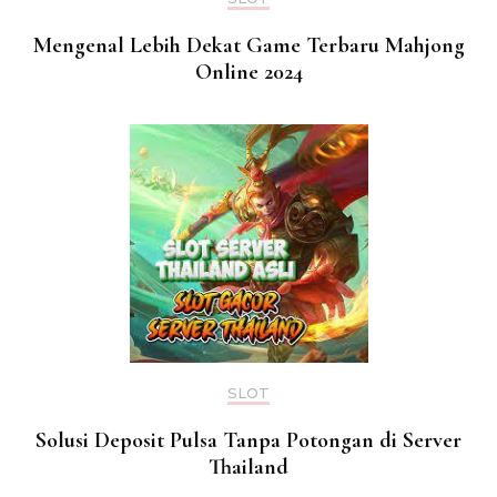
Mengenal Lebih Dekat Game Terbaru Mahjong
Online 2024
SLOT
Solusi Deposit Pulsa Tanpa Potongan di Server
Thailand