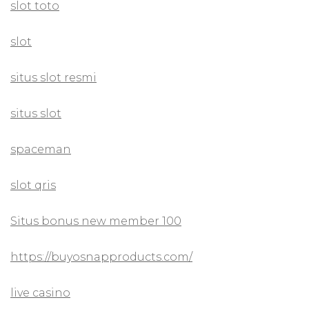
slot toto
slot
situs slot resmi
situs slot
spaceman
slot qris
Situs bonus new member 100
https://buyosnapproducts.com/
live casino