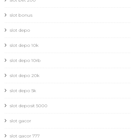
slot bet 200
slot bonus
slot depo
slot depo 10k
slot depo 10rb
slot depo 20k
slot depo 5k
slot deposit 5000
slot gacor
slot gacor 777