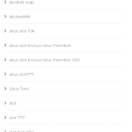
sbobet wap
sbobet88
situs slot 10k
situs slot bonus new member
situs slot bonus new member 100
situs slot777
Situs Toto
slot
slot 777