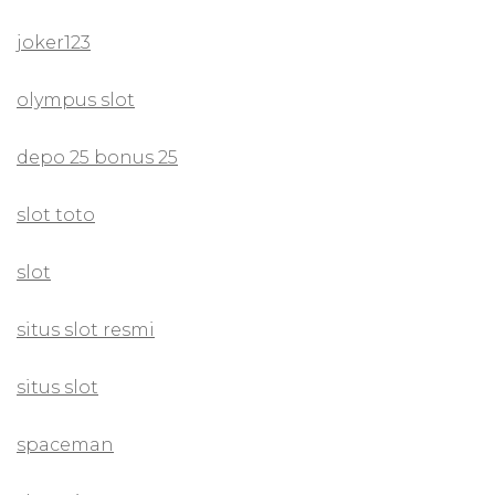
joker123
olympus slot
depo 25 bonus 25
slot toto
slot
situs slot resmi
situs slot
spaceman