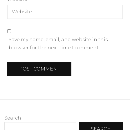
Save my name, email, and website in this
browser for the next time I comment.
Search
SEARCH