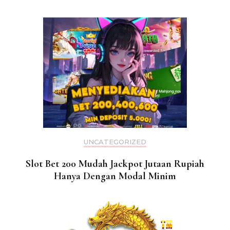
UNCATEGORIZED
Slot Bet 200 Mudah Jackpot Jutaan Rupiah
Hanya Dengan Modal Minim