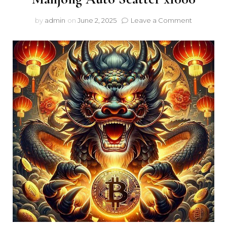
on
by
admin
on
June 2, 2025
Leave a Comment
Keuntung
Maksimal
di
Situs
Slot
Mahjong
Auto
Scatter
x1000