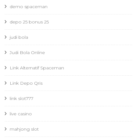
demo spaceman
depo 25 bonus 25
judi bola
Judi Bola Online
Link Alternatif Spaceman
Link Depo Qris
link slot777
live casino
mahjong slot