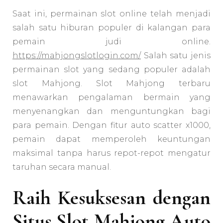
Saat ini, permainan slot online telah menjadi
salah satu hiburan populer di kalangan para
pemain judi online.
https://mahjongslotlogin.com/
Salah satu jenis
permainan slot yang sedang populer adalah
slot Mahjong. Slot Mahjong terbaru
menawarkan pengalaman bermain yang
menyenangkan dan menguntungkan bagi
para pemain. Dengan fitur auto scatter x1000,
pemain dapat memperoleh keuntungan
maksimal tanpa harus repot-repot mengatur
taruhan secara manual.
Raih Kesuksesan dengan
Situs Slot Mahjong Auto