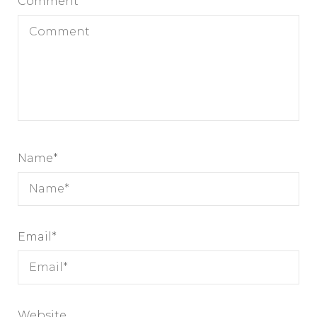
Comment
Name
*
Email
*
Website