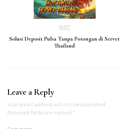
SLOT
Solusi Deposit Pulsa Tanpa Potongan di Server
Thailand
Leave a Reply
Your email address will not be published.
Required fields are marked
*