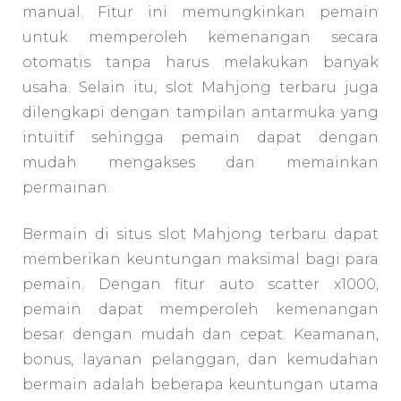
manual. Fitur ini memungkinkan pemain
untuk memperoleh kemenangan secara
otomatis tanpa harus melakukan banyak
usaha. Selain itu, slot Mahjong terbaru juga
dilengkapi dengan tampilan antarmuka yang
intuitif sehingga pemain dapat dengan
mudah mengakses dan memainkan
permainan.
Bermain di situs slot Mahjong terbaru dapat
memberikan keuntungan maksimal bagi para
pemain. Dengan fitur auto scatter x1000,
pemain dapat memperoleh kemenangan
besar dengan mudah dan cepat. Keamanan,
bonus, layanan pelanggan, dan kemudahan
bermain adalah beberapa keuntungan utama