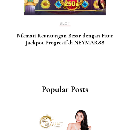
SLOT
Nikmati Keuntungan Besar dengan Fitur
Jackpot Progresif di NEYMAR88
Popular Posts