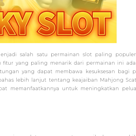
njadi salah satu permainan slot paling populer
u fitur yang paling menarik dari permainan ini ada
untungan yang dapat membawa kesuksesan bagi p
mbahas lebih lanjut tentang keajaiban Mahjong Scat
pat memanfaatkannya untuk meningkatkan pelu