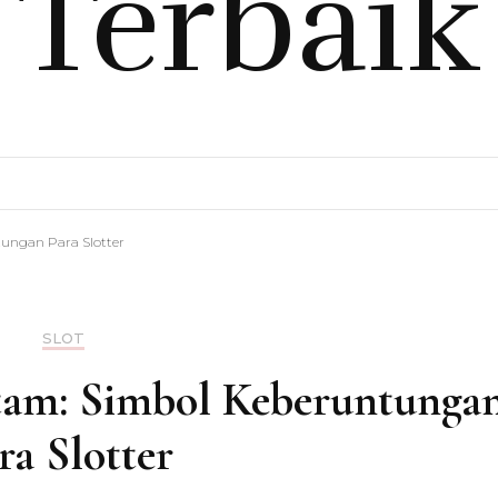
Terbaik
ungan Para Slotter
SLOT
tam: Simbol Keberuntunga
ra Slotter