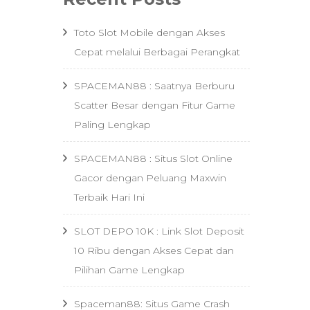
Toto Slot Mobile dengan Akses
Cepat melalui Berbagai Perangkat
SPACEMAN88 : Saatnya Berburu
Scatter Besar dengan Fitur Game
Paling Lengkap
SPACEMAN88 : Situs Slot Online
Gacor dengan Peluang Maxwin
Terbaik Hari Ini
SLOT DEPO 10K : Link Slot Deposit
10 Ribu dengan Akses Cepat dan
Pilihan Game Lengkap
Spaceman88: Situs Game Crash