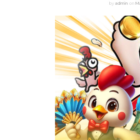
by
admin
on
Ma