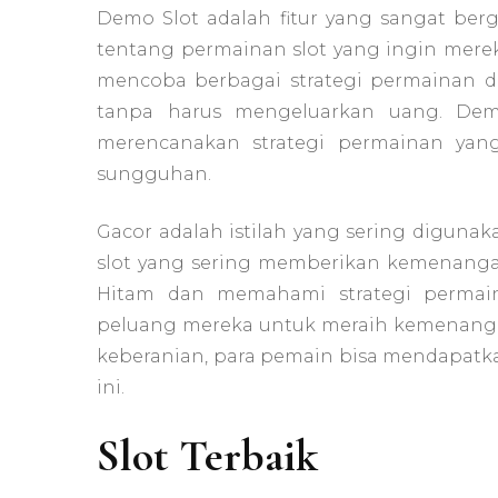
Demo Slot adalah fitur yang sangat be
tentang permainan slot yang ingin mere
mencoba berbagai strategi permainan da
tanpa harus mengeluarkan uang. De
merencanakan strategi permainan yan
sungguhan.
Gacor adalah istilah yang sering diguna
slot yang sering memberikan kemenanga
Hitam dan memahami strategi permain
peluang mereka untuk meraih kemenanga
keberanian, para pemain bisa mendapat
ini.
Slot Terbaik