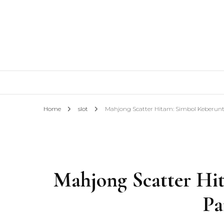
Home
slot
Mahjong Scatter Hitam: Simbol Keberunt
Mahjong Scatter Hi
Pa