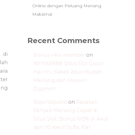
Online dengan Peluang Menang
Maksimal
Recent Comments
 di
bonus new member
on
lah
NEYMAR88: Situs Slot Gacor
ara
Hari Ini, Kakek Zeus Mudah
ter
Menang dan Maxwin
ang
Dijamin!
Bayu Saputra
on
Rasakan
Sensasi Menang Cepat di
Situs Slot: Bonus 100% di Awal
dan TO Kecil 7x, 8x, 10x!