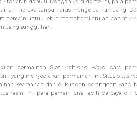
 terlebih dahulu. Dengan versi demo ini, para pem
rmainan mereka tanpa harus mengeluarkan uang. D
 pemain untuk lebih memahami aturan dan fitur-fi
an uang sungguhan.
ilan permainan Slot Mahjong Ways, para pem
esmi yang menyediakan permainan ini. Situs-situs re
aminan keamanan dan dukungan pelanggan yang b
us resmi ini, para pemain bisa lebih percaya diri 