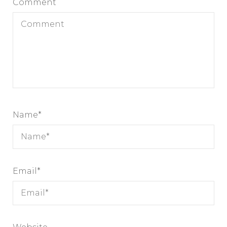
Comment
Name
*
Email
*