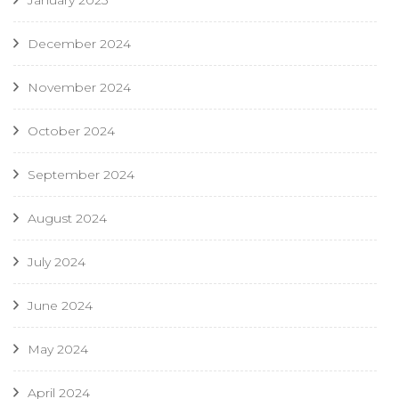
January 2025
December 2024
November 2024
October 2024
September 2024
August 2024
July 2024
June 2024
May 2024
April 2024