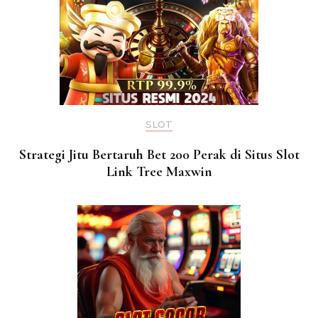
SLOT
Strategi Jitu Bertaruh Bet 200 Perak di Situs Slot
Link Tree Maxwin