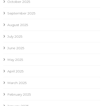
October 2025
September 2025
August 2025
July 2025
June 2025
May 2025
April 2025
March 2025
February 2025