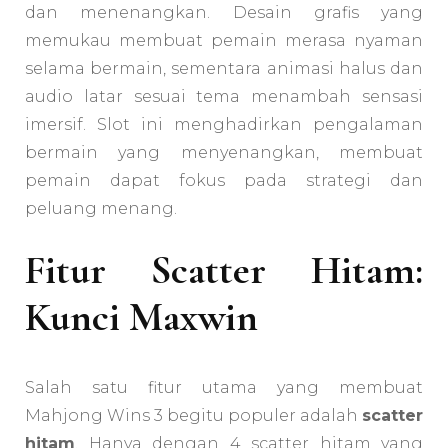
dan menenangkan. Desain grafis yang
memukau membuat pemain merasa nyaman
selama bermain, sementara animasi halus dan
audio latar sesuai tema menambah sensasi
imersif. Slot ini menghadirkan pengalaman
bermain yang menyenangkan, membuat
pemain dapat fokus pada strategi dan
peluang menang.
Fitur Scatter Hitam:
Kunci Maxwin
Salah satu fitur utama yang membuat
Mahjong Wins 3 begitu populer adalah
scatter
hitam
. Hanya dengan 4 scatter hitam yang