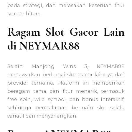
pada strategi, dan merasakan keseruan fitur
scatter hitam.
Ragam Slot Gacor Lain
di NEYMAR88
Selain Mahjong Wins 3, NEYMAR88
menawarkan berbagai slot gacor lainnya dari
provider ternama. Platform ini memberikan
beragam tema dan fitur menarik, termasuk
free spin, wild symbol, dan bonus interaktif,
sehingga pengalaman bermain slot selalu
variatif dan menyenangkan.