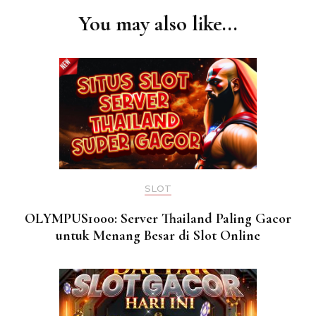
You may also like...
SLOT
OLYMPUS1000: Server Thailand Paling Gacor
untuk Menang Besar di Slot Online