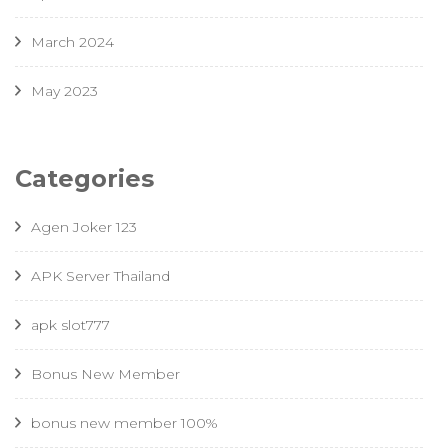
March 2024
May 2023
Categories
Agen Joker 123
APK Server Thailand
apk slot777
Bonus New Member
bonus new member 100%