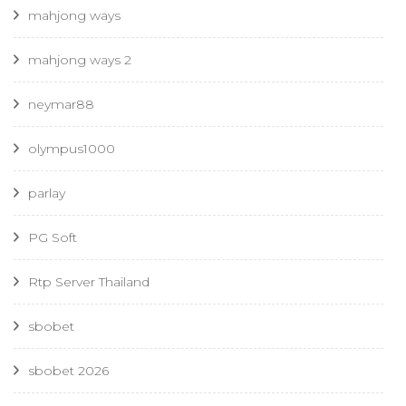
mahjong ways
mahjong ways 2
neymar88
olympus1000
parlay
PG Soft
Rtp Server Thailand
sbobet
sbobet 2026