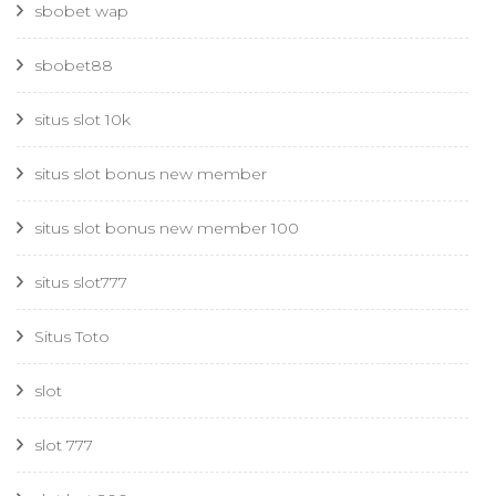
sbobet wap
sbobet88
situs slot 10k
situs slot bonus new member
situs slot bonus new member 100
situs slot777
Situs Toto
slot
slot 777