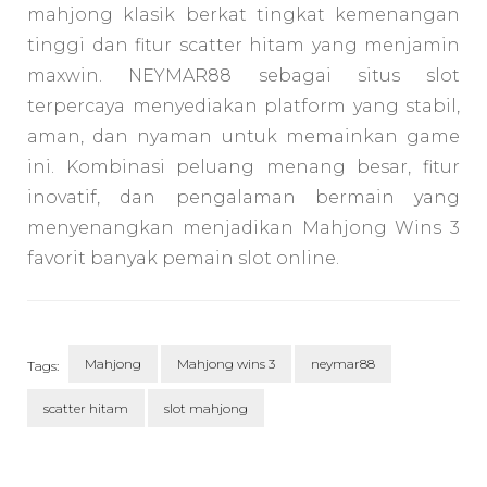
mahjong klasik berkat tingkat kemenangan
tinggi dan fitur scatter hitam yang menjamin
maxwin. NEYMAR88 sebagai situs slot
terpercaya menyediakan platform yang stabil,
aman, dan nyaman untuk memainkan game
ini. Kombinasi peluang menang besar, fitur
inovatif, dan pengalaman bermain yang
menyenangkan menjadikan Mahjong Wins 3
favorit banyak pemain slot online.
Mahjong
Mahjong wins 3
neymar88
Tags:
scatter hitam
slot mahjong
Post
Navigation