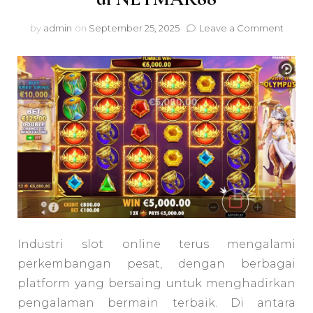
on
by
admin
on
September 25, 2025
Leave a Comment
Menik
Pelua
Mena
Besar
di
NEYM
Industri slot online terus mengalami
perkembangan pesat, dengan berbagai
platform yang bersaing untuk menghadirkan
pengalaman bermain terbaik. Di antara