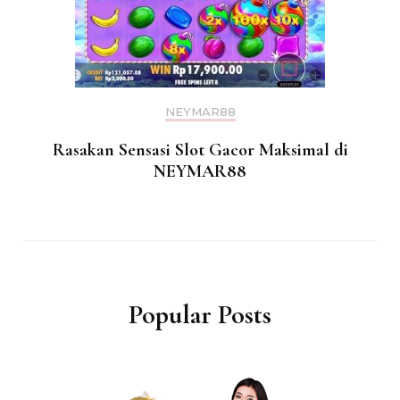
NEYMAR88
Rasakan Sensasi Slot Gacor Maksimal di
NEYMAR88
Popular Posts