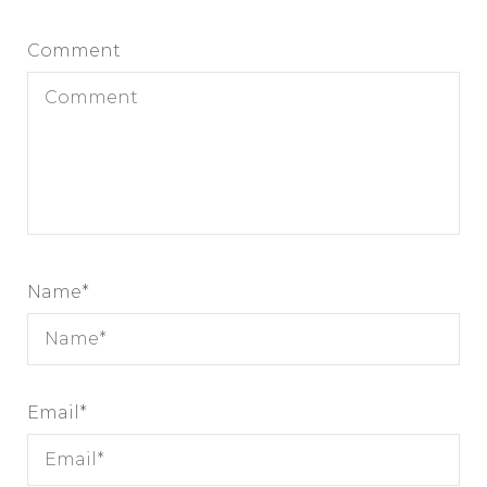
Comment
Name
*
Email
*