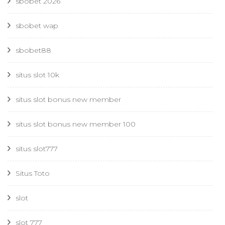
sbobet 2026
sbobet wap
sbobet88
situs slot 10k
situs slot bonus new member
situs slot bonus new member 100
situs slot777
Situs Toto
slot
slot 777