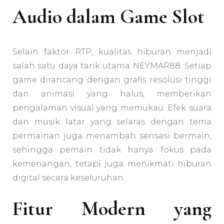
Audio dalam Game Slot
Selain faktor RTP, kualitas hiburan menjadi
salah satu daya tarik utama NEYMAR88. Setiap
game dirancang dengan grafis resolusi tinggi
dan animasi yang halus, memberikan
pengalaman visual yang memukau. Efek suara
dan musik latar yang selaras dengan tema
permainan juga menambah sensasi bermain,
sehingga pemain tidak hanya fokus pada
kemenangan, tetapi juga menikmati hiburan
digital secara keseluruhan.
Fitur Modern yang