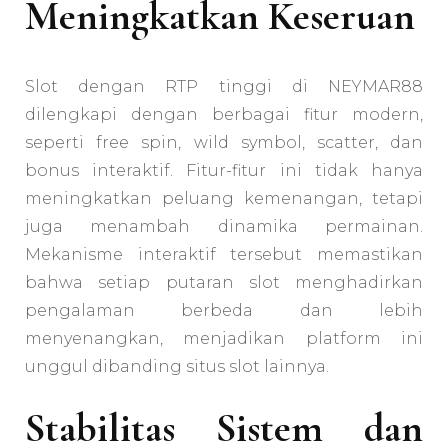
Meningkatkan Keseruan
Slot dengan RTP tinggi di NEYMAR88
dilengkapi dengan berbagai fitur modern,
seperti free spin, wild symbol, scatter, dan
bonus interaktif. Fitur-fitur ini tidak hanya
meningkatkan peluang kemenangan, tetapi
juga menambah dinamika permainan.
Mekanisme interaktif tersebut memastikan
bahwa setiap putaran slot menghadirkan
pengalaman berbeda dan lebih
menyenangkan, menjadikan platform ini
unggul dibanding situs slot lainnya.
Stabilitas Sistem dan