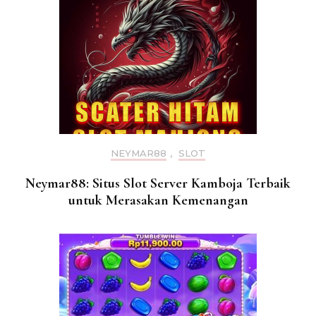
NEYMAR88
,
SLOT
Neymar88: Situs Slot Server Kamboja Terbaik
untuk Merasakan Kemenangan