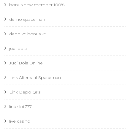
bonus new member 100%
demo spaceman
depo 25 bonus 25
judi bola
Judi Bola Online
Link Alternatif Spaceman
Link Depo Qris
link slot777
live casino