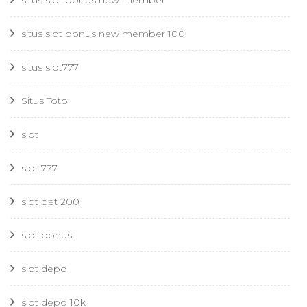
situs slot bonus new member 100
situs slot777
Situs Toto
slot
slot 777
slot bet 200
slot bonus
slot depo
slot depo 10k