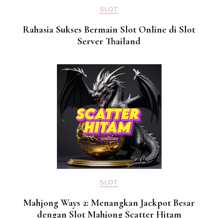
SLOT
Rahasia Sukses Bermain Slot Online di Slot
Server Thailand
SLOT
Mahjong Ways 2: Menangkan Jackpot Besar
dengan Slot Mahjong Scatter Hitam