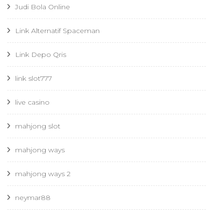
Judi Bola Online
Link Alternatif Spaceman
Link Depo Qris
link slot777
live casino
mahjong slot
mahjong ways
mahjong ways 2
neymar88