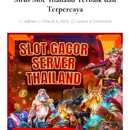
Terpercaya
on
by
admin
on
March 4, 2025
Leave a Comment
Meningka
Peluang
Menang
di
Situs
Slot
Thailand
Terbaik
dan
Terperca