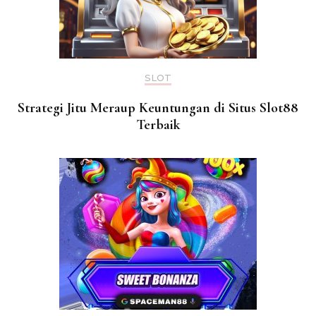
SLOT
Strategi Jitu Meraup Keuntungan di Situs Slot88
Terbaik