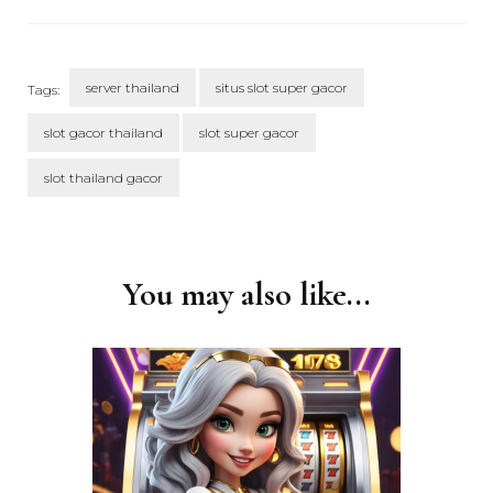
server thailand
situs slot super gacor
Tags:
slot gacor thailand
slot super gacor
slot thailand gacor
Post
Navigation
You may also like...