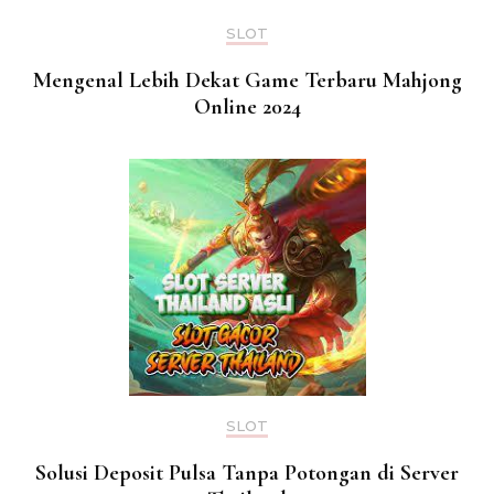
SLOT
Mengenal Lebih Dekat Game Terbaru Mahjong
Online 2024
SLOT
Solusi Deposit Pulsa Tanpa Potongan di Server