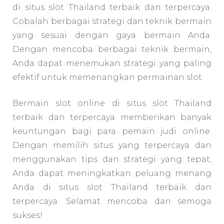
di situs slot Thailand terbaik dan terpercaya.
Cobalah berbagai strategi dan teknik bermain
yang sesuai dengan gaya bermain Anda.
Dengan mencoba berbagai teknik bermain,
Anda dapat menemukan strategi yang paling
efektif untuk memenangkan permainan slot.
Bermain slot online di situs slot Thailand
terbaik dan terpercaya memberikan banyak
keuntungan bagi para pemain judi online.
Dengan memilih situs yang terpercaya dan
menggunakan tips dan strategi yang tepat,
Anda dapat meningkatkan peluang menang
Anda di situs slot Thailand terbaik dan
terpercaya. Selamat mencoba dan semoga
sukses!