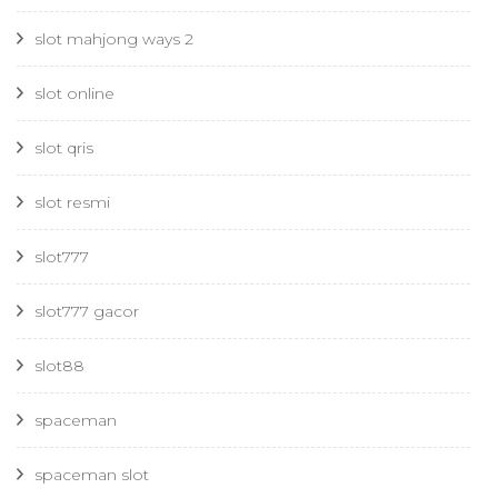
slot mahjong ways 2
slot online
slot qris
slot resmi
slot777
slot777 gacor
slot88
spaceman
spaceman slot