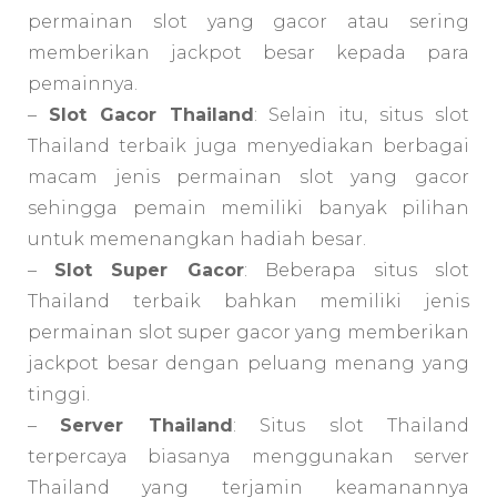
permainan slot yang gacor atau sering
memberikan jackpot besar kepada para
pemainnya.
–
Slot Gacor Thailand
: Selain itu, situs slot
Thailand terbaik juga menyediakan berbagai
macam jenis permainan slot yang gacor
sehingga pemain memiliki banyak pilihan
untuk memenangkan hadiah besar.
–
Slot Super Gacor
: Beberapa situs slot
Thailand terbaik bahkan memiliki jenis
permainan slot super gacor yang memberikan
jackpot besar dengan peluang menang yang
tinggi.
–
Server Thailand
: Situs slot Thailand
terpercaya biasanya menggunakan server
Thailand yang terjamin keamanannya