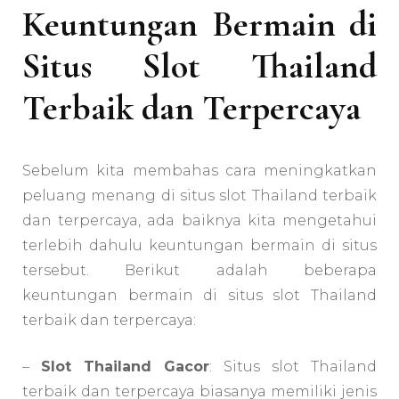
Keuntungan Bermain di
Situs Slot Thailand
Terbaik dan Terpercaya
Sebelum kita membahas cara meningkatkan
peluang menang di situs slot Thailand terbaik
dan terpercaya, ada baiknya kita mengetahui
terlebih dahulu keuntungan bermain di situs
tersebut. Berikut adalah beberapa
keuntungan bermain di situs slot Thailand
terbaik dan terpercaya:
–
Slot Thailand Gacor
: Situs slot Thailand
terbaik dan terpercaya biasanya memiliki jenis