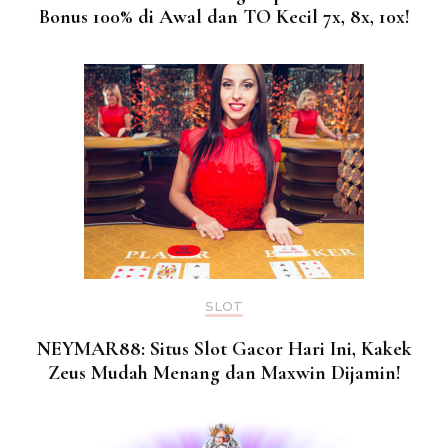
Bonus 100% di Awal dan TO Kecil 7x, 8x, 10x!
SLOT
NEYMAR88: Situs Slot Gacor Hari Ini, Kakek
Zeus Mudah Menang dan Maxwin Dijamin!