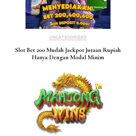
UNCATEGORIZED
Slot Bet 200 Mudah Jackpot Jutaan Rupiah
Hanya Dengan Modal Minim