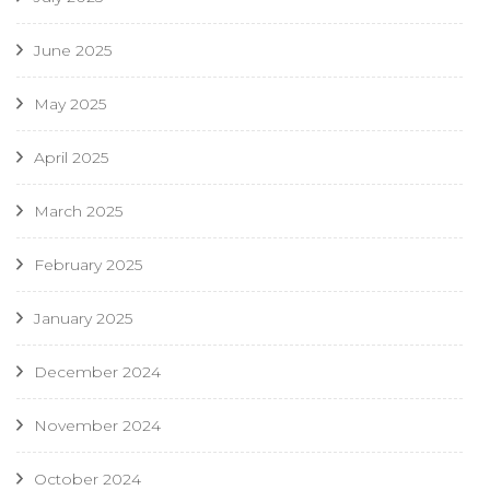
June 2025
May 2025
April 2025
March 2025
February 2025
January 2025
December 2024
November 2024
October 2024