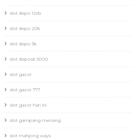
slot depo 10rb
slot depo 20k
slot depo 5k
slot deposit 5000
slot gacor
slot gacor 777
slot gacor hari ini
slot gampang menang
slot mahjong ways