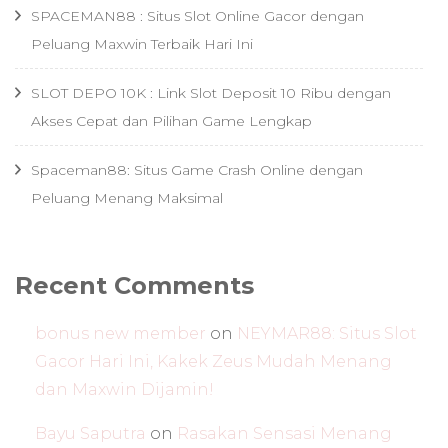
SPACEMAN88 : Situs Slot Online Gacor dengan
Peluang Maxwin Terbaik Hari Ini
SLOT DEPO 10K : Link Slot Deposit 10 Ribu dengan
Akses Cepat dan Pilihan Game Lengkap
Spaceman88: Situs Game Crash Online dengan
Peluang Menang Maksimal
Recent Comments
bonus new member
on
NEYMAR88: Situs Slot
Gacor Hari Ini, Kakek Zeus Mudah Menang
dan Maxwin Dijamin!
Bayu Saputra
on
Rasakan Sensasi Menang