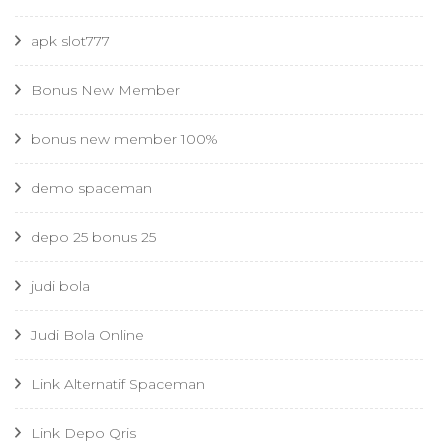
apk slot777
Bonus New Member
bonus new member 100%
demo spaceman
depo 25 bonus 25
judi bola
Judi Bola Online
Link Alternatif Spaceman
Link Depo Qris