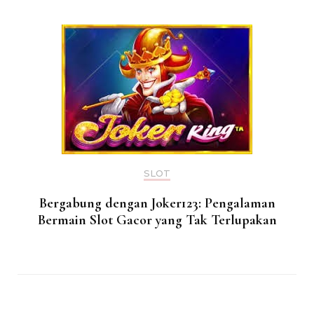
SLOT
Bergabung dengan Joker123: Pengalaman
Bermain Slot Gacor yang Tak Terlupakan