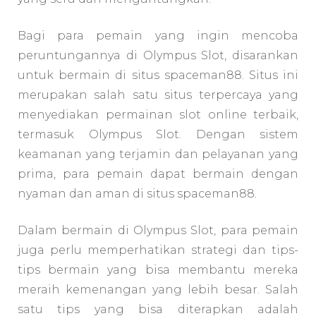
Bagi para pemain yang ingin mencoba
peruntungannya di Olympus Slot, disarankan
untuk bermain di situs spaceman88. Situs ini
merupakan salah satu situs terpercaya yang
menyediakan permainan slot online terbaik,
termasuk Olympus Slot. Dengan sistem
keamanan yang terjamin dan pelayanan yang
prima, para pemain dapat bermain dengan
nyaman dan aman di situs spaceman88.
Dalam bermain di Olympus Slot, para pemain
juga perlu memperhatikan strategi dan tips-
tips bermain yang bisa membantu mereka
meraih kemenangan yang lebih besar. Salah
satu tips yang bisa diterapkan adalah