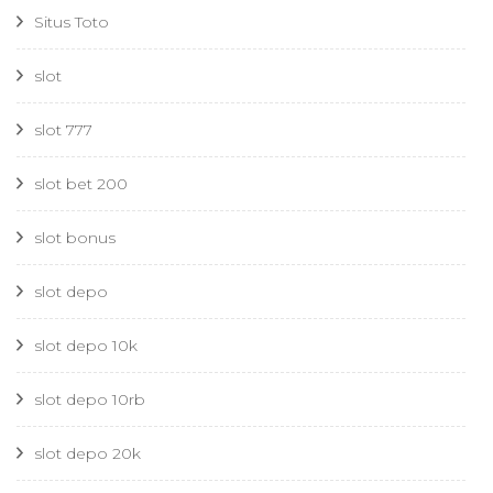
Situs Toto
slot
slot 777
slot bet 200
slot bonus
slot depo
slot depo 10k
slot depo 10rb
slot depo 20k