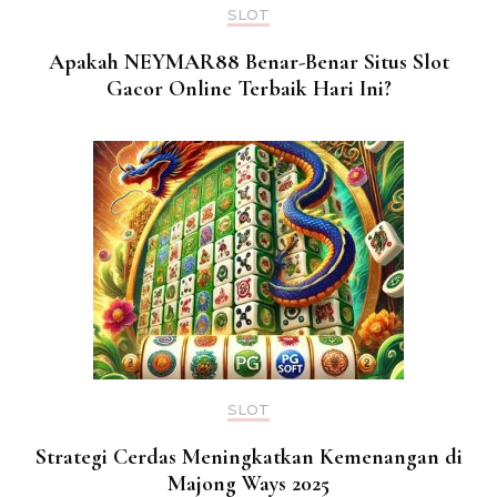
SLOT
Apakah NEYMAR88 Benar-Benar Situs Slot
Gacor Online Terbaik Hari Ini?
SLOT
Strategi Cerdas Meningkatkan Kemenangan di
Majong Ways 2025