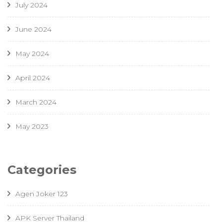
July 2024
June 2024
May 2024
April 2024
March 2024
May 2023
Categories
Agen Joker 123
APK Server Thailand