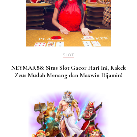
SLOT
NEYMAR88: Situs Slot Gacor Hari Ini, Kakek
Zeus Mudah Menang dan Maxwin Dijamin!