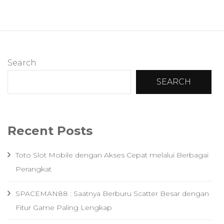
Search
SEARCH
Recent Posts
Toto Slot Mobile dengan Akses Cepat melalui Berbagai
Perangkat
SPACEMAN88 : Saatnya Berburu Scatter Besar dengan
Fitur Game Paling Lengkap