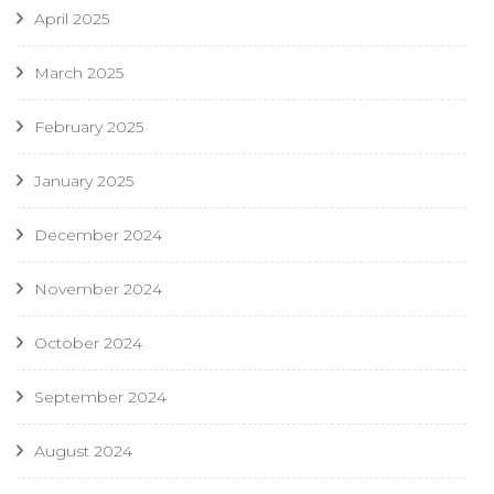
April 2025
March 2025
February 2025
January 2025
December 2024
November 2024
October 2024
September 2024
August 2024