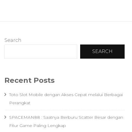
Search
SEARCH
Recent Posts
Toto Slot Mobile dengan Akses Cepat melalui Berbagai
Perangkat
SPACEMAN88 : Saatnya Berburu Scatter Besar dengan
Fitur Game Paling Lengkap