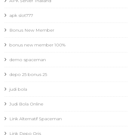
APK Server Thailand
apk slot777
Bonus New Member
bonus new member 100%
demo spaceman
depo 25 bonus 25
judi bola
Judi Bola Online
Link Alternatif Spaceman
Link Depo Qris