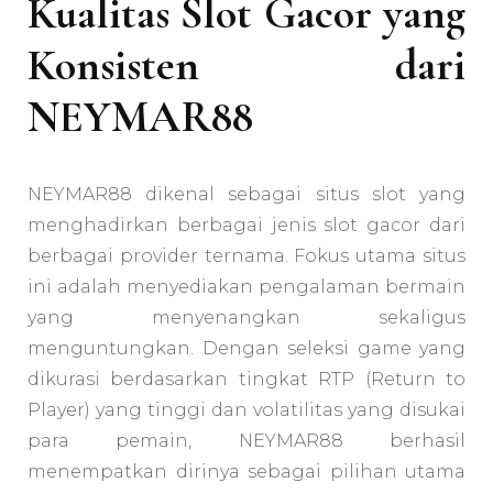
Kualitas Slot Gacor yang
Konsisten dari
NEYMAR88
NEYMAR88 dikenal sebagai situs slot yang
menghadirkan berbagai jenis slot gacor dari
berbagai provider ternama. Fokus utama situs
ini adalah menyediakan pengalaman bermain
yang menyenangkan sekaligus
menguntungkan. Dengan seleksi game yang
dikurasi berdasarkan tingkat RTP (Return to
Player) yang tinggi dan volatilitas yang disukai
para pemain, NEYMAR88 berhasil
menempatkan dirinya sebagai pilihan utama