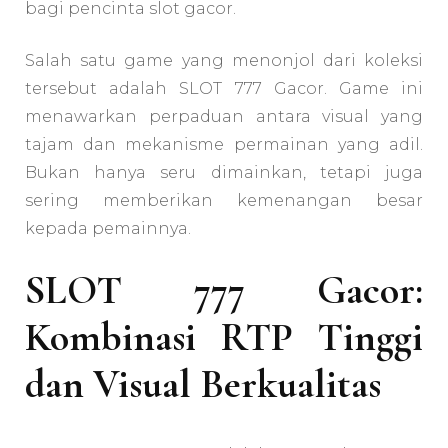
bagi pencinta slot gacor.
Salah satu game yang menonjol dari koleksi
tersebut adalah SLOT 777 Gacor. Game ini
menawarkan perpaduan antara visual yang
tajam dan mekanisme permainan yang adil.
Bukan hanya seru dimainkan, tetapi juga
sering memberikan kemenangan besar
kepada pemainnya.
SLOT 777 Gacor:
Kombinasi RTP Tinggi
dan Visual Berkualitas