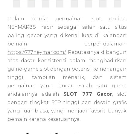
Dalam dunia permainan slot online,
NEYMAR88 hadir sebagai salah satu situs
paling gacor yang dikenal luas di kalangan
pemain berpengalaman.
https://777neymar.com/
Reputasinya dibangun
atas dasar konsistensi dalam menghadirkan
game-game slot dengan potensi kemenangan
tinggi, tampilan menarik, dan sistem
permainan yang lancar. Salah satu game
andalannya adalah
SLOT 777 Gacor
, slot
dengan tingkat RTP tinggi dan desain grafis
yang luar biasa, yang menjadi favorit banyak
pemain karena keseruannya.