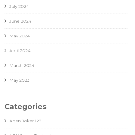
July 2024
June 2024
May 2024
April 2024
March 2024
May 2023
Categories
Agen Joker 123