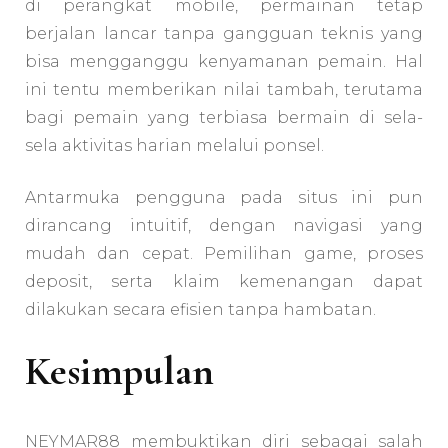
di perangkat mobile, permainan tetap
berjalan lancar tanpa gangguan teknis yang
bisa mengganggu kenyamanan pemain. Hal
ini tentu memberikan nilai tambah, terutama
bagi pemain yang terbiasa bermain di sela-
sela aktivitas harian melalui ponsel.
Antarmuka pengguna pada situs ini pun
dirancang intuitif, dengan navigasi yang
mudah dan cepat. Pemilihan game, proses
deposit, serta klaim kemenangan dapat
dilakukan secara efisien tanpa hambatan.
Kesimpulan
NEYMAR88 membuktikan diri sebagai salah