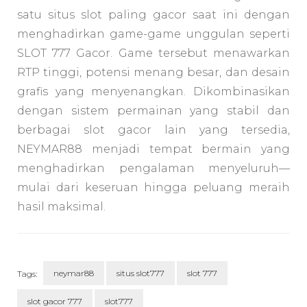
satu situs slot paling gacor saat ini dengan
menghadirkan game-game unggulan seperti
SLOT 777 Gacor. Game tersebut menawarkan
RTP tinggi, potensi menang besar, dan desain
grafis yang menyenangkan. Dikombinasikan
dengan sistem permainan yang stabil dan
berbagai slot gacor lain yang tersedia,
NEYMAR88 menjadi tempat bermain yang
menghadirkan pengalaman menyeluruh—
mulai dari keseruan hingga peluang meraih
hasil maksimal.
neymar88
situs slot777
slot 777
Tags:
slot gacor 777
slot777