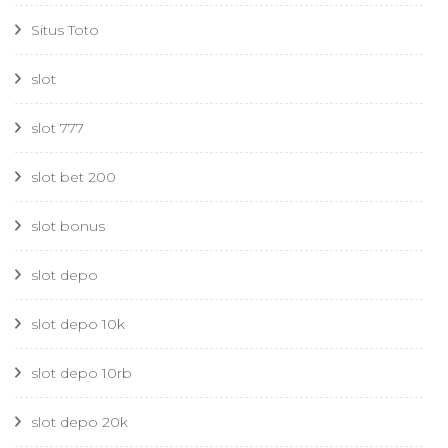
Situs Toto
slot
slot 777
slot bet 200
slot bonus
slot depo
slot depo 10k
slot depo 10rb
slot depo 20k