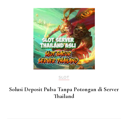
SLOT
Solusi Deposit Pulsa Tanpa Potongan di Server
Thailand