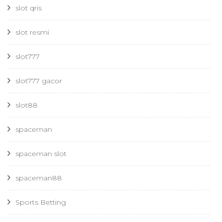
slot qris
slot resmi
slot777
slot777 gacor
slot88
spaceman
spaceman slot
spaceman88
Sports Betting