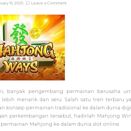
on
uary 15, 2025
Leave a Comment
Ragam
Fitur
Unggulan
Mahjong
Wins
3:
Memenangkan
Hadiah-
Hadiah
Menarik!
 ini, banyak pengembang permainan berusaha un
bih menarik dan seru. Salah satu tren terbaru y
konsep permainan tradisional ke dalam dunia digit
gan perkembangan tersebut, hadirlah Mahjong Win
permainan Mahjong ke dalam dunia slot online.