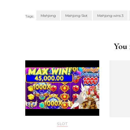
Mahjong
Mahjong Slot
Mahjong wins 3
Tags:
Post
Navigation
You m
SLOT