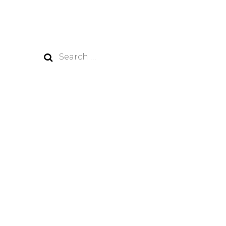
Search
for: