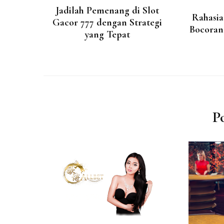
Jadilah Pemenang di Slot
Rahasia
Gacor 777 dengan Strategi
Bocoran
yang Tepat
P