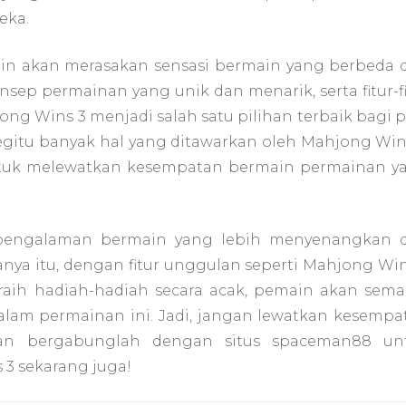
eka.
n akan merasakan sensasi bermain yang berbeda d
ep permainan yang unik dan menarik, serta fitur-fi
g Wins 3 menjadi salah satu pilihan terbaik bagi p
egitu banyak hal yang ditawarkan oleh Mahjong Wins
untuk melewatkan kesempatan bermain permainan y
engalaman bermain yang lebih menyenangkan 
nya itu, dengan fitur unggulan seperti Mahjong Win
aih hadiah-hadiah secara acak, pemain akan sema
alam permainan ini. Jadi, jangan lewatkan kesempa
n bergabunglah dengan situs spaceman88 un
3 sekarang juga!