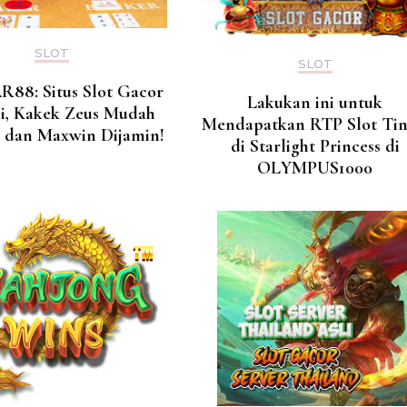
SLOT
SLOT
8: Situs Slot Gacor
Lakukan ini untuk
ni, Kakek Zeus Mudah
Mendapatkan RTP Slot Tin
dan Maxwin Dijamin!
di Starlight Princess di
OLYMPUS1000