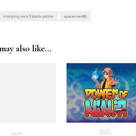
mahjong wins 3 black sactter
spaceman88
ay also like...
SLOT
SLOT