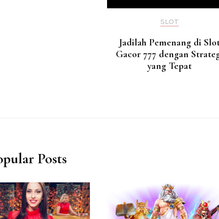
SLOT
Jadilah Pemenang di Slo
Gacor 777 dengan Strateg
yang Tepat
opular Posts