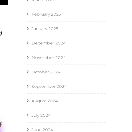
February 2025
t
January 2025
i
December 2024
November 2024
October 2024
September 2024
August 2024
July 2024
June 2024