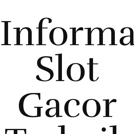
Informa
Slot
Gacor