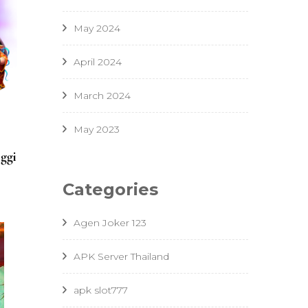
May 2024
April 2024
March 2024
May 2023
ggi
Categories
Agen Joker 123
APK Server Thailand
apk slot777