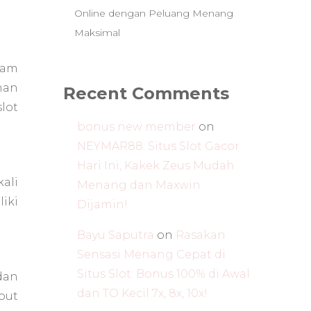
Online dengan Peluang Menang
Maksimal
lam
nan
Recent Comments
lot
bonus new member
on
NEYMAR88: Situs Slot Gacor
Hari Ini, Kakek Zeus Mudah
ali
Menang dan Maxwin
iki
Dijamin!
Bayu Saputra
on
Rasakan
Sensasi Menang Cepat di
Situs Slot: Bonus 100% di Awal
 dan
dan TO Kecil 7x, 8x, 10x!
but