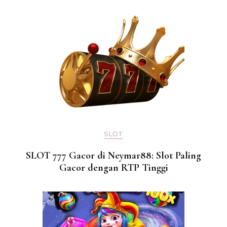
SLOT
SLOT 777 Gacor di Neymar88: Slot Paling
Gacor dengan RTP Tinggi