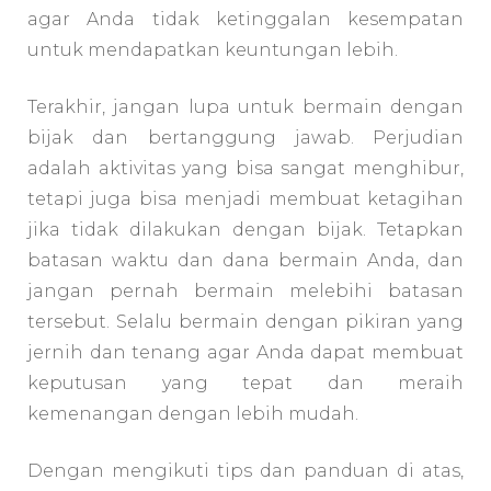
agar Anda tidak ketinggalan kesempatan
untuk mendapatkan keuntungan lebih.
Terakhir, jangan lupa untuk bermain dengan
bijak dan bertanggung jawab. Perjudian
adalah aktivitas yang bisa sangat menghibur,
tetapi juga bisa menjadi membuat ketagihan
jika tidak dilakukan dengan bijak. Tetapkan
batasan waktu dan dana bermain Anda, dan
jangan pernah bermain melebihi batasan
tersebut. Selalu bermain dengan pikiran yang
jernih dan tenang agar Anda dapat membuat
keputusan yang tepat dan meraih
kemenangan dengan lebih mudah.
Dengan mengikuti tips dan panduan di atas,