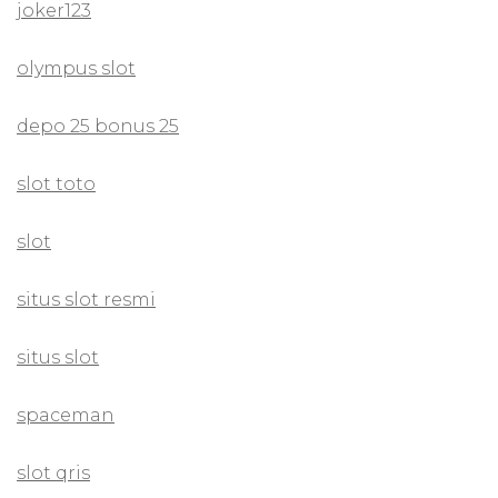
joker123
olympus slot
depo 25 bonus 25
slot toto
slot
situs slot resmi
situs slot
spaceman
slot qris