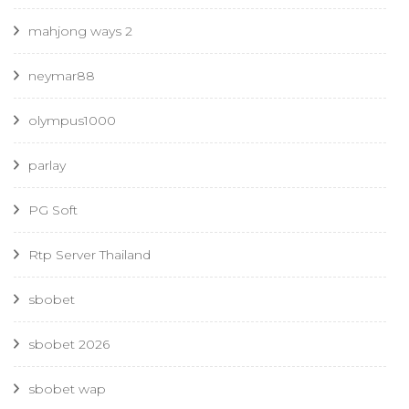
mahjong ways 2
neymar88
olympus1000
parlay
PG Soft
Rtp Server Thailand
sbobet
sbobet 2026
sbobet wap