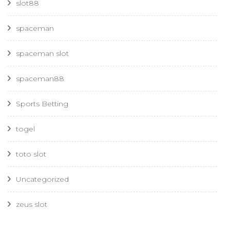
slot88
spaceman
spaceman slot
spaceman88
Sports Betting
togel
toto slot
Uncategorized
zeus slot