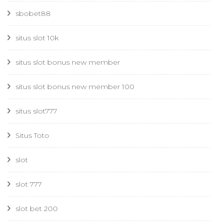
sbobet88
situs slot 10k
situs slot bonus new member
situs slot bonus new member 100
situs slot777
Situs Toto
slot
slot 777
slot bet 200