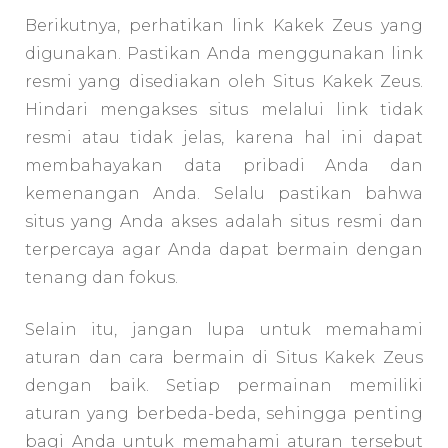
Berikutnya, perhatikan link Kakek Zeus yang
digunakan. Pastikan Anda menggunakan link
resmi yang disediakan oleh Situs Kakek Zeus.
Hindari mengakses situs melalui link tidak
resmi atau tidak jelas, karena hal ini dapat
membahayakan data pribadi Anda dan
kemenangan Anda. Selalu pastikan bahwa
situs yang Anda akses adalah situs resmi dan
terpercaya agar Anda dapat bermain dengan
tenang dan fokus.
Selain itu, jangan lupa untuk memahami
aturan dan cara bermain di Situs Kakek Zeus
dengan baik. Setiap permainan memiliki
aturan yang berbeda-beda, sehingga penting
bagi Anda untuk memahami aturan tersebut