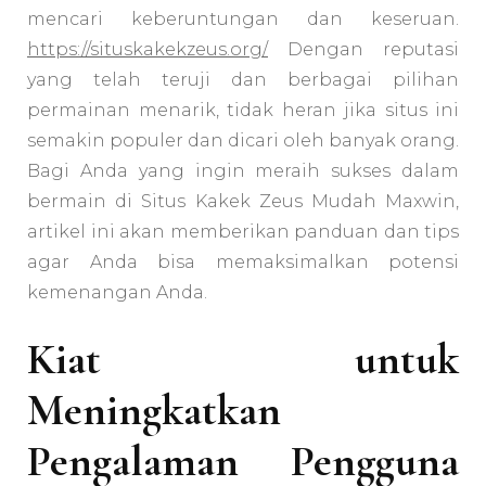
mencari keberuntungan dan keseruan.
https://situskakekzeus.org/
Dengan reputasi
yang telah teruji dan berbagai pilihan
permainan menarik, tidak heran jika situs ini
semakin populer dan dicari oleh banyak orang.
Bagi Anda yang ingin meraih sukses dalam
bermain di Situs Kakek Zeus Mudah Maxwin,
artikel ini akan memberikan panduan dan tips
agar Anda bisa memaksimalkan potensi
kemenangan Anda.
Kiat untuk
Meningkatkan
Pengalaman Pengguna