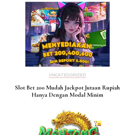
UNCATEGORIZED
Slot Bet 200 Mudah Jackpot Jutaan Rupiah
Hanya Dengan Modal Minim