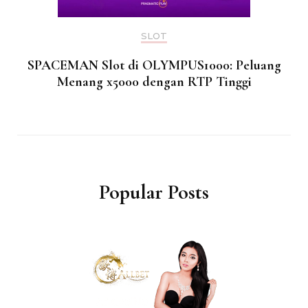
SLOT
SPACEMAN Slot di OLYMPUS1000: Peluang
Menang x5000 dengan RTP Tinggi
Popular Posts