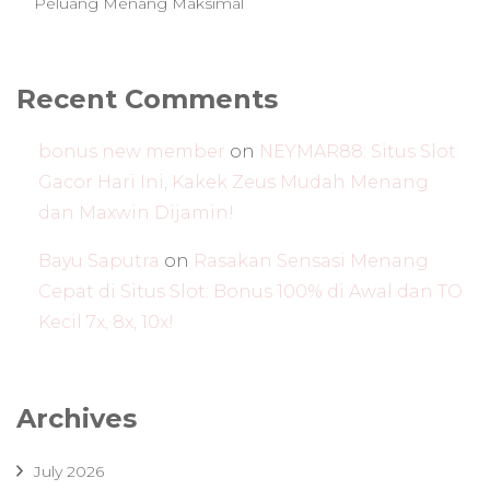
Peluang Menang Maksimal
Recent Comments
bonus new member
on
NEYMAR88: Situs Slot
Gacor Hari Ini, Kakek Zeus Mudah Menang
dan Maxwin Dijamin!
Bayu Saputra
on
Rasakan Sensasi Menang
Cepat di Situs Slot: Bonus 100% di Awal dan TO
Kecil 7x, 8x, 10x!
Archives
July 2026