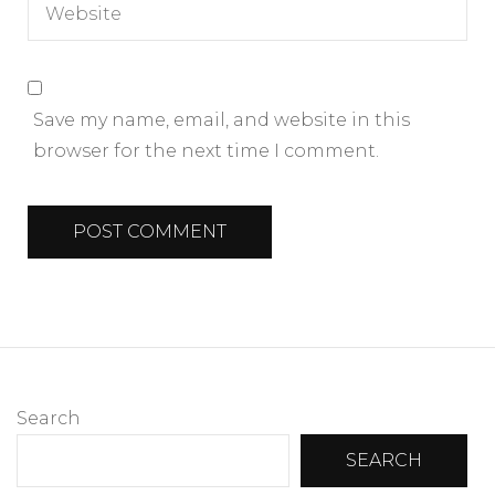
Save my name, email, and website in this
browser for the next time I comment.
Search
SEARCH