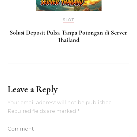
SLOT
Solusi Deposit Pulsa Tanpa Potongan di Server
Thailand
Leave a Reply
Your email address will not be published.
Required fields are marked
*
Comment