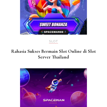
SLOT
Rahasia Sukses Bermain Slot Online di Slot
Server Thailand