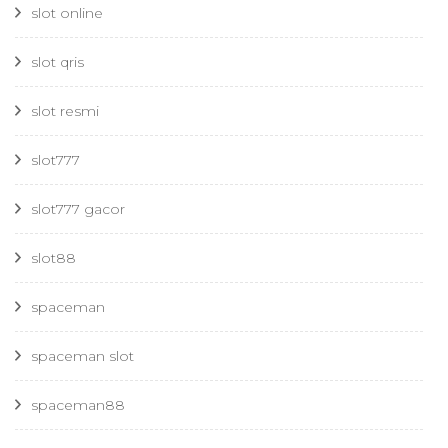
slot online
slot qris
slot resmi
slot777
slot777 gacor
slot88
spaceman
spaceman slot
spaceman88