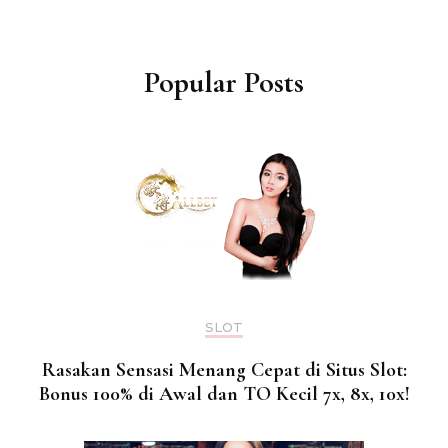
Popular Posts
SLOT
Rasakan Sensasi Menang Cepat di Situs Slot:
Bonus 100% di Awal dan TO Kecil 7x, 8x, 10x!