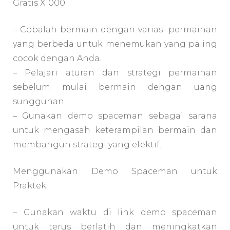
Gratis X1000
– Cobalah bermain dengan variasi permainan
yang berbeda untuk menemukan yang paling
cocok dengan Anda.
– Pelajari aturan dan strategi permainan
sebelum mulai bermain dengan uang
sungguhan.
– Gunakan demo spaceman sebagai sarana
untuk mengasah keterampilan bermain dan
membangun strategi yang efektif.
Menggunakan Demo Spaceman untuk
Praktek
– Gunakan waktu di link demo spaceman
untuk terus berlatih dan meningkatkan