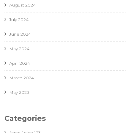
August 2024
July 2024
June 2024
May 2024
April 2024
March 2024
May 2023
Categories
Agen Joker 123