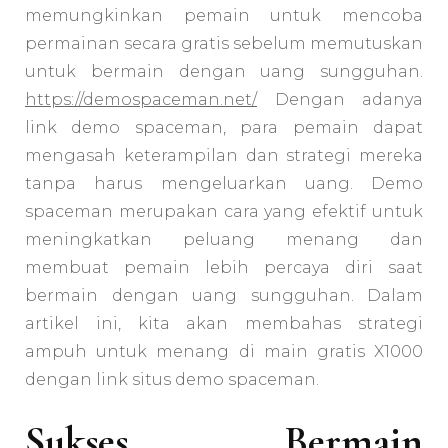
memungkinkan pemain untuk mencoba
permainan secara gratis sebelum memutuskan
untuk bermain dengan uang sungguhan.
https://demospaceman.net/
Dengan adanya
link demo spaceman, para pemain dapat
mengasah keterampilan dan strategi mereka
tanpa harus mengeluarkan uang. Demo
spaceman merupakan cara yang efektif untuk
meningkatkan peluang menang dan
membuat pemain lebih percaya diri saat
bermain dengan uang sungguhan. Dalam
artikel ini, kita akan membahas strategi
ampuh untuk menang di main gratis X1000
dengan link situs demo spaceman.
Sukses Bermain