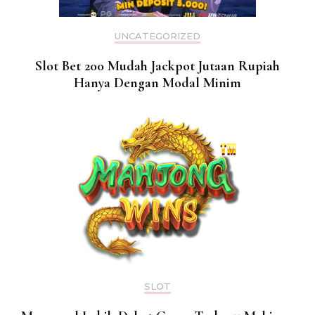
UNCATEGORIZED
Slot Bet 200 Mudah Jackpot Jutaan Rupiah
Hanya Dengan Modal Minim
SLOT