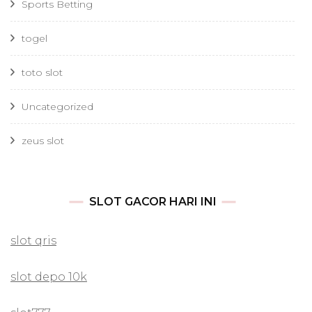
Sports Betting
togel
toto slot
Uncategorized
zeus slot
SLOT GACOR HARI INI
slot qris
slot depo 10k