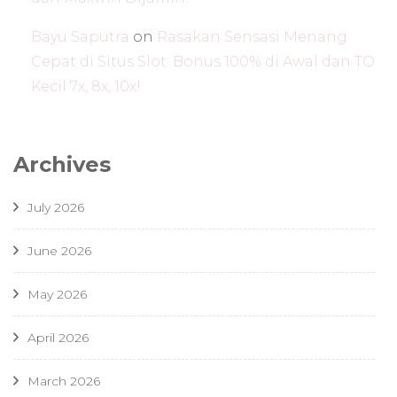
Bayu Saputra
on
Rasakan Sensasi Menang
Cepat di Situs Slot: Bonus 100% di Awal dan TO
Kecil 7x, 8x, 10x!
Archives
July 2026
June 2026
May 2026
April 2026
March 2026