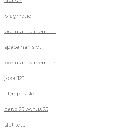
slot777
pragmatic
bonus new member
spaceman slot
bonus new member
joker123
olympus slot
depo 25 bonus 25
slot toto