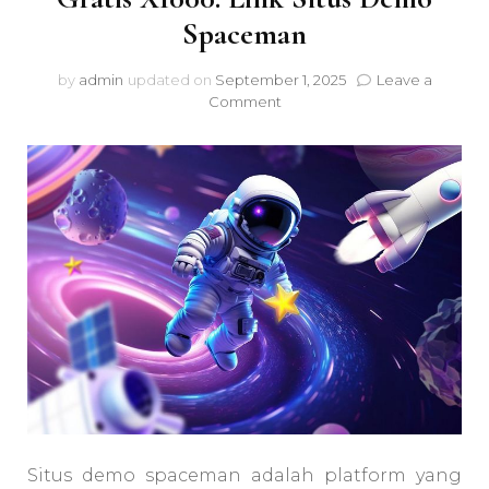
Spaceman
by
admin
updated on
September 1, 2025
Leave a
on
Comment
Strategi
Ampuh
Menang
di
Main
Gratis
X1000:
Link
Situs
Demo
Spaceman
Situs demo spaceman adalah platform yang