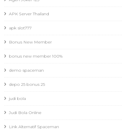
APK Server Thailand
apk slot777
Bonus New Member
bonus new member 100%
demo spaceman
depo 25 bonus 25
judi bola
Judi Bola Online
Link Alternatif Spaceman