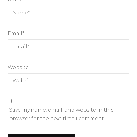
Email
*
Website
Save my name, email, and website in this
browser for the next time I comment.