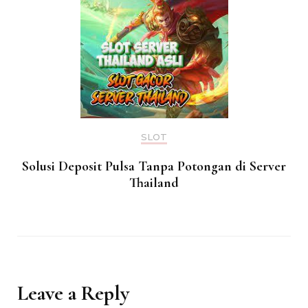
SLOT
Solusi Deposit Pulsa Tanpa Potongan di Server
Thailand
Leave a Reply