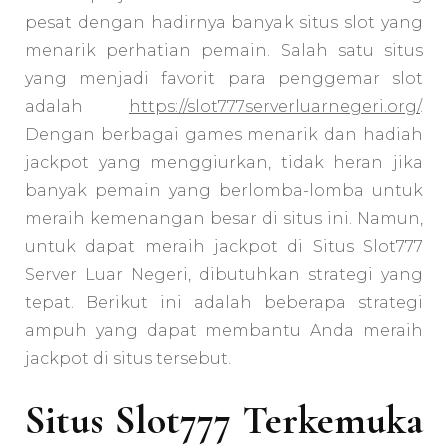
pesat dengan hadirnya banyak situs slot yang
menarik perhatian pemain. Salah satu situs
yang menjadi favorit para penggemar slot
adalah
https://slot777serverluarnegeri.org/
.
Dengan berbagai games menarik dan hadiah
jackpot yang menggiurkan, tidak heran jika
banyak pemain yang berlomba-lomba untuk
meraih kemenangan besar di situs ini. Namun,
untuk dapat meraih jackpot di Situs Slot777
Server Luar Negeri, dibutuhkan strategi yang
tepat. Berikut ini adalah beberapa strategi
ampuh yang dapat membantu Anda meraih
jackpot di situs tersebut.
Situs Slot777 Terkemuka