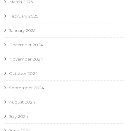
March 2025
February 2025
January 2025
December 2024
November 2024
October 2024
September 2024
August 2024
July 2024
June 2024