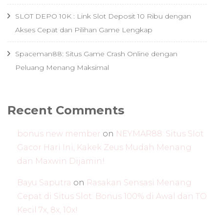
SLOT DEPO 10K : Link Slot Deposit 10 Ribu dengan
Akses Cepat dan Pilihan Game Lengkap
Spaceman88: Situs Game Crash Online dengan
Peluang Menang Maksimal
Recent Comments
bonus new member
on
NEYMAR88: Situs Slot
Gacor Hari Ini, Kakek Zeus Mudah Menang
dan Maxwin Dijamin!
Bayu Saputra
on
Rasakan Sensasi Menang
Cepat di Situs Slot: Bonus 100% di Awal dan TO
Kecil 7x, 8x, 10x!