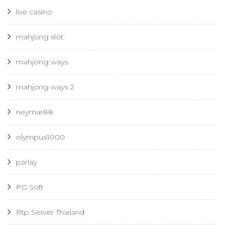
live casino
mahjong slot
mahjong ways
mahjong ways 2
neymar88
olympus1000
parlay
PG Soft
Rtp Server Thailand