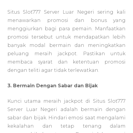
Situs Slot777 Server Luar Negeri sering kali
menawarkan promosi dan bonus yang
menggiurkan bagi para pemain. Manfaatkan
promosi tersebut untuk mendapatkan lebih
banyak modal bermain dan meningkatkan
peluang meraih jackpot. Pastikan untuk
membaca syarat dan ketentuan promosi
dengan teliti agar tidak terlewatkan.
3. Bermain Dengan Sabar dan Bijak
Kunci utama meraih jackpot di Situs Slot777
Server Luar Negeri adalah bermain dengan
sabar dan bijak. Hindari emosi saat mengalami
kekalahan dan tetap tenang dalam