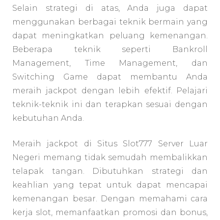
Selain strategi di atas, Anda juga dapat
menggunakan berbagai teknik bermain yang
dapat meningkatkan peluang kemenangan.
Beberapa teknik seperti Bankroll
Management, Time Management, dan
Switching Game dapat membantu Anda
meraih jackpot dengan lebih efektif. Pelajari
teknik-teknik ini dan terapkan sesuai dengan
kebutuhan Anda.
Meraih jackpot di Situs Slot777 Server Luar
Negeri memang tidak semudah membalikkan
telapak tangan. Dibutuhkan strategi dan
keahlian yang tepat untuk dapat mencapai
kemenangan besar. Dengan memahami cara
kerja slot, memanfaatkan promosi dan bonus,