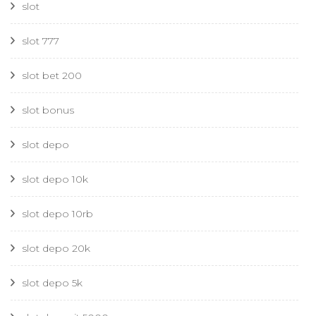
slot
slot 777
slot bet 200
slot bonus
slot depo
slot depo 10k
slot depo 10rb
slot depo 20k
slot depo 5k