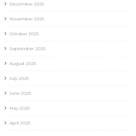
December 2025
November 2025
October 2025
September 2025
August 2025
July 2025
June 2025
May 2025
April 2025