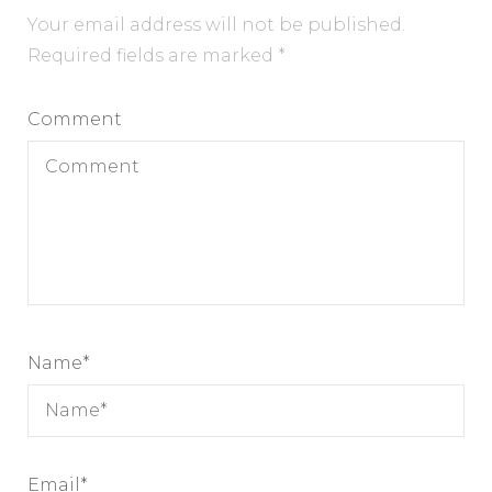
Your email address will not be published.
Required fields are marked
*
Comment
Name
*
Email
*