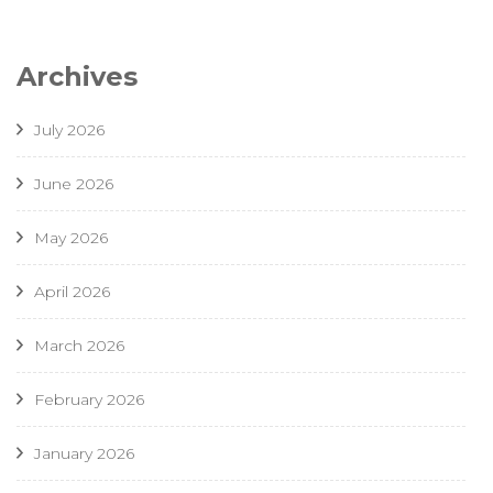
Archives
July 2026
June 2026
May 2026
April 2026
March 2026
February 2026
January 2026