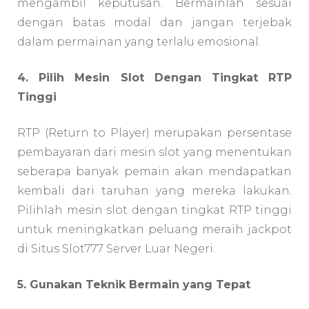
mengambil keputusan. Bermainlah sesuai
dengan batas modal dan jangan terjebak
dalam permainan yang terlalu emosional.
4. Pilih Mesin Slot Dengan Tingkat RTP
Tinggi
RTP (Return to Player) merupakan persentase
pembayaran dari mesin slot yang menentukan
seberapa banyak pemain akan mendapatkan
kembali dari taruhan yang mereka lakukan.
Pilihlah mesin slot dengan tingkat RTP tinggi
untuk meningkatkan peluang meraih jackpot
di Situs Slot777 Server Luar Negeri.
5. Gunakan Teknik Bermain yang Tepat