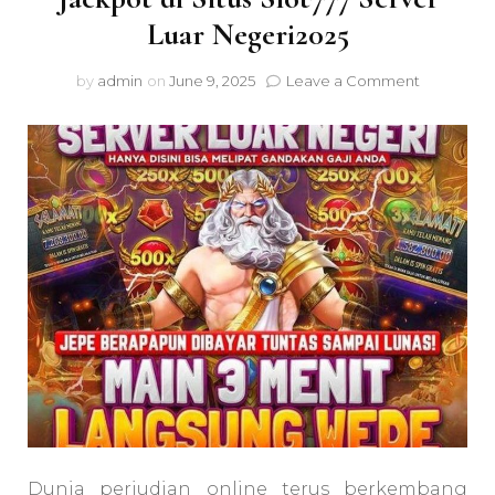
Luar Negeri2025
on
by
admin
on
June 9, 2025
Leave a Comment
Strategi
Ampuh
untuk
Meraih
Jackpot
di
Situs
Slot777
Server
Luar
Negeri202
Dunia perjudian online terus berkembang