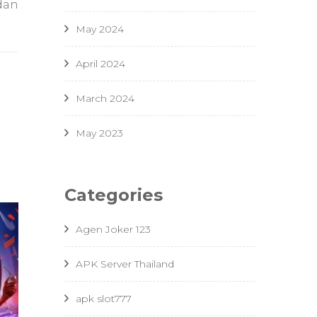
dan
May 2024
April 2024
March 2024
May 2023
Categories
Agen Joker 123
APK Server Thailand
apk slot777