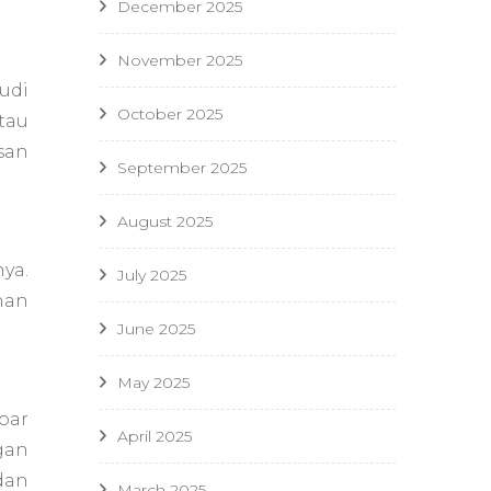
December 2025
November 2025
udi
October 2025
tau
san
September 2025
August 2025
ya.
July 2025
han
June 2025
May 2025
bar
April 2025
gan
dan
March 2025