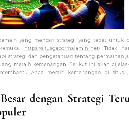
pemain yang mencari strategi yang tepat untuk b
rkemuka.
https://situsgacormalamini.net/
Tidak ha
pi strategi dan pengetahuan tentang permainan j
ang meraih kemenangan. Berikut ini akan dijelas
 membantu Anda meraih kemenangan di situs j
esar dengan Strategi Teru
opuler