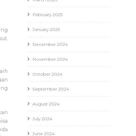
February 2025
January 2025
ang
ut.
December 2024
November 2024
aih
October 2024
gan
ang
September 2024
August 2024
kan
July 2024
isa
nda
June 2024