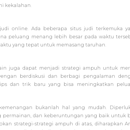
i kekalahan.
udi online. Ada beberapa situs judi terkemuka y
ana peluang menang lebih besar pada waktu terseb
 waktu yang tepat untuk memasang taruhan.
ain juga dapat menjadi strategi ampuh untuk mer
 Dengan berdiskusi dan berbagi pengalaman den
ips dan trik baru yang bisa meningkatkan pelu
h kemenangan bukanlah hal yang mudah. Diperlu
ng permainan, dan keberuntungan yang baik untuk b
n strategi-strategi ampuh di atas, diharapkan A