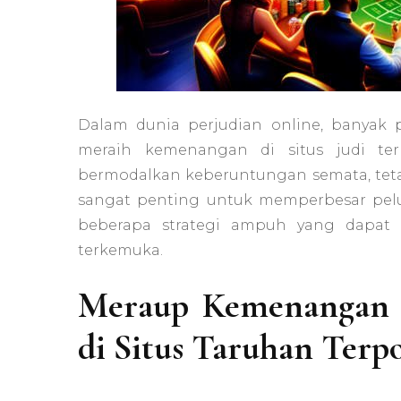
Dalam dunia perjudian online, banyak 
meraih kemenangan di situs judi te
bermodalkan keberuntungan semata, teta
sangat penting untuk memperbesar pelu
beberapa strategi ampuh yang dapat
terkemuka.
Meraup Kemenangan B
di Situs Taruhan Terp