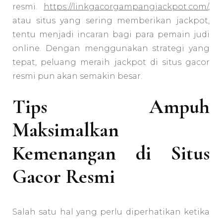
resmi.
https://linkgacorgampangjackpot.com/
,
atau situs yang sering memberikan jackpot,
tentu menjadi incaran bagi para pemain judi
online. Dengan menggunakan strategi yang
tepat, peluang meraih jackpot di situs gacor
resmi pun akan semakin besar.
Tips Ampuh
Maksimalkan
Kemenangan di Situs
Gacor Resmi
Salah satu hal yang perlu diperhatikan ketika