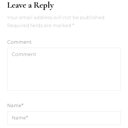
Leave a Reply
Your email address will not be published.
Required fields are marked
*
Comment
Name
*