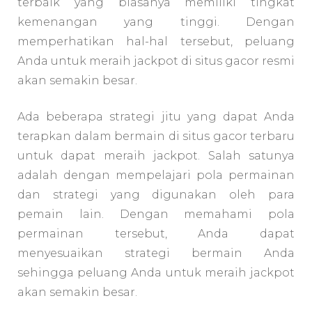
terbaik yang biasanya memiliki tingkat
kemenangan yang tinggi. Dengan
memperhatikan hal-hal tersebut, peluang
Anda untuk meraih jackpot di situs gacor resmi
akan semakin besar.
Ada beberapa strategi jitu yang dapat Anda
terapkan dalam bermain di situs gacor terbaru
untuk dapat meraih jackpot. Salah satunya
adalah dengan mempelajari pola permainan
dan strategi yang digunakan oleh para
pemain lain. Dengan memahami pola
permainan tersebut, Anda dapat
menyesuaikan strategi bermain Anda
sehingga peluang Anda untuk meraih jackpot
akan semakin besar.