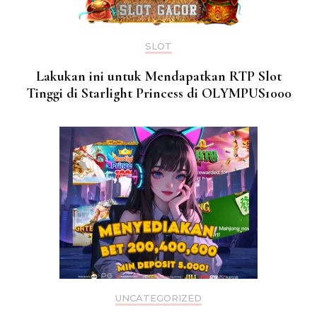
SLOT
Lakukan ini untuk Mendapatkan RTP Slot
Tinggi di Starlight Princess di OLYMPUS1000
UNCATEGORIZED