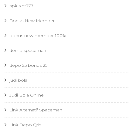
apk slot777
Bonus New Member
bonus new member 100%
demo spaceman
depo 25 bonus 25
judi bola
Judi Bola Online
Link Alternatif Spaceman
Link Depo Qris