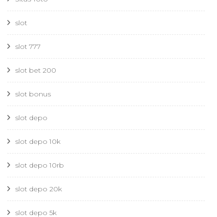
slot
slot 777
slot bet 200
slot bonus
slot depo
slot depo 10k
slot depo 10rb
slot depo 20k
slot depo 5k