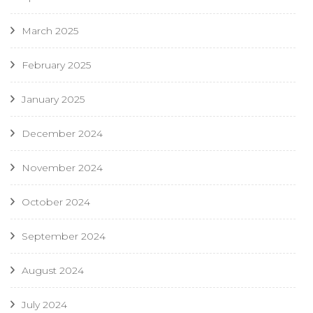
March 2025
February 2025
January 2025
December 2024
November 2024
October 2024
September 2024
August 2024
July 2024