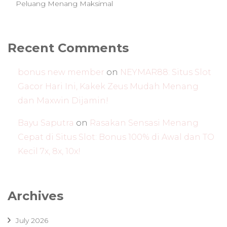
Peluang Menang Maksimal
Recent Comments
bonus new member
on
NEYMAR88: Situs Slot
Gacor Hari Ini, Kakek Zeus Mudah Menang
dan Maxwin Dijamin!
Bayu Saputra
on
Rasakan Sensasi Menang
Cepat di Situs Slot: Bonus 100% di Awal dan TO
Kecil 7x, 8x, 10x!
Archives
July 2026