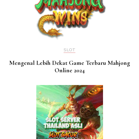
SLOT
Mengenal Lebih Dekat Game Terbaru Mahjong
Online 2024