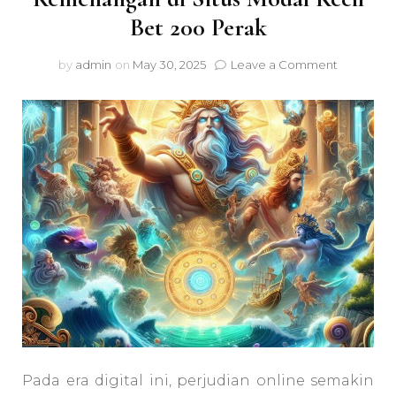
Bet 200 Perak
on
by
admin
on
May 30, 2025
Leave a Comment
Strategi
Terbaik
untuk
Meraih
Kemenan
di
Situs
Modal
Kecil
Bet
200
Perak
Pada era digital ini, perjudian online semakin