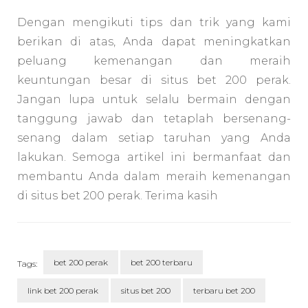
Dengan mengikuti tips dan trik yang kami
berikan di atas, Anda dapat meningkatkan
peluang kemenangan dan meraih
keuntungan besar di situs bet 200 perak.
Jangan lupa untuk selalu bermain dengan
tanggung jawab dan tetaplah bersenang-
senang dalam setiap taruhan yang Anda
lakukan. Semoga artikel ini bermanfaat dan
membantu Anda dalam meraih kemenangan
di situs bet 200 perak. Terima kasih
bet 200 perak
bet 200 terbaru
Tags:
link bet 200 perak
situs bet 200
terbaru bet 200