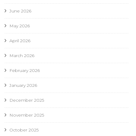
June 2026
May 2026
April 2026
March 2026
February 2026
January 2026
December 2025
November 2025
October 2025