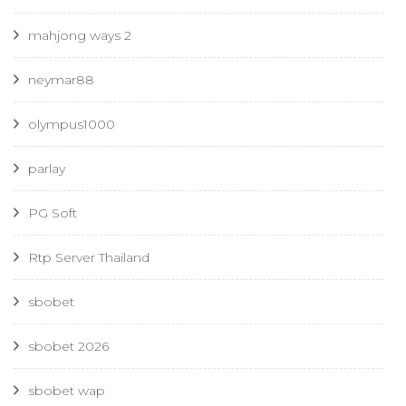
mahjong ways 2
neymar88
olympus1000
parlay
PG Soft
Rtp Server Thailand
sbobet
sbobet 2026
sbobet wap