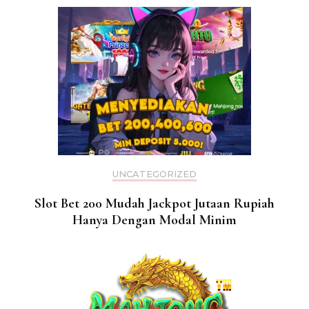
UNCATEGORIZED
Slot Bet 200 Mudah Jackpot Jutaan Rupiah
Hanya Dengan Modal Minim