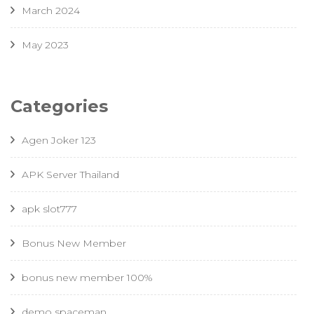
March 2024
May 2023
Categories
Agen Joker 123
APK Server Thailand
apk slot777
Bonus New Member
bonus new member 100%
demo spaceman