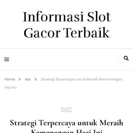
Informasi Slot
Gacor Terbaik
Home
slot
Strategi Terpercaya untuk Meraih Kemenangan
Hari Ini
SLOT
Strategi Terpercaya untuk Meraih
Kemenangan Hari Ini