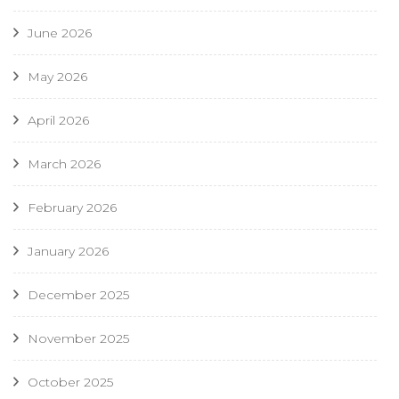
June 2026
May 2026
April 2026
March 2026
February 2026
January 2026
December 2025
November 2025
October 2025