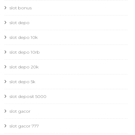
slot bonus
slot depo
slot depo 10k
slot depo 10rb
slot depo 20k
slot depo 5k
slot deposit 5000
slot gacor
slot gacor 777