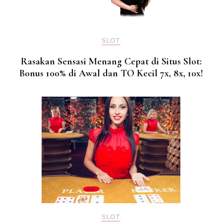
SLOT
Rasakan Sensasi Menang Cepat di Situs Slot:
Bonus 100% di Awal dan TO Kecil 7x, 8x, 10x!
SLOT