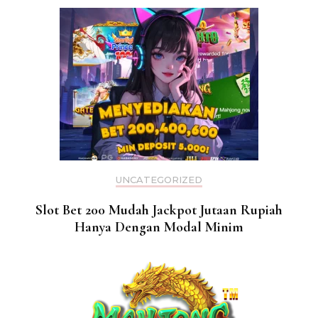
UNCATEGORIZED
Slot Bet 200 Mudah Jackpot Jutaan Rupiah
Hanya Dengan Modal Minim