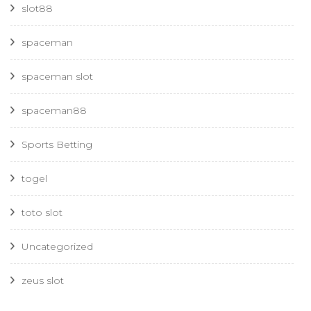
slot88
spaceman
spaceman slot
spaceman88
Sports Betting
togel
toto slot
Uncategorized
zeus slot