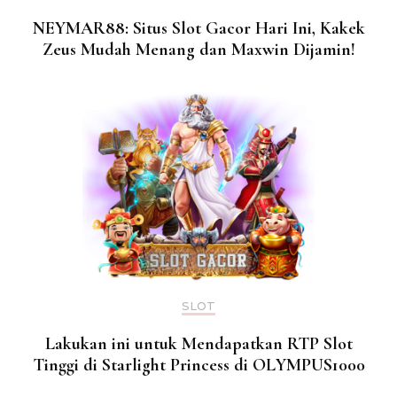
NEYMAR88: Situs Slot Gacor Hari Ini, Kakek
Zeus Mudah Menang dan Maxwin Dijamin!
SLOT
Lakukan ini untuk Mendapatkan RTP Slot
Tinggi di Starlight Princess di OLYMPUS1000