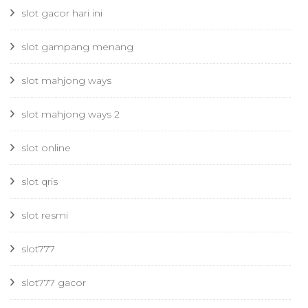
slot gacor hari ini
slot gampang menang
slot mahjong ways
slot mahjong ways 2
slot online
slot qris
slot resmi
slot777
slot777 gacor