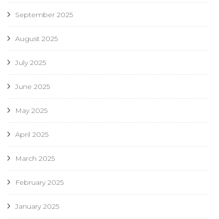
September 2025
August 2025
July 2025
June 2025
May 2025
April 2025
March 2025
February 2025
January 2025