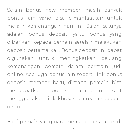
Selain bonus new member, masih banyak
bonus lain yang bisa dimanfaatkan untuk
meraih kemenangan hari ini. Salah satunya
adalah bonus deposit, yaitu bonus yang
diberikan kepada pemain setelah melakukan
deposit pertama kali. Bonus deposit ini dapat
digunakan untuk meningkatkan peluang
kemenangan pemain dalam bermain judi
online. Ada juga bonus lain seperti link bonus
deposit member baru, dimana pemain bisa
mendapatkan bonus tambahan saat
menggunakan link khusus untuk melakukan
deposit.
Bagi pemain yang baru memulai perjalanan di