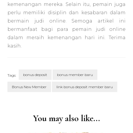
kemenangan mereka. Selain itu, pemain juga
perlu memiliki disiplin dan kesabaran dalam
bermain judi online. Semoga artikel ini
bermanfaat bagi para pemain judi online
dalam meraih kemenangan hari ini. Terima
kasih.
bonus deposit
bonus member baru
Tags:
Bonus New Member
link bonus deposit member baru
Post
Navigation
You may also like...