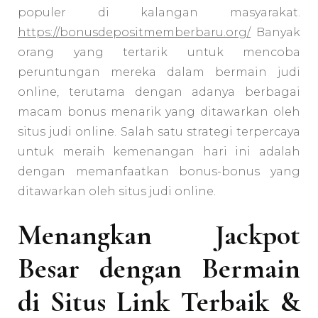
populer di kalangan masyarakat.
https://bonusdepositmemberbaru.org/
Banyak
orang yang tertarik untuk mencoba
peruntungan mereka dalam bermain judi
online, terutama dengan adanya berbagai
macam bonus menarik yang ditawarkan oleh
situs judi online. Salah satu strategi terpercaya
untuk meraih kemenangan hari ini adalah
dengan memanfaatkan bonus-bonus yang
ditawarkan oleh situs judi online.
Menangkan Jackpot
Besar dengan Bermain
di Situs Link Terbaik &