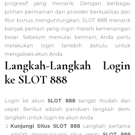
progresif yang menarik. Dengan berbagai
pilihan permainan dari provider berkualitas dan
fitur bonus menguntungkan, SLOT 888 menarik
banyak pemain yang ingin meraih kemenangan
besar. Sebelum memulai bermain, Anda perlu
melakukan login terlebih dahulu untuk
mengakses akun Anda.
Langkah-Langkah Login
ke SLOT 888
Login ke akun
SLOT 888
sangat mudah dan
cepat. Berikut adalah panduan langkah demi
langkah untuk login ke akun Anda:
Kunjungi Situs SLOT 888
Langkah pertama
adalah mengunjungi situs resmi
SLOT 888