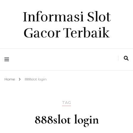
Informasi Slot
Gacor Terbaik
Home
888slot login
TAG
888slot login