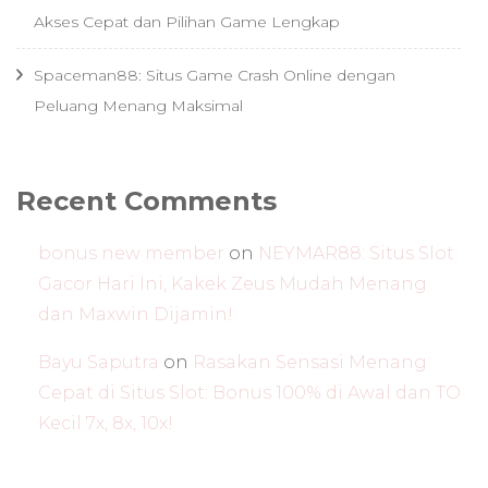
Akses Cepat dan Pilihan Game Lengkap
Spaceman88: Situs Game Crash Online dengan
Peluang Menang Maksimal
Recent Comments
bonus new member
on
NEYMAR88: Situs Slot
Gacor Hari Ini, Kakek Zeus Mudah Menang
dan Maxwin Dijamin!
Bayu Saputra
on
Rasakan Sensasi Menang
Cepat di Situs Slot: Bonus 100% di Awal dan TO
Kecil 7x, 8x, 10x!