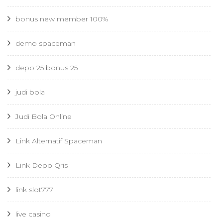
bonus new member 100%
demo spaceman
depo 25 bonus 25
judi bola
Judi Bola Online
Link Alternatif Spaceman
Link Depo Qris
link slot777
live casino