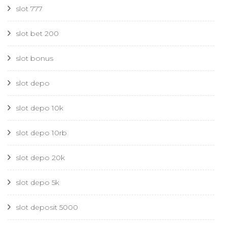
slot 777
slot bet 200
slot bonus
slot depo
slot depo 10k
slot depo 10rb
slot depo 20k
slot depo 5k
slot deposit 5000