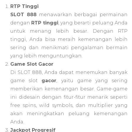
RTP Tinggi
SLOT 888
menawarkan berbagai permainan
dengan
RTP tinggi
, yang berarti peluang Anda
untuk menang lebih besar. Dengan RTP
tinggi, Anda bisa meraih kemenangan lebih
sering dan menikmati pengalaman bermain
yang lebih menguntungkan.
Game Slot Gacor
Di SLOT 888, Anda dapat menemukan banyak
game slot
gacor
, yaitu game yang sering
memberikan kemenangan besar. Game-game
ini didesain dengan fitur-fitur menarik seperti
free spins, wild symbols, dan multiplier yang
akan meningkatkan peluang kemenangan
Anda.
Jackpot Progresif