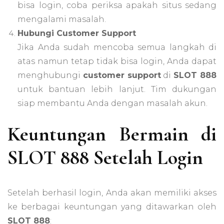
bisa login, coba periksa apakah situs sedang
mengalami masalah.
Hubungi Customer Support
Jika Anda sudah mencoba semua langkah di
atas namun tetap tidak bisa login, Anda dapat
menghubungi
customer support
di
SLOT 888
untuk bantuan lebih lanjut. Tim dukungan
siap membantu Anda dengan masalah akun.
Keuntungan Bermain di
SLOT 888 Setelah Login
Setelah berhasil login, Anda akan memiliki akses
ke berbagai keuntungan yang ditawarkan oleh
SLOT 888
: