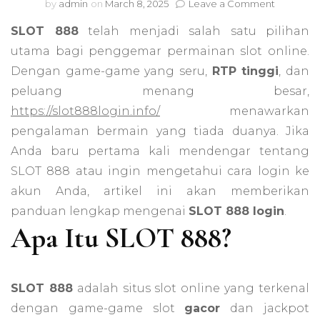
on
by
admin
on
March 8, 2025
Leave a Comment
SLOT
SLOT 888
telah menjadi salah satu pilihan
888
Login:
utama bagi penggemar permainan slot online.
Cara
Dengan game-game yang seru,
RTP tinggi
, dan
Mudah
Akses
peluang menang besar,
dan
https://slot888login.info/
menawarkan
Menang
pengalaman bermain yang tiada duanya. Jika
Besar
di
Anda baru pertama kali mendengar tentang
Slot
SLOT 888 atau ingin mengetahui cara login ke
Paling
Gacor
akun Anda, artikel ini akan memberikan
panduan lengkap mengenai
SLOT 888 login
.
Apa Itu SLOT 888?
SLOT 888
adalah situs slot online yang terkenal
dengan game-game slot
gacor
dan jackpot