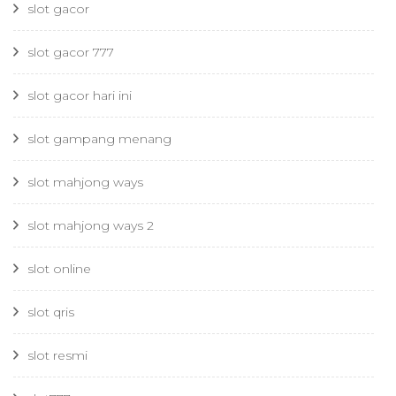
slot gacor
slot gacor 777
slot gacor hari ini
slot gampang menang
slot mahjong ways
slot mahjong ways 2
slot online
slot qris
slot resmi