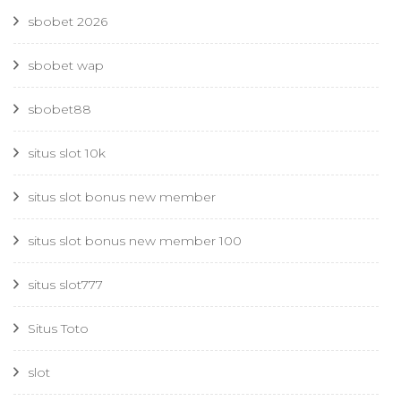
sbobet 2026
sbobet wap
sbobet88
situs slot 10k
situs slot bonus new member
situs slot bonus new member 100
situs slot777
Situs Toto
slot