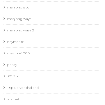
mahjong slot
mahjong ways
mahjong ways 2
neymar88
olympus1000
parlay
PG Soft
Rtp Server Thailand
sbobet