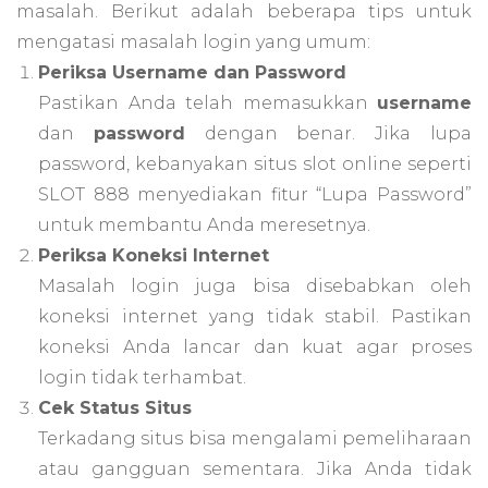
masalah. Berikut adalah beberapa tips untuk
mengatasi masalah login yang umum:
Periksa Username dan Password
Pastikan Anda telah memasukkan
username
dan
password
dengan benar. Jika lupa
password, kebanyakan situs slot online seperti
SLOT 888 menyediakan fitur “Lupa Password”
untuk membantu Anda meresetnya.
Periksa Koneksi Internet
Masalah login juga bisa disebabkan oleh
koneksi internet yang tidak stabil. Pastikan
koneksi Anda lancar dan kuat agar proses
login tidak terhambat.
Cek Status Situs
Terkadang situs bisa mengalami pemeliharaan
atau gangguan sementara. Jika Anda tidak