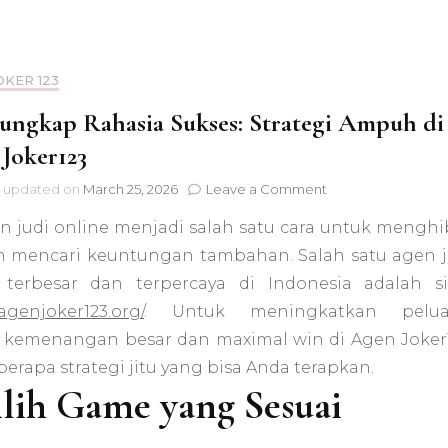
OKER 123
ngkap Rahasia Sukses: Strategi Ampuh di
Joker123
on
updated on
March 25, 2026
Leave a Comment
Mengungkap
n judi online menjadi salah satu cara untuk menghi
Rahasia
Sukses:
an mencari keuntungan tambahan. Salah satu agen j
Strategi
 terbesar dan terpercaya di Indonesia adalah si
Ampuh
di
/agenjoker123.org/
. Untuk meningkatkan pelu
Agen
 kemenangan besar dan maximal win di Agen Joker1
Joker123
erapa strategi jitu yang bisa Anda terapkan.
Pilih Game yang Sesuai