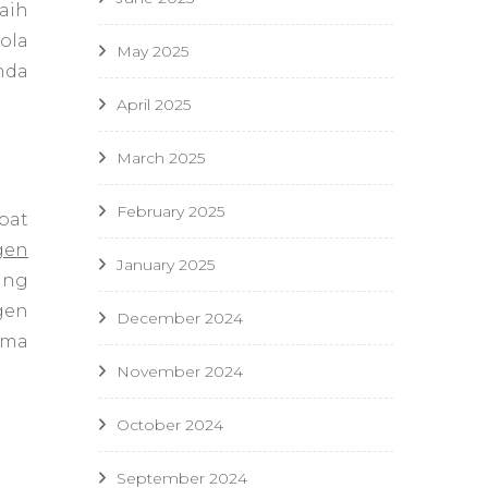
aih
ola
May 2025
nda
April 2025
March 2025
February 2025
pat
gen
January 2025
ung
gen
December 2024
ima
November 2024
October 2024
September 2024