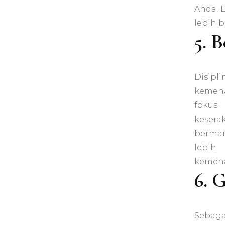
Anda. 
lebih 
5. 
Disip
kemena
fokus 
keser
bermai
lebih
kemen
6. 
Sebaga