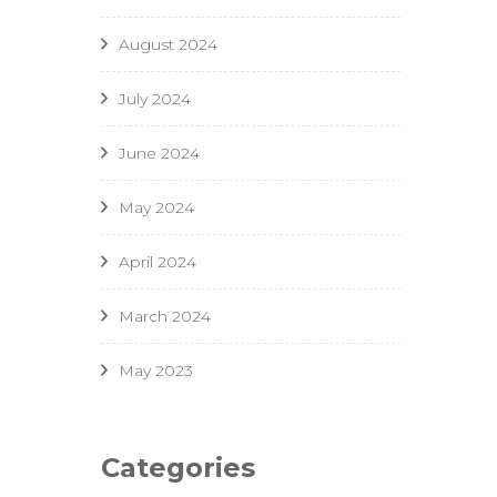
August 2024
July 2024
June 2024
May 2024
April 2024
March 2024
May 2023
Categories