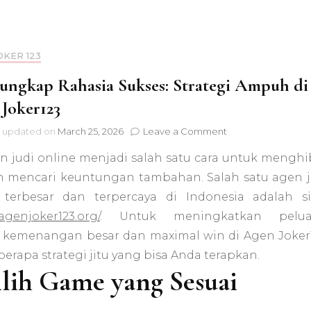
OKER 123
ngkap Rahasia Sukses: Strategi Ampuh di
Joker123
on
updated on
March 25, 2026
Leave a Comment
Mengungkap
n judi online menjadi salah satu cara untuk menghi
Rahasia
Sukses:
an mencari keuntungan tambahan. Salah satu agen j
Strategi
 terbesar dan terpercaya di Indonesia adalah si
Ampuh
di
/agenjoker123.org/
. Untuk meningkatkan pelu
Agen
 kemenangan besar dan maximal win di Agen Joker1
Joker123
erapa strategi jitu yang bisa Anda terapkan.
Pilih Game yang Sesuai