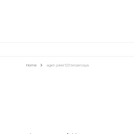
Home
agen joker123 terpercaya