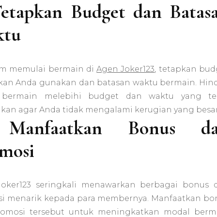
Tetapkan Budget dan Batas
ktu
m memulai bermain di
Agen Joker123
, tetapkan bud
kan Anda gunakan dan batasan waktu bermain. Hind
 bermain melebihi budget dan waktu yang te
ukan agar Anda tidak mengalami kerugian yang besar
 Manfaatkan Bonus d
mosi
oker123 seringkali menawarkan berbagai bonus 
i menarik kepada para membernya. Manfaatkan bo
omosi tersebut untuk meningkatkan modal berm