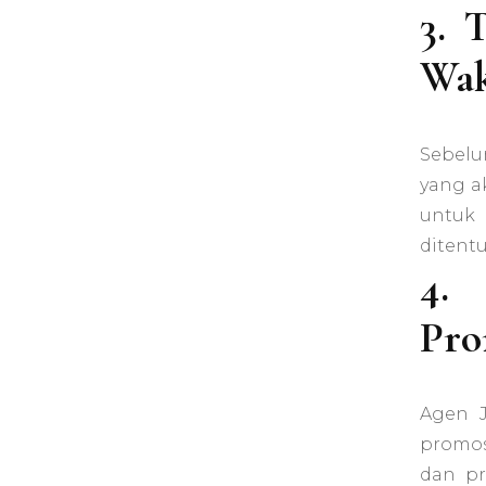
3. 
Wa
Sebelu
yang a
untuk
ditent
4.
Pro
Agen J
promos
dan pr