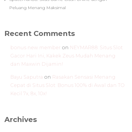
Peluang Menang Maksimal
Recent Comments
bonus new member
on
NEYMAR88: Situs Slot
Gacor Hari Ini, Kakek Zeus Mudah Menang
dan Maxwin Dijamin!
Bayu Saputra
on
Rasakan Sensasi Menang
Cepat di Situs Slot: Bonus 100% di Awal dan TO
Kecil 7x, 8x, 10x!
Archives