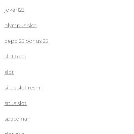
joker123
olympus slot
depo 25 bonus 25
slot toto
slot
situs slot resmi
situs slot
spaceman