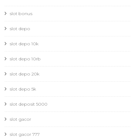
slot bonus
slot depo
slot depo 10k
slot depo 10rb
slot depo 20k
slot depo 5k
slot deposit 5000
slot gacor
slot gacor 777