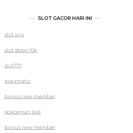
SLOT GACOR HARI INI
slot qris
slot depo 10k
slot777
pragmatic
bonus new member
spaceman slot
bonus new member