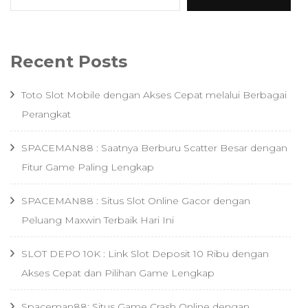
Recent Posts
Toto Slot Mobile dengan Akses Cepat melalui Berbagai
Perangkat
SPACEMAN88 : Saatnya Berburu Scatter Besar dengan
Fitur Game Paling Lengkap
SPACEMAN88 : Situs Slot Online Gacor dengan
Peluang Maxwin Terbaik Hari Ini
SLOT DEPO 10K : Link Slot Deposit 10 Ribu dengan
Akses Cepat dan Pilihan Game Lengkap
Spaceman88: Situs Game Crash Online dengan