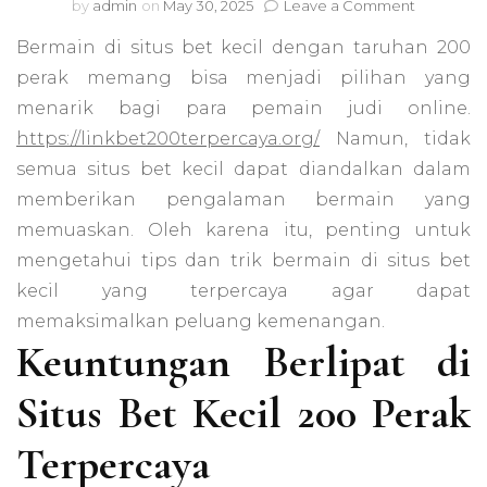
on
by
admin
on
May 30, 2025
Leave a Comment
Tips
Bermain di situs bet kecil dengan taruhan 200
dan
Trik
perak memang bisa menjadi pilihan yang
Bermain
menarik bagi para pemain judi online.
di
Situs
https://linkbet200terpercaya.org/
Namun, tidak
Bet
semua situs bet kecil dapat diandalkan dalam
Kecil
memberikan pengalaman bermain yang
200
Perak
memuaskan. Oleh karena itu, penting untuk
yang
mengetahui tips dan trik bermain di situs bet
Terpercay
kecil yang terpercaya agar dapat
memaksimalkan peluang kemenangan.
Keuntungan Berlipat di
Situs Bet Kecil 200 Perak
Terpercaya