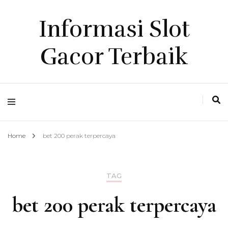
Informasi Slot
Gacor Terbaik
Home
bet 200 perak terpercaya
TAG
bet 200 perak terpercaya