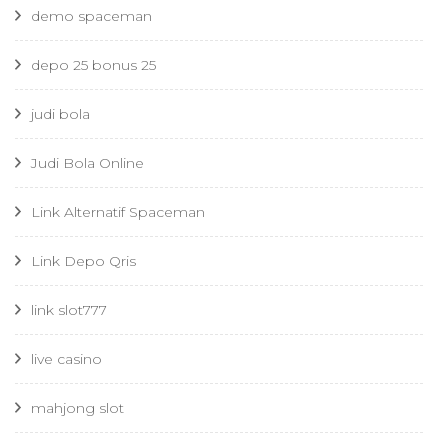
demo spaceman
depo 25 bonus 25
judi bola
Judi Bola Online
Link Alternatif Spaceman
Link Depo Qris
link slot777
live casino
mahjong slot