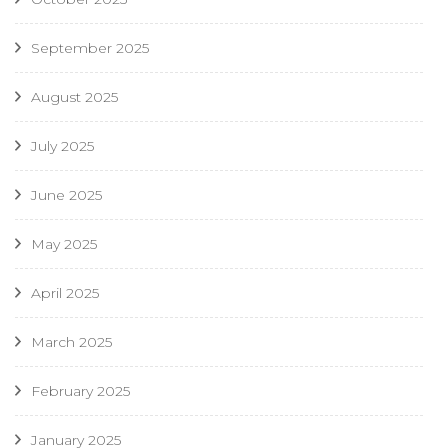
September 2025
August 2025
July 2025
June 2025
May 2025
April 2025
March 2025
February 2025
January 2025