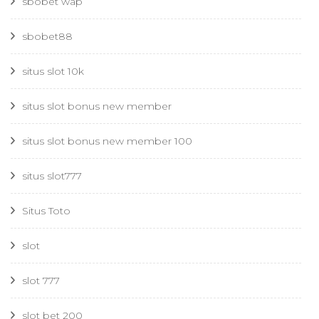
sbobet wap
sbobet88
situs slot 10k
situs slot bonus new member
situs slot bonus new member 100
situs slot777
Situs Toto
slot
slot 777
slot bet 200