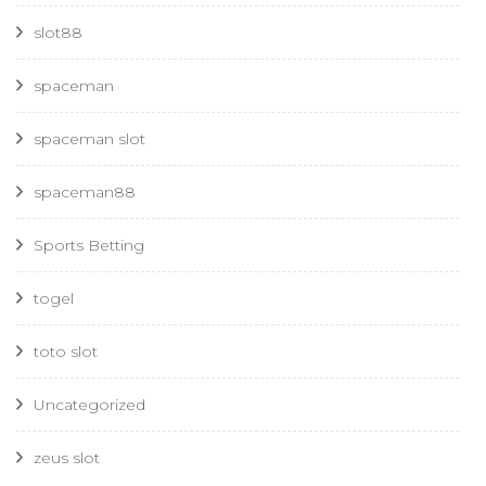
slot88
spaceman
spaceman slot
spaceman88
Sports Betting
togel
toto slot
Uncategorized
zeus slot