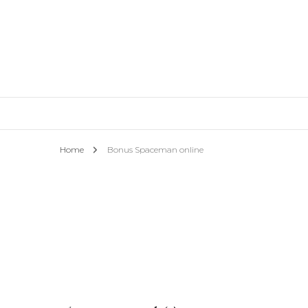
Home
Bonus Spaceman online