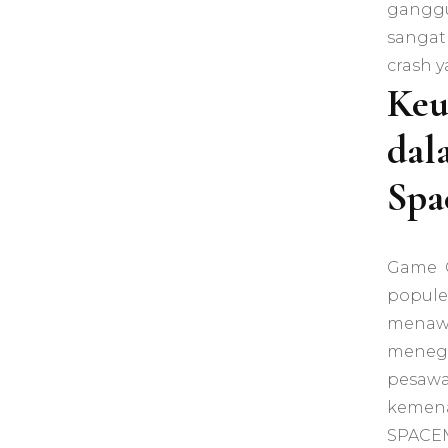
ganggu
sanga
crash 
Ke
dal
Spa
Game C
popul
menaw
meneg
pesaw
kemen
SPACE