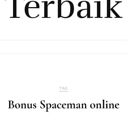
Terbaik
TAG
Bonus Spaceman online