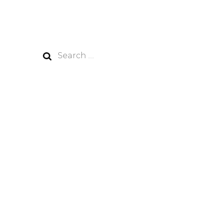
Search
for: