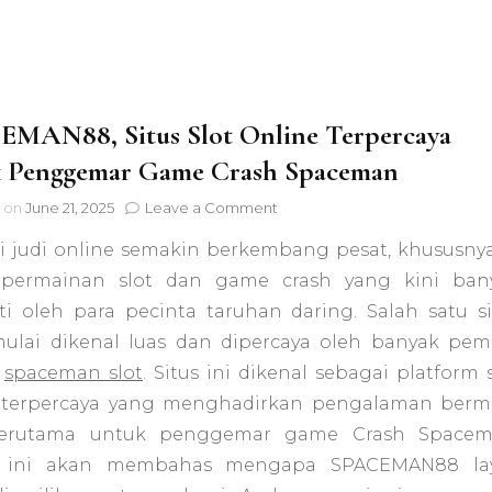
MAN88, Situs Slot Online Terpercaya
 Penggemar Game Crash Spaceman
on
on
June 21, 2025
Leave a Comment
SPACEMAN88,
ri judi online semakin berkembang pesat, khususnya
Situs
Slot
 permainan slot dan game crash yang kini ban
Online
ti oleh para pecinta taruhan daring. Salah satu si
Terpercaya
untuk
ulai dikenal luas dan dipercaya oleh banyak pem
Penggemar
h
spaceman slot
. Situs ini dikenal sebagai platform 
Game
 terpercaya yang menghadirkan pengalaman berm
Crash
Spaceman
 terutama untuk penggemar game Crash Spacem
el ini akan membahas mengapa SPACEMAN88 la