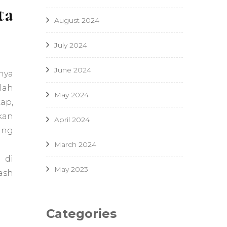
ta
August 2024
July 2024
June 2024
nya
lah
May 2024
ap,
kan
April 2024
ang
March 2024
 di
May 2023
ash
Categories