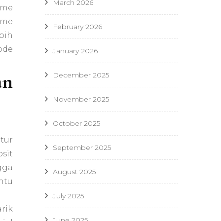
March 2026
sme
game
February 2026
bih
ode
January 2026
an
December 2025
November 2025
October 2025
tur
September 2025
sit
gga
August 2025
ntu
July 2025
rik
June 2025