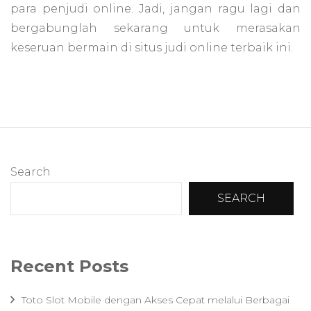
para penjudi online. Jadi, jangan ragu lagi dan
bergabunglah sekarang untuk merasakan
keseruan bermain di situs judi online terbaik ini.
Search
SEARCH
Recent Posts
Toto Slot Mobile dengan Akses Cepat melalui Berbagai