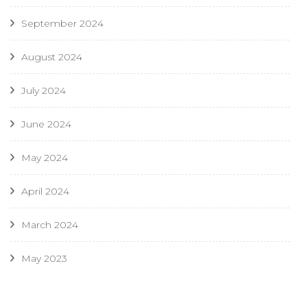
September 2024
August 2024
July 2024
June 2024
May 2024
April 2024
March 2024
May 2023