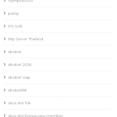
olympus1000
parlay
PG Soft
Rtp Server Thailand
sbobet
sbobet 2026
sbobet wap
sbobet88
situs slot 10k
situs slot bonus new member