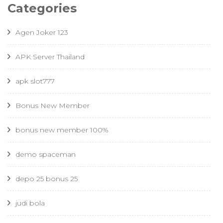
Categories
Agen Joker 123
APK Server Thailand
apk slot777
Bonus New Member
bonus new member 100%
demo spaceman
depo 25 bonus 25
judi bola