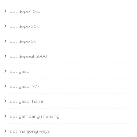
slot depo 10rb
slot depo 20k
slot depo 5k
slot deposit 5000
slot gacor
slot gacor 777
slot gacor hari ini
slot gampang menang
slot mahjong ways