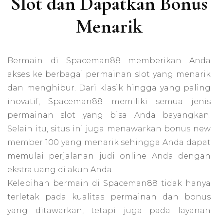
Slot dan Dapatkan Bonus
Menarik
Bermain di Spaceman88 memberikan Anda
akses ke berbagai permainan slot yang menarik
dan menghibur. Dari klasik hingga yang paling
inovatif, Spaceman88 memiliki semua jenis
permainan slot yang bisa Anda bayangkan.
Selain itu, situs ini juga menawarkan bonus new
member 100 yang menarik sehingga Anda dapat
memulai perjalanan judi online Anda dengan
ekstra uang di akun Anda.
Kelebihan bermain di Spaceman88 tidak hanya
terletak pada kualitas permainan dan bonus
yang ditawarkan, tetapi juga pada layanan