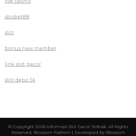
live casino
sbobet88
slot
bonus new member
link slot gacor
slot depo 5k
© Copyright 2026
Informasi Slot Gacor Terbaik
. All Rights
Reserved.
Blossom Fashion | Developed By
Blossom