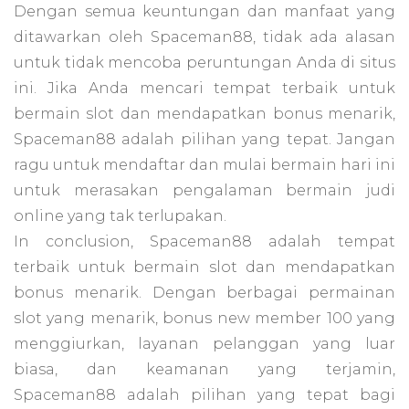
Dengan semua keuntungan dan manfaat yang
ditawarkan oleh Spaceman88, tidak ada alasan
untuk tidak mencoba peruntungan Anda di situs
ini. Jika Anda mencari tempat terbaik untuk
bermain slot dan mendapatkan bonus menarik,
Spaceman88 adalah pilihan yang tepat. Jangan
ragu untuk mendaftar dan mulai bermain hari ini
untuk merasakan pengalaman bermain judi
online yang tak terlupakan.
In conclusion, Spaceman88 adalah tempat
terbaik untuk bermain slot dan mendapatkan
bonus menarik. Dengan berbagai permainan
slot yang menarik, bonus new member 100 yang
menggiurkan, layanan pelanggan yang luar
biasa, dan keamanan yang terjamin,
Spaceman88 adalah pilihan yang tepat bagi