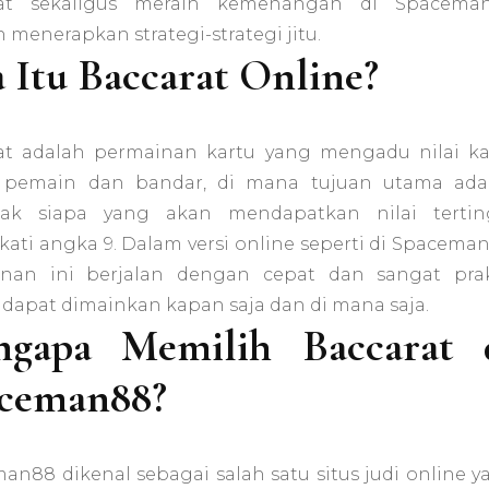
rat sekaligus meraih kemenangan di Spacema
menerapkan strategi-strategi jitu.
 Itu Baccarat Online?
at adalah permainan kartu yang mengadu nilai ka
 pemain dan bandar, di mana tujuan utama ada
ak siapa yang akan mendapatkan nilai tertin
ati angka 9. Dalam versi online seperti di Spaceman
nan ini berjalan dengan cepat dan sangat prak
 dapat dimainkan kapan saja dan di mana saja.
gapa Memilih Baccarat 
ceman88?
an88 dikenal sebagai salah satu situs judi online y