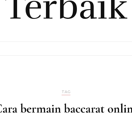
Terbaik
TAG
ara bermain baccarat onli