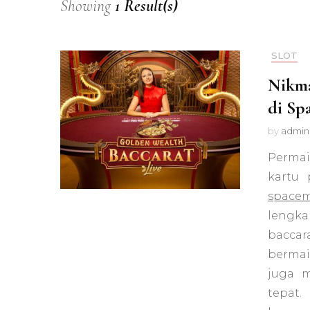
Showing
1 Result(s)
SLOT
Nikma
di Sp
by
admin
Permai
kartu 
space
lengk
baccar
bermai
juga m
tepat.