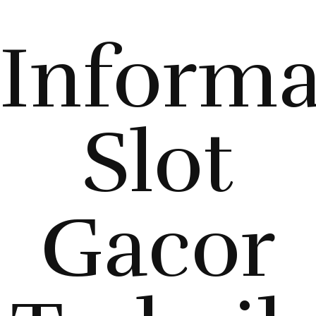
Informa
Slot
Gacor