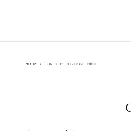
Home
Cara bermain baccarat online
C