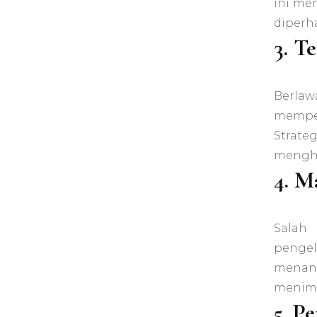
ini me
diperha
3. T
Berla
memper
Strate
menghin
4. M
Salah
pengel
menan
menimb
5. P