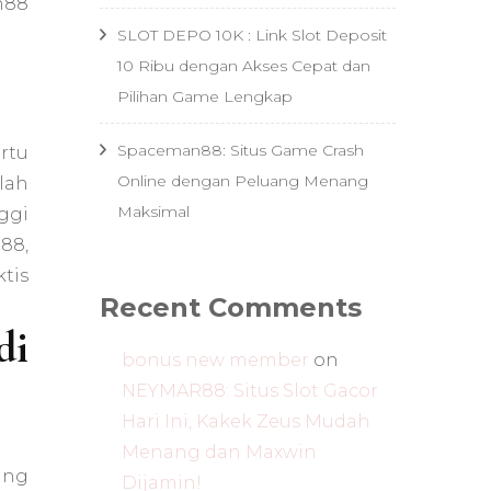
n88
SLOT DEPO 10K : Link Slot Deposit
10 Ribu dengan Akses Cepat dan
Pilihan Game Lengkap
Spaceman88: Situs Game Crash
rtu
Online dengan Peluang Menang
lah
Maksimal
ggi
88,
tis
Recent Comments
di
bonus new member
on
NEYMAR88: Situs Slot Gacor
Hari Ini, Kakek Zeus Mudah
Menang dan Maxwin
ang
Dijamin!