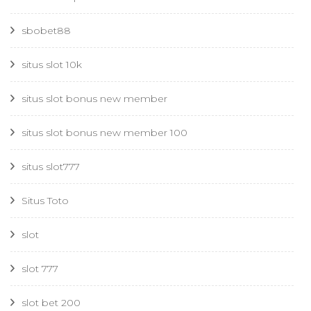
sbobet88
situs slot 10k
situs slot bonus new member
situs slot bonus new member 100
situs slot777
Situs Toto
slot
slot 777
slot bet 200