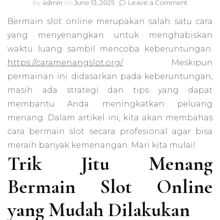
on
by
admin
on
June 13, 2025
Leave a Comment
Cara
Bermain slot online merupakan salah satu cara
Bermain
Slot
yang menyenangkan untuk menghabiskan
Secara
waktu luang sambil mencoba keberuntungan.
Profesiona
agar
https://caramenangslot.org/
Meskipun
Meraih
permainan ini didasarkan pada keberuntungan,
Banyak
masih ada strategi dan tips yang dapat
Kemenan
membantu Anda meningkatkan peluang
menang. Dalam artikel ini, kita akan membahas
cara bermain slot secara profesional agar bisa
meraih banyak kemenangan. Mari kita mulai!
Trik Jitu Menang
Bermain Slot Online
yang Mudah Dilakukan