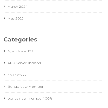
March 2024
May 2023
Categories
Agen Joker 123
APK Server Thailand
apk slot777
Bonus New Member
bonus new member 100%