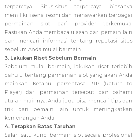
terpercaya. Situs-situs terpercaya biasanya
memiliki lisensi resmi dan menawarkan berbagai
permainan slot dari provider terkemuka.
Pastikan Anda membaca ulasan dari pemain lain
dan mencari informasi tentang reputasi situs
sebelum Anda mulai bermain.
3. Lakukan Riset Sebelum Bermain
Sebelum mulai bermain, lakukan riset terlebih
dahulu tentang permainan slot yang akan Anda
mainkan. Ketahui persentase RTP (Return to
Player) dari permainan tersebut dan pahami
aturan mainnya. Anda juga bisa mencari tips dan
trik dari pemain lain untuk meningkatkan
kemenangan Anda.
4. Tetapkan Batas Taruhan
Salah satu kunci bermain slot secara profesional