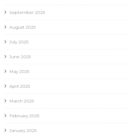
September 2025
August 2025
July 2025
June 2025
May 2025
April 2025
March 2025
February 2025
January 2025