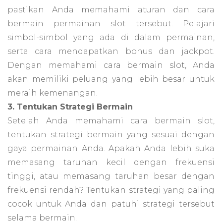
pastikan Anda memahami aturan dan cara
bermain permainan slot tersebut. Pelajari
simbol-simbol yang ada di dalam permainan,
serta cara mendapatkan bonus dan jackpot.
Dengan memahami cara bermain slot, Anda
akan memiliki peluang yang lebih besar untuk
meraih kemenangan.
3. Tentukan Strategi Bermain
Setelah Anda memahami cara bermain slot,
tentukan strategi bermain yang sesuai dengan
gaya permainan Anda. Apakah Anda lebih suka
memasang taruhan kecil dengan frekuensi
tinggi, atau memasang taruhan besar dengan
frekuensi rendah? Tentukan strategi yang paling
cocok untuk Anda dan patuhi strategi tersebut
selama bermain.