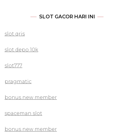
SLOT GACOR HARI INI
slot qris
slot depo 10k
slot777
pragmatic
bonus new member
spaceman slot
bonus new member