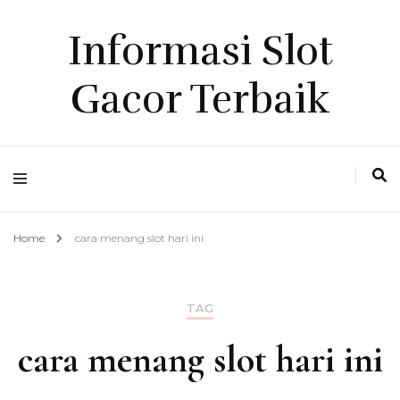
Informasi Slot
Gacor Terbaik
Home
cara menang slot hari ini
TAG
cara menang slot hari ini