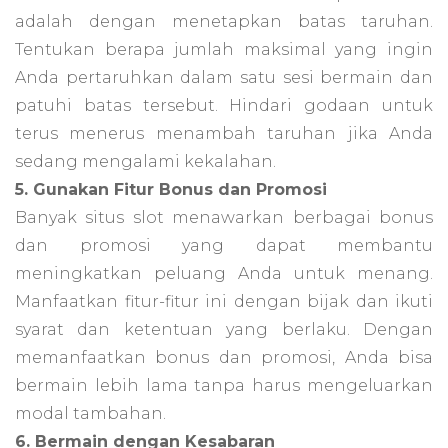
adalah dengan menetapkan batas taruhan.
Tentukan berapa jumlah maksimal yang ingin
Anda pertaruhkan dalam satu sesi bermain dan
patuhi batas tersebut. Hindari godaan untuk
terus menerus menambah taruhan jika Anda
sedang mengalami kekalahan.
5. Gunakan Fitur Bonus dan Promosi
Banyak situs slot menawarkan berbagai bonus
dan promosi yang dapat membantu
meningkatkan peluang Anda untuk menang.
Manfaatkan fitur-fitur ini dengan bijak dan ikuti
syarat dan ketentuan yang berlaku. Dengan
memanfaatkan bonus dan promosi, Anda bisa
bermain lebih lama tanpa harus mengeluarkan
modal tambahan.
6. Bermain dengan Kesabaran