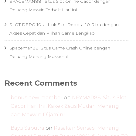
SPACEMAN88 : Situs Slot Online Gacor dengan
Peluang Maxwin Terbaik Hari Ini
SLOT DEPO 10K : Link Slot Deposit 10 Ribu dengan
Akses Cepat dan Pilihan Game Lengkap
Spaceman88: Situs Game Crash Online dengan
Peluang Menang Maksimal
Recent Comments
bonus new member
on
NEYMAR88: Situs Slot
Gacor Hari Ini, Kakek Zeus Mudah Menang
dan Maxwin Dijamin!
Bayu Saputra
on
Rasakan Sensasi Menang