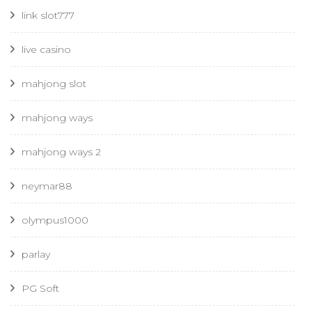
link slot777
live casino
mahjong slot
mahjong ways
mahjong ways 2
neymar88
olympus1000
parlay
PG Soft