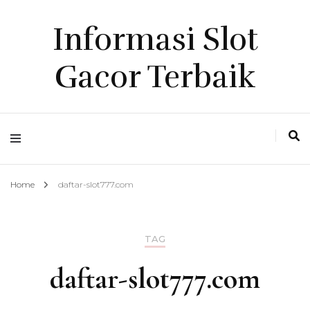
Informasi Slot
Gacor Terbaik
Home
daftar-slot777.com
TAG
daftar-slot777.com