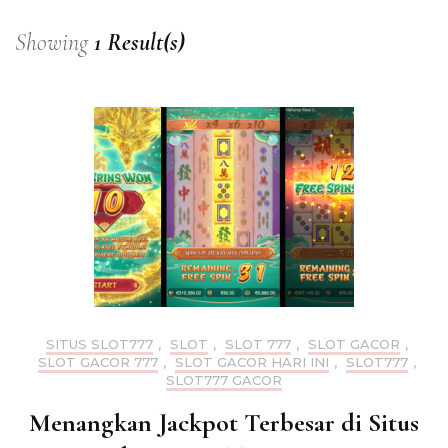
Showing
1 Result(s)
SITUS SLOT777
,
SLOT
,
SLOT 777
,
SLOT GACOR
,
SLOT GACOR 777
,
SLOT GACOR HARI INI
,
SLOT777
,
SLOT777 GACOR
Menangkan Jackpot Terbesar di Situs