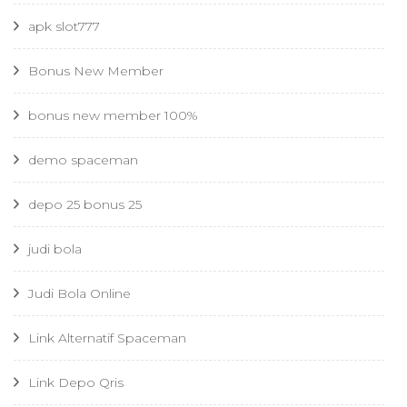
apk slot777
Bonus New Member
bonus new member 100%
demo spaceman
depo 25 bonus 25
judi bola
Judi Bola Online
Link Alternatif Spaceman
Link Depo Qris