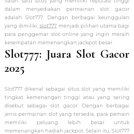
Salah satu situs yang memiliki reputasi tinggi
dalam menyediakan permainan slot gacor
adalah Slot777. Dengan berbagai keunggulan
yang dimiliki,
slot777
menjadi pilihan utama bagi
para penggemar slot online yang ingin meraih
kesempatan memenangkan jackpot besar.
Slot777: Juara Slot Gacor
2025
Slot777 dikenal sebagai situs slot yang memiliki
tingkat kemenangan tinggi atau yang sering
disebut sebagai slot gacor. Dengan berbagai
jenis permainan slot yang tersedia, para pemain
memiliki peluang lebih besar untuk
memenangkan hadiah jackpot. Selain itu, Slot777