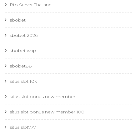
Rtp Server Thailand
sbobet
sbobet 2026
sbobet wap
sbobet88
situs slot 10k
situs slot bonus new member
situs slot bonus new member 100
situs slot777