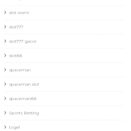
slot resmi
slot777
slot777 gacor
slot88
spaceman
spaceman slot
spaceman88
Sports Betting
togel