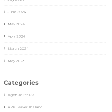
June 2024
May 2024
April 2024
March 2024
May 2023
Categories
Agen Joker 123
APK Server Thailand