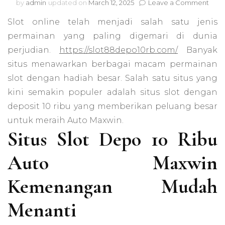
on
by
admin
updated on
March 12, 2025
Leave a Comment
Situs
Slot online telah menjadi salah satu jenis
Slot
Dep
permainan yang paling digemari di dunia
10
perjudian.
https://slot88depo10rb.com/
Banyak
Ribu
den
situs menawarkan berbagai macam permainan
Auto
slot dengan hadiah besar. Salah satu situs yang
Maxw
kini semakin populer adalah situs slot dengan
yang
Meng
deposit 10 ribu yang memberikan peluang besar
untuk meraih Auto Maxwin.
Situs Slot Depo 10 Ribu
Auto Maxwin
Kemenangan Mudah
Menanti