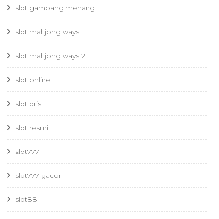
slot gampang menang
slot mahjong ways
slot mahjong ways 2
slot online
slot qris
slot resmi
slot777
slot777 gacor
slot88