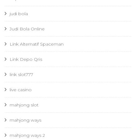
judi bola
Judi Bola Online
Link Alternatif Spaceman
Link Depo Qris
link slot777
live casino
mahjong slot
mahjong ways
mahjong ways 2