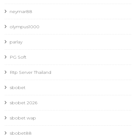
neymar88
olympus1000
parlay
PG Soft
Rtp Server Thailand
sbobet
sbobet 2026
sbobet wap
sbobet88