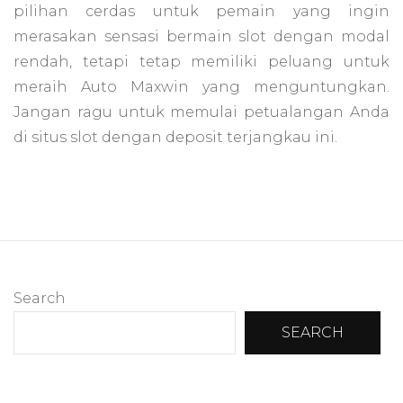
pilihan cerdas untuk pemain yang ingin
merasakan sensasi bermain slot dengan modal
rendah, tetapi tetap memiliki peluang untuk
meraih Auto Maxwin yang menguntungkan.
Jangan ragu untuk memulai petualangan Anda
di situs slot dengan deposit terjangkau ini.
Search
SEARCH