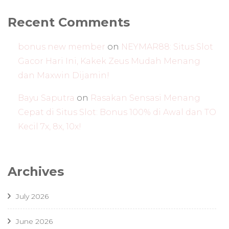
Recent Comments
bonus new member
on
NEYMAR88: Situs Slot
Gacor Hari Ini, Kakek Zeus Mudah Menang
dan Maxwin Dijamin!
Bayu Saputra
on
Rasakan Sensasi Menang
Cepat di Situs Slot: Bonus 100% di Awal dan TO
Kecil 7x, 8x, 10x!
Archives
July 2026
June 2026