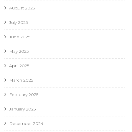
August 2025
July 2025
June 2025
May 2025
April 2025
March 2025
February 2025
January 2025
December 2024