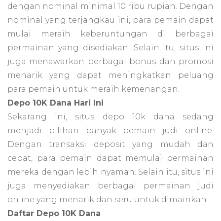
dengan nominal minimal 10 ribu rupiah. Dengan
nominal yang terjangkau ini, para pemain dapat
mulai meraih keberuntungan di berbagai
permainan yang disediakan. Selain itu, situs ini
juga menawarkan berbagai bonus dan promosi
menarik yang dapat meningkatkan peluang
para pemain untuk meraih kemenangan.
Depo 10K Dana Hari Ini
Sekarang ini, situs depo 10k dana sedang
menjadi pilihan banyak pemain judi online.
Dengan transaksi deposit yang mudah dan
cepat, para pemain dapat memulai permainan
mereka dengan lebih nyaman. Selain itu, situs ini
juga menyediakan berbagai permainan judi
online yang menarik dan seru untuk dimainkan.
Daftar Depo 10K Dana