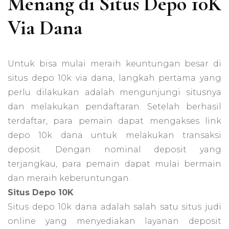
Menang di Situs Depo 10K
Via Dana
Untuk bisa mulai meraih keuntungan besar di
situs depo 10k via dana, langkah pertama yang
perlu dilakukan adalah mengunjungi situsnya
dan melakukan pendaftaran. Setelah berhasil
terdaftar, para pemain dapat mengakses link
depo 10k dana untuk melakukan transaksi
deposit. Dengan nominal deposit yang
terjangkau, para pemain dapat mulai bermain
dan meraih keberuntungan.
Situs Depo 10K
Situs depo 10k dana adalah salah satu situs judi
online yang menyediakan layanan deposit