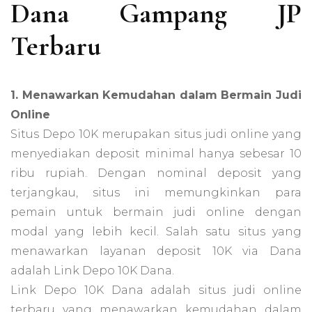
Dana Gampang JP
Terbaru
1. Menawarkan Kemudahan dalam Bermain Judi
Online
Situs Depo 10K merupakan situs judi online yang
menyediakan deposit minimal hanya sebesar 10
ribu rupiah. Dengan nominal deposit yang
terjangkau, situs ini memungkinkan para
pemain untuk bermain judi online dengan
modal yang lebih kecil. Salah satu situs yang
menawarkan layanan deposit 10K via Dana
adalah Link Depo 10K Dana.
Link Depo 10K Dana adalah situs judi online
terbaru yang menawarkan kemudahan dalam