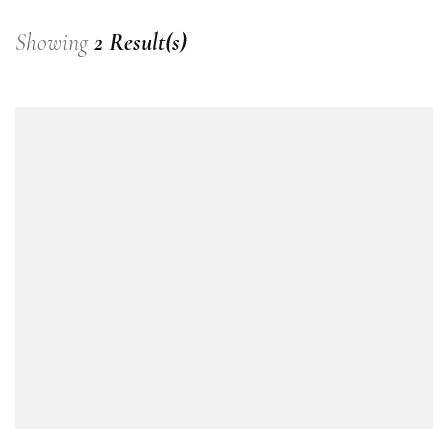
Showing
2 Result(s)