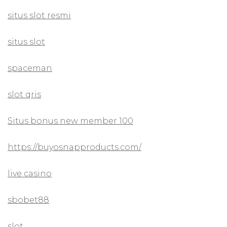
situs slot resmi
situs slot
spaceman
slot qris
Situs bonus new member 100
https://buyosnapproducts.com/
live casino
sbobet88
slot