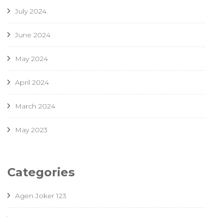
July 2024
June 2024
May 2024
April 2024
March 2024
May 2023
Categories
Agen Joker 123