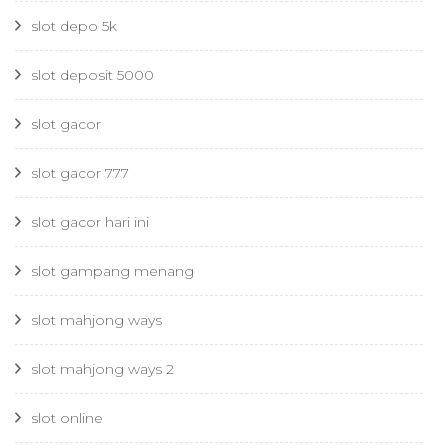
slot depo 5k
slot deposit 5000
slot gacor
slot gacor 777
slot gacor hari ini
slot gampang menang
slot mahjong ways
slot mahjong ways 2
slot online