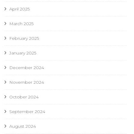
April 2025
March 2025
February 2025
January 2025
December 2024
November 2024
October 2024
September 2024
August 2024