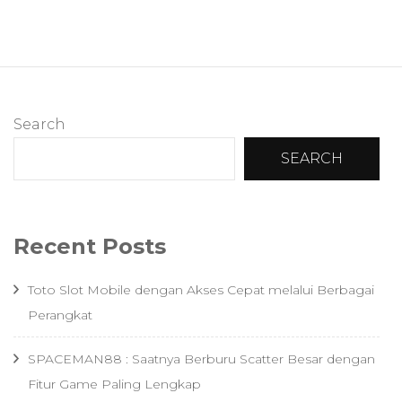
Search
SEARCH
Recent Posts
Toto Slot Mobile dengan Akses Cepat melalui Berbagai
Perangkat
SPACEMAN88 : Saatnya Berburu Scatter Besar dengan
Fitur Game Paling Lengkap