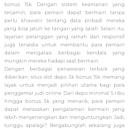
bonus 15k. Dengan sistem keamanan yang
terjamin, para pemain dapat bermain tanpa
perlu khawatir tentang data pribadi mereka
yang bisa jatuh ke tangan yang salah. Selain itu,
layanan pelanggan yang ramah dan responsif
juga tersedia untuk membantu para pemain
dalam mengatasi berbagai kendala yang
mungkin mereka hadapi saat bermain.
Dengan berbagai penawaran terbaik yang
diberikan, situs slot depo 5k bonus 15k memang
layak untuk menjadi pilihan utama bagi para
penggemar judi online. Dari depo minimal 5 ribu
hingga bonus 5k yang menarik, para pemain
dapat merasakan pengalaman bermain yang
lebih menyenangkan dan menguntungkan. Jadi,
tunggu apalagi? Bergabunglah sekarang juga