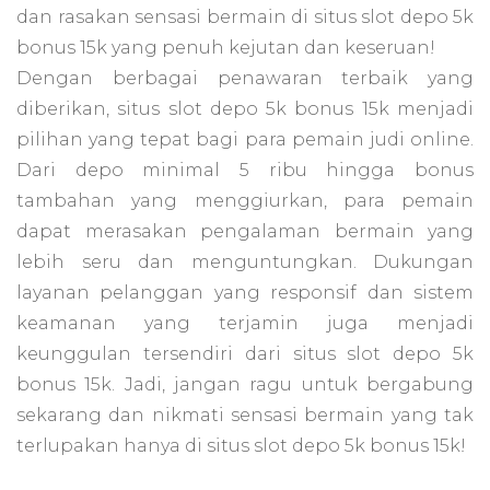
dan rasakan sensasi bermain di situs slot depo 5k
bonus 15k yang penuh kejutan dan keseruan!
Dengan berbagai penawaran terbaik yang
diberikan, situs slot depo 5k bonus 15k menjadi
pilihan yang tepat bagi para pemain judi online.
Dari depo minimal 5 ribu hingga bonus
tambahan yang menggiurkan, para pemain
dapat merasakan pengalaman bermain yang
lebih seru dan menguntungkan. Dukungan
layanan pelanggan yang responsif dan sistem
keamanan yang terjamin juga menjadi
keunggulan tersendiri dari situs slot depo 5k
bonus 15k. Jadi, jangan ragu untuk bergabung
sekarang dan nikmati sensasi bermain yang tak
terlupakan hanya di situs slot depo 5k bonus 15k!