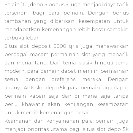
Selain itu, depo 5 bonus 5 juga menjadi daya tarik
tersendiri bagi para pemain. Dengan bonus
tambahan yang diberikan, kesempatan untuk
mendapatkan kemenangan lebih besar semakin
terbuka lebar.
Situs slot deposit 5000 qris juga menawarkan
berbagai macam permainan slot yang menarik
dan menantang. Dari tema klasik hingga tema
modern, para pemain dapat memilih permainan
sesuai dengan preferensi mereka. Dengan
adanya APK slot depo 5k, para pemain juga dapat
bermain kapan saja dan di mana saja tanpa
perlu khawatir akan kehilangan kesempatan
untuk meraih kemenangan besar.
Keamanan dan kenyamanan para pemain juga
menjadi prioritas utama bagi situs slot depo 5k