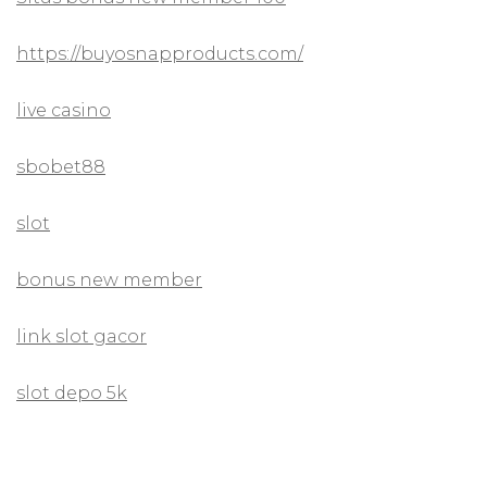
https://buyosnapproducts.com/
live casino
sbobet88
slot
bonus new member
link slot gacor
slot depo 5k