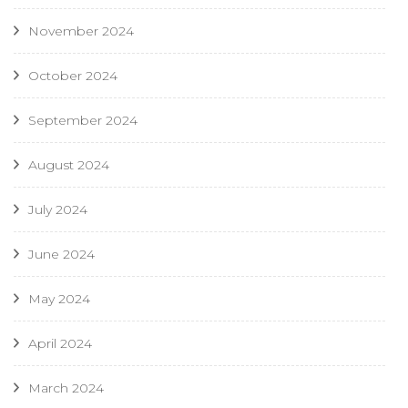
November 2024
October 2024
September 2024
August 2024
July 2024
June 2024
May 2024
April 2024
March 2024