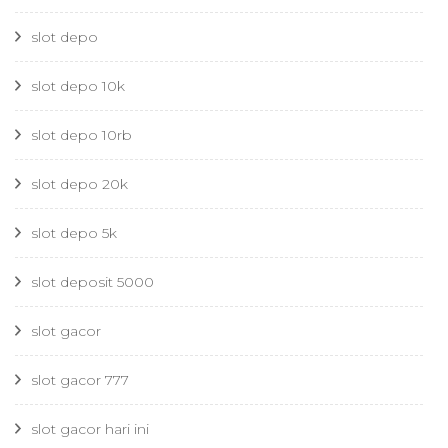
slot depo
slot depo 10k
slot depo 10rb
slot depo 20k
slot depo 5k
slot deposit 5000
slot gacor
slot gacor 777
slot gacor hari ini