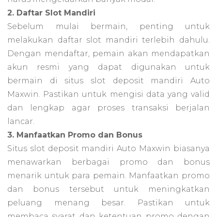
2. Daftar Slot Mandiri
Sebelum mulai bermain, penting untuk
melakukan daftar slot mandiri terlebih dahulu.
Dengan mendaftar, pemain akan mendapatkan
akun resmi yang dapat digunakan untuk
bermain di situs slot deposit mandiri Auto
Maxwin. Pastikan untuk mengisi data yang valid
dan lengkap agar proses transaksi berjalan
lancar.
3. Manfaatkan Promo dan Bonus
Situs slot deposit mandiri Auto Maxwin biasanya
menawarkan berbagai promo dan bonus
menarik untuk para pemain. Manfaatkan promo
dan bonus tersebut untuk meningkatkan
peluang menang besar. Pastikan untuk
membaca syarat dan ketentuan promo dengan